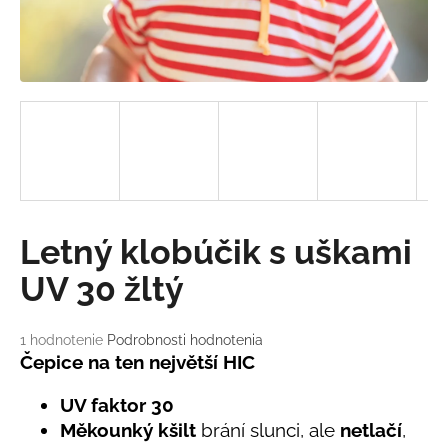
á
j
s
ť
?
HĽADAŤ
Letný klobúčik s uškami
UV 30 žltý
O
d
Priemerné
1 hodnotenie
Podrobnosti hodnotenia
hodnotenie
Čepice na ten největší HIC
p
produktu
o
je
UV faktor 30
r
5,0
ú
Měkounký kšilt
brání slunci, ale
netlačí
,
z