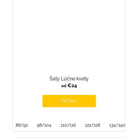
Šaty Lúčne kvety
€24
od
DETAIL
86/92
98/104
110/116
122/128
134/140