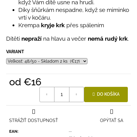
č
když Vám dítě usne na hrudi.
5
a
hviezdičiek.
Díky šňůrkám nespadne, když se miminko
m
vrtí v kočáru.
e
Krempa
kryje krk
přes spálením
Dítěti
nepraží
na hlavu a večer
nemá rudý krk
.
DETSKÁ
LETNÁ
ČIAPKA
VARIANT
S
UV
30
SVETLO
MODRÁ
od
€16
€16
Jednotková
DO KOŠÍKA
cena:
STRÁŽIŤ DOSTUPNOSŤ
OPÝTAŤ SA
EAN
:
—