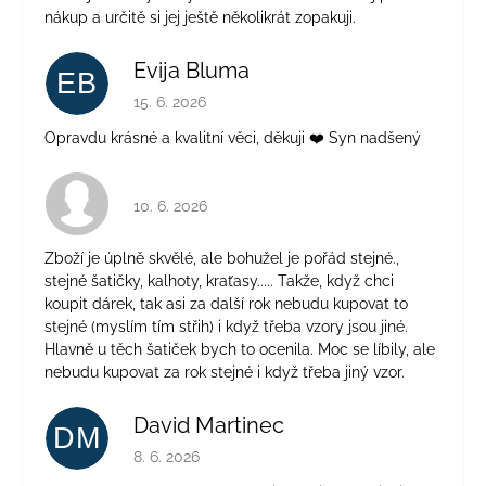
nákup a určitě si jej ještě několikrát zopakuji.
Evija Bluma
EB
Hodnotenie obchodu je 5 z 5 hviezdičiek.
15. 6. 2026
Opravdu krásné a kvalitní věci, děkuji ❤️ Syn nadšený
Hodnotenie obchodu je 4 z 5 hviezdičiek.
10. 6. 2026
Zboží je úplně skvělé, ale bohužel je pořád stejné.,
stejné šatičky, kalhoty, kraťasy..... Takže, když chci
koupit dárek, tak asi za další rok nebudu kupovat to
stejné (myslím tím střih) i když třeba vzory jsou jiné.
Hlavně u těch šatiček bych to ocenila. Moc se líbily, ale
nebudu kupovat za rok stejné i když třeba jiný vzor.
David Martinec
DM
Hodnotenie obchodu je 5 z 5 hviezdičiek.
8. 6. 2026