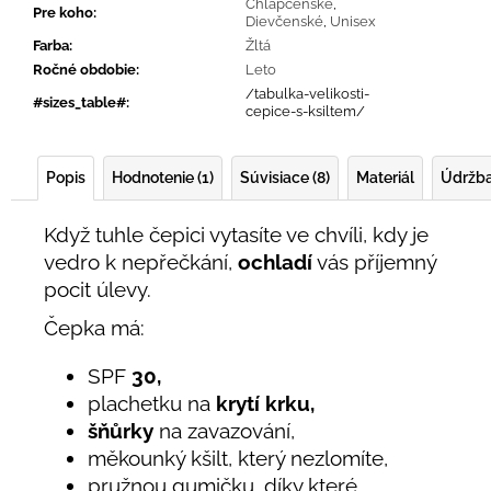
Chlapčenské
,
Pre koho
:
Dievčenské
,
Unisex
Farba
:
Žltá
Ročné obdobie
:
Leto
/tabulka-velikosti-
#sizes_table#
:
cepice-s-ksiltem/
Popis
Hodnotenie (1)
Súvisiace (8)
Materiál
Údržb
Když tuhle čepici vytasíte ve chvíli, kdy je
vedro k nepřečkání,
ochladí
vás příjemný
pocit úlevy.
Čepka má:
SPF
30,
plachetku na
krytí krku,
šňůrky
na zavazování,
měkounký kšilt, který nezlomíte,
pružnou gumičku, díky které