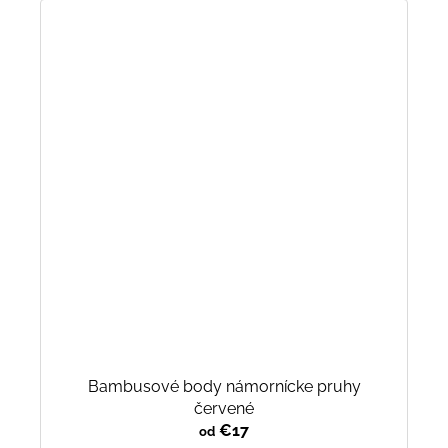
Bambusové body námornícke pruhy
červené
€17
od