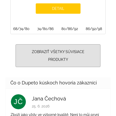
DETAIL
68/74/80
74/80/86
80/86/92
86/92/98
ZOBRAZIŤ VŠETKY SÚVISIACE
PRODUKTY
Jana Čechová
JČ
Hodnotenie obchodu je 5 z 5 hviezdičiek.
25. 6. 2026
Zboží jako vždy ve výborné kvalitě. Není to můj první