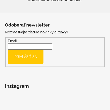
Z
á
Odoberať newsletter
p
Nezmeškajte žiadne novinky či zľavy!
ä
t
Email
i
e
PRIHLÁSIŤ SA
Instagram