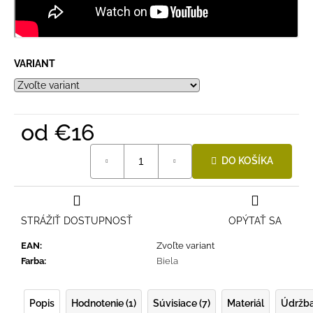
VARIANT
od
€16
Jednotková
DO KOŠÍKA
cena:
STRÁŽIŤ DOSTUPNOSŤ
OPÝTAŤ SA
EAN
:
Zvoľte variant
Farba
:
Biela
Popis
Hodnotenie (1)
Súvisiace (7)
Materiál
Údržb