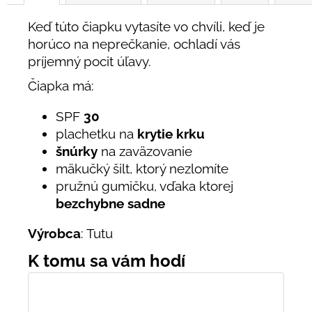
Keď túto čiapku vytasíte vo chvíli, keď je
horúco na neprečkanie, ochladí vás
príjemný pocit úľavy.
Čiapka má:
SPF
30
plachetku na
krytie krku
šnúrky
na zaväzovanie
mäkučký šilt, ktorý nezlomíte
pružnú gumičku, vďaka ktorej
bezchybne sadne
Výrobca
: Tutu