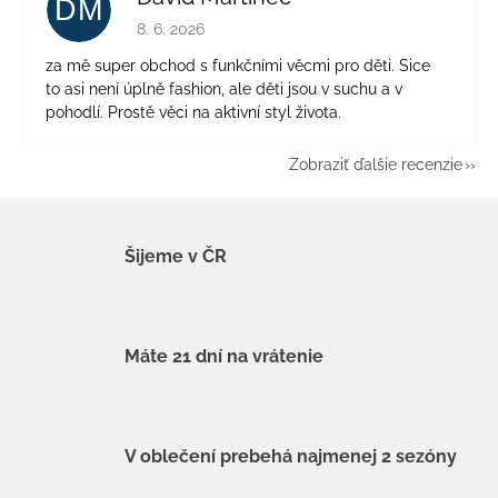
DM
Hodnotenie obchodu je 5 z 5 hviezdičiek.
8. 6. 2026
za mě super obchod s funkčními věcmi pro děti. Sice
to asi není úplně fashion, ale děti jsou v suchu a v
pohodlí. Prostě věci na aktivní styl života.
Zobraziť ďalšie recenzie
Šijeme v ČR
Máte 21 dní na vrátenie
V oblečení prebehá najmenej 2 sezóny