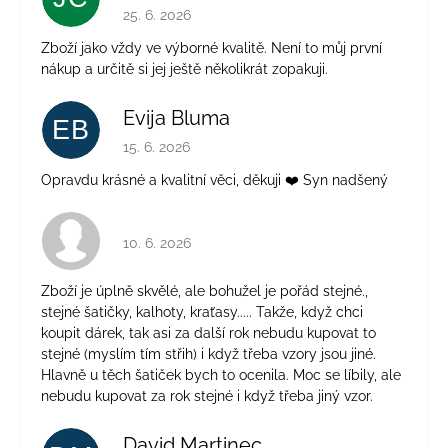
Hodnotenie obchodu je 5 z 5 hviezdičiek.
25. 6. 2026
Zboží jako vždy ve výborné kvalitě. Není to můj první
nákup a určitě si jej ještě několikrát zopakuji.
Evija Bluma
EB
Hodnotenie obchodu je 5 z 5 hviezdičiek.
15. 6. 2026
Opravdu krásné a kvalitní věci, děkuji ❤️ Syn nadšený
Hodnotenie obchodu je 4 z 5 hviezdičiek.
10. 6. 2026
Zboží je úplně skvělé, ale bohužel je pořád stejné.,
stejné šatičky, kalhoty, kraťasy..... Takže, když chci
koupit dárek, tak asi za další rok nebudu kupovat to
stejné (myslím tím střih) i když třeba vzory jsou jiné.
Hlavně u těch šatiček bych to ocenila. Moc se líbily, ale
nebudu kupovat za rok stejné i když třeba jiný vzor.
David Martinec