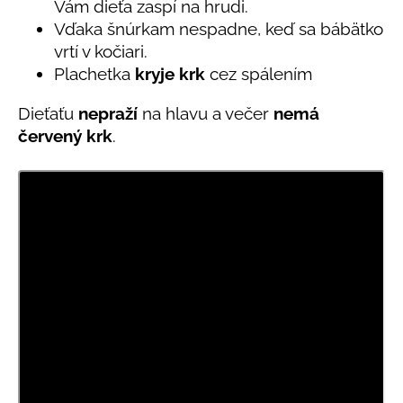
č
Vám dieťa zaspí na hrudi.
5
a
hviezdičiek.
Vďaka šnúrkam nespadne, keď sa bábätko
m
vrtí v kočiari.
e
Plachetka
kryje krk
cez spálením
Dieťaťu
nepraží
na hlavu a večer
nemá
LETNÉ
NOHAVICE
červený krk
.
TYRKYSOVÉ
KORÁLKY
€29