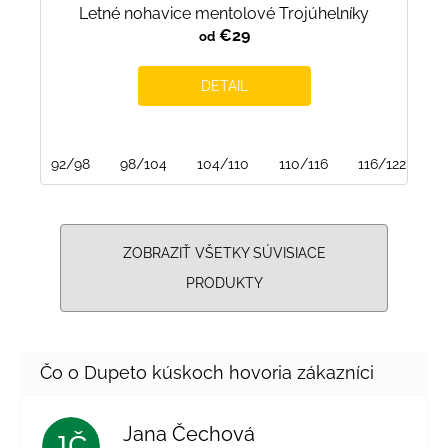
Letné nohavice mentolové Trojúhelníky
€29
od
DETAIL
92/98
98/104
104/110
110/116
116/122
ZOBRAZIŤ VŠETKY SÚVISIACE
PRODUKTY
Jana Čechová
JČ