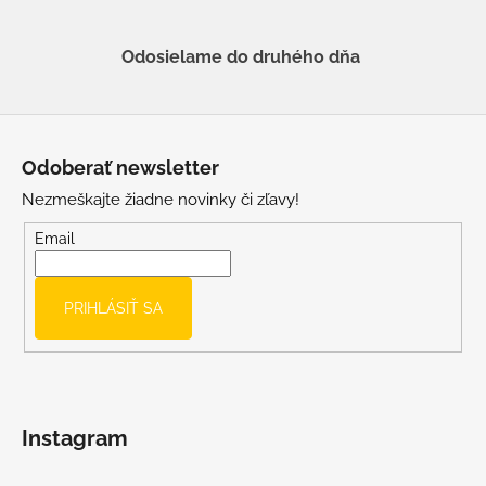
Odosielame do druhého dňa
Z
á
Odoberať newsletter
p
Nezmeškajte žiadne novinky či zľavy!
ä
t
Email
i
e
PRIHLÁSIŤ SA
Instagram