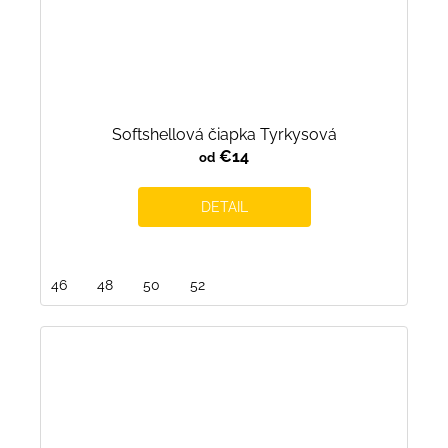
Softshellová čiapka Tyrkysová
€14
od
DETAIL
46
48
50
52