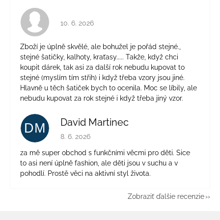
Hodnotenie obchodu je 4 z 5 hviezdičiek.
10. 6. 2026
Zboží je úplně skvělé, ale bohužel je pořád stejné.,
stejné šatičky, kalhoty, kraťasy..... Takže, když chci
koupit dárek, tak asi za další rok nebudu kupovat to
stejné (myslím tím střih) i když třeba vzory jsou jiné.
Hlavně u těch šatiček bych to ocenila. Moc se líbily, ale
nebudu kupovat za rok stejné i když třeba jiný vzor.
David Martinec
DM
Hodnotenie obchodu je 5 z 5 hviezdičiek.
8. 6. 2026
za mě super obchod s funkčními věcmi pro děti. Sice
to asi není úplně fashion, ale děti jsou v suchu a v
pohodlí. Prostě věci na aktivní styl života.
Zobraziť ďalšie recenzie