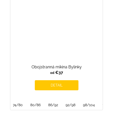
Obojstranná mikina Bylinky
€37
od
DETAIL
74/80
80/86
86/92
92/98
98/104
104/1