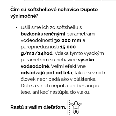
Čím sú softshellové nohavice Dupeto
výnimočné?
Ušili sme ich zo softshellu s
bezkonkurenčnými
parametrami
vodeodolnosti
30 000 mm
a
paropriedušnosti
15 000
g/m2/24hod
. Vďaka týmto vysokým
parametrom sú nohavice
vysoko
vodeodolné
. Veľmi efektívne
odvádzajú pot od tela
, takže si v nich
človek nepripadá ako v pláštenke.
Deti sa v nich nepotia pri behaní po
lese, ani keď nastúpia do vlaku.
Rastú s vašim dieťaťom.