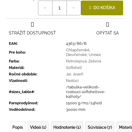
Jednotková
DO KOŠÍKA
cena:
STRÁŽIŤ DOSTUPNOSŤ
OPÝTAŤ SA
EAN
:
4363/86/B
Chlapčenské
,
Pre koho
:
Dievčenské
,
Unisex
Farba
:
Petrolejová
,
Zelená
Materiál
:
Softshell
Ročné obdobie
:
Jar
,
Jeseň
Vlastnosti
:
Rastúci
/tabulka-velikosti-
#sizes_table#
:
rostouci-softshellove-
kalhoty/
Paroprodyšnost
:
15000 g/m2/24hod
Voděodolnost
:
30000 mm
Popis
Videá (1)
Hodnotenie (1)
Súvisiace (7)
Materi