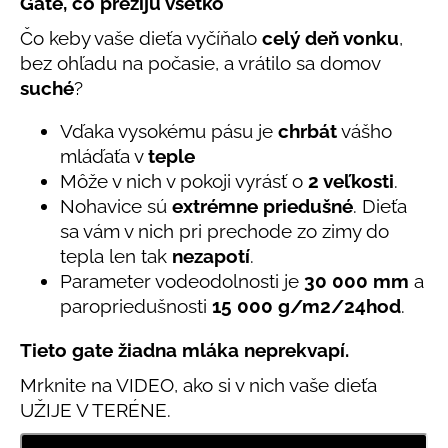
č
Gate, čo prežijú všetko
produktu
a
Čo keby vaše dieťa vyčíňalo
celý deň vonku
,
je
m
5,0
bez ohľadu na počasie, a vrátilo sa domov
e
z
suché
?
5
hviezdičiek.
LETNÉ
Vďaka vysokému pásu je
chrbát
vášho
NOHAVICE
mláďaťa v
teple
ŽLTÉ
Môže v nich v pokoji vyrásť o
2 veľkosti
.
€29
Nohavice sú
extrémne priedušné
. Dieťa
sa vám v nich pri prechode zo zimy do
tepla len tak
nezapotí
.
Parameter vodeodolnosti je
30 000 mm
a
paropriedušnosti
15 000 g/m2/24hod
.
Tieto gate žiadna mláka neprekvapí.
Mrknite na VIDEO, ako si v nich vaše dieťa
UŽIJE V TERÉNE.