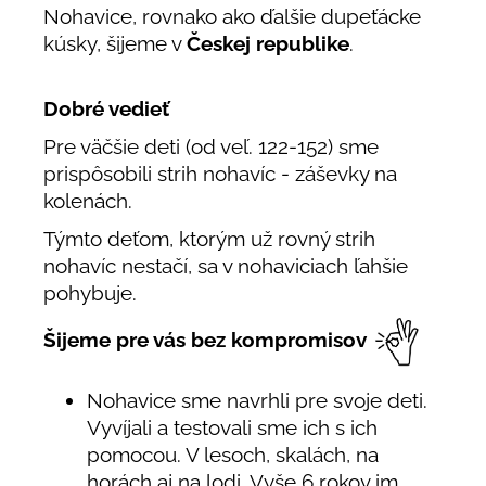
Nohavice, rovnako ako ďalšie dupeťácke
kúsky, šijeme v
Českej republike
.
Dobré vedieť
Pre väčšie deti (od veľ. 122-152) sme
prispôsobili strih nohavíc - záševky na
kolenách.
Týmto deťom, ktorým už rovný strih
nohavíc nestačí, sa v nohaviciach ľahšie
pohybuje.
Šijeme pre vás bez kompromisov
Nohavice sme navrhli pre svoje deti.
Vyvíjali a testovali sme ich s ich
pomocou. V lesoch, skalách, na
horách aj na lodi. Vyše 6 rokov im