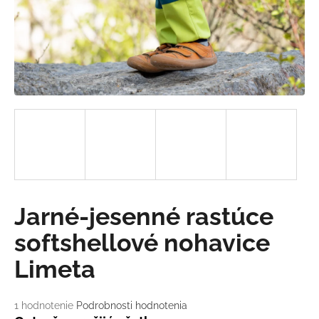
á
j
s
ť
?
HĽADAŤ
Jarné-jesenné rastúce
O
softshellové nohavice
d
p
Limeta
o
r
ú
Priemerné
1 hodnotenie
Podrobnosti hodnotenia
hodnotenie