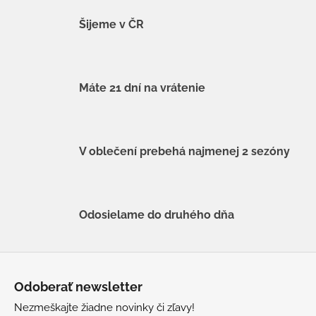
Šijeme v ČR
Máte 21 dní na vrátenie
V oblečení prebehá najmenej 2 sezóny
Odosielame do druhého dňa
Z
á
Odoberať newsletter
p
Nezmeškajte žiadne novinky či zľavy!
ä