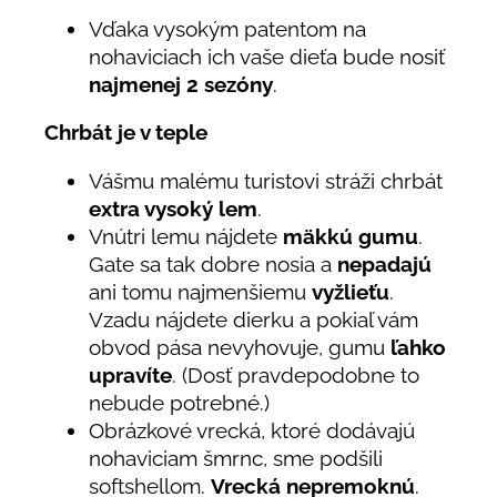
Vďaka vysokým patentom na
nohaviciach ich vaše dieťa bude nosiť
najmenej 2 sezóny
.
Chrbát je v teple
Vášmu malému turistovi stráži chrbát
extra vysoký lem
.
Vnútri lemu nájdete
mäkkú gumu
.
Gate sa tak dobre nosia a
nepadajú
ani tomu najmenšiemu
vyžlieťu
.
Vzadu nájdete dierku a pokiaľ vám
obvod pása nevyhovuje, gumu
ľahko
upravíte
. (Dosť pravdepodobne to
nebude potrebné.)
Obrázkové vrecká, ktoré dodávajú
nohaviciam šmrnc, sme podšili
softshellom.
Vrecká nepremoknú
.