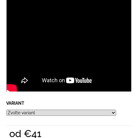
VARIANT
od
€41