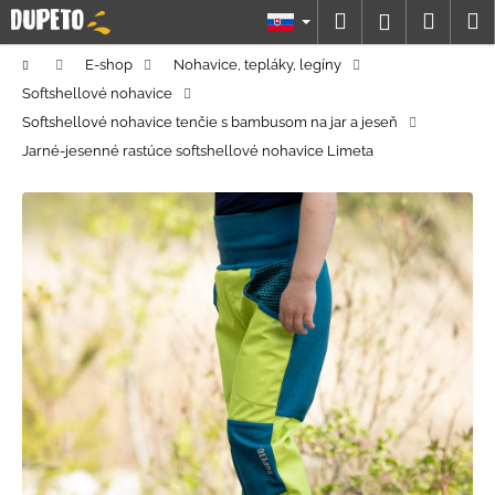
K
Prejsť
Hľadať
Náku
M
Prihláseni
na
o
obsah
Späť
Späť
košík
š
Domov
E-shop
Nohavice, tepláky, legíny
í
Softshellové nohavice
Č
k
Softshellové nohavice tenčie s bambusom na jar a jeseň
o
Jarné-jesenné rastúce softshellové nohavice Limeta
p
o
t
r
e
b
u
j
e
t
e
n