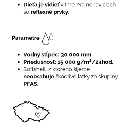
Dieťa je vidieť
v tme. Na nohaviciach
sú
reflexné prvky
.
Parametre
Vodný stĺpec: 30 000 mm.
2
Priedušnosť: 15 000 g/m
/24hod.
Softshell, z ktorého šijeme
neobsahuje
škodlivé látky zo skupiny
PFAS
.