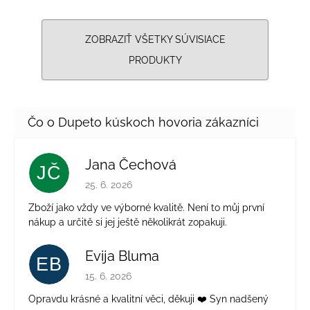
ZOBRAZIŤ VŠETKY SÚVISIACE
PRODUKTY
Jana Čechová
JČ
Hodnotenie obchodu je 5 z 5 hviezdičiek.
25. 6. 2026
Zboží jako vždy ve výborné kvalitě. Není to můj první
nákup a určitě si jej ještě několikrát zopakuji.
Evija Bluma
EB
Hodnotenie obchodu je 5 z 5 hviezdičiek.
15. 6. 2026
Opravdu krásné a kvalitní věci, děkuji ❤️ Syn nadšený