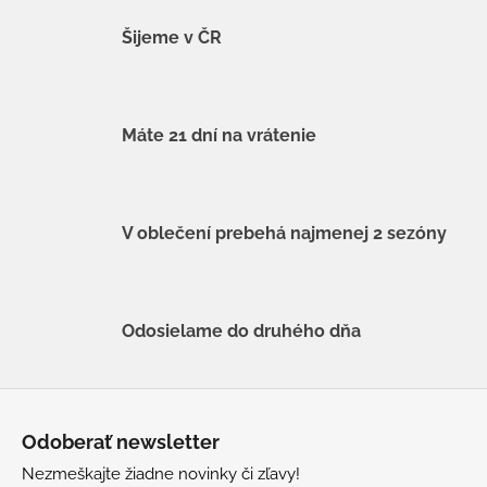
Šijeme v ČR
Máte 21 dní na vrátenie
V oblečení prebehá najmenej 2 sezóny
Odosielame do druhého dňa
Z
á
Odoberať newsletter
p
Nezmeškajte žiadne novinky či zľavy!
ä