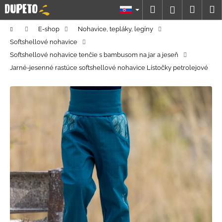
K
Prejsť
Hľadať
Náku
M
Prihláseni
na
o
obsah
Späť
Späť
košík
š
Domov
E-shop
Nohavice, tepláky, legíny
í
Softshellové nohavice
Č
k
Softshellové nohavice tenčie s bambusom na jar a jeseň
o
Jarné-jesenné rastúce softshellové nohavice Lístočky petrolejové
p
o
t
r
e
b
u
j
e
t
e
n