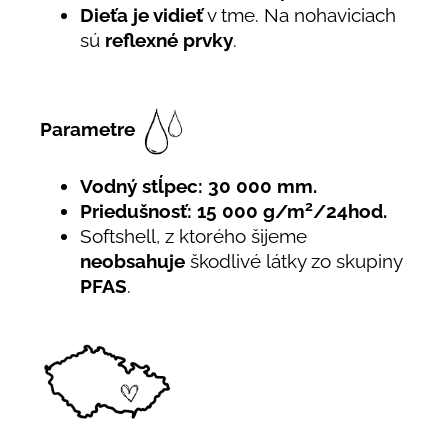
Dieťa je vidieť
v tme. Na nohaviciach
sú
reflexné prvky
.
Parametre
Vodný stĺpec: 30 000 mm.
2
Priedušnosť: 15 000 g/m
/24hod.
Softshell, z ktorého šijeme
neobsahuje
škodlivé látky zo skupiny
PFAS
.