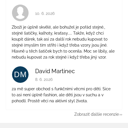
Hodnotenie obchodu je 4 z 5 hviezdičiek.
10. 6. 2026
Zboží je úplně skvělé, ale bohužel je pořád stejné.,
stejné šatičky, kalhoty, kraťasy..... Takže, když chci
koupit dárek, tak asi za další rok nebudu kupovat to
stejné (myslím tím střih) i když třeba vzory jsou jiné.
Hlavně u těch šatiček bych to ocenila. Moc se líbily, ale
nebudu kupovat za rok stejné i když třeba jiný vzor.
David Martinec
DM
Hodnotenie obchodu je 5 z 5 hviezdičiek.
8. 6. 2026
za mě super obchod s funkčními věcmi pro děti. Sice
to asi není úplně fashion, ale děti jsou v suchu a v
pohodlí. Prostě věci na aktivní styl života.
Zobraziť ďalšie recenzie