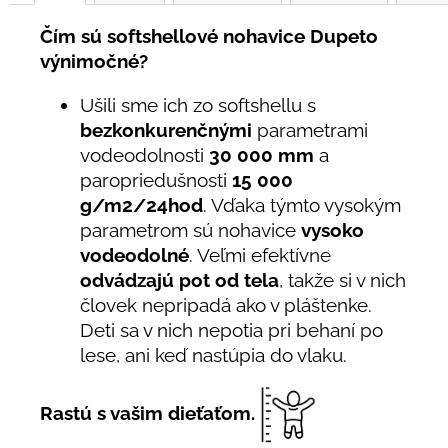
Čím sú softshellové nohavice Dupeto
výnimočné?
Ušili sme ich zo softshellu s
bezkonkurenčnými
parametrami
vodeodolnosti
30 000 mm
a
paropriedušnosti
15 000
g/m2/24hod
. Vďaka týmto vysokým
parametrom sú nohavice
vysoko
vodeodolné
. Veľmi efektívne
odvádzajú pot od tela
, takže si v nich
človek nepripadá ako v pláštenke.
Deti sa v nich nepotia pri behaní po
lese, ani keď nastúpia do vlaku.
Rastú s vašim dieťaťom.