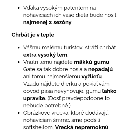
Vďaka vysokým patentom na
nohaviciach ich vaše dieťa bude nosiť
najmenej 2 sezóny
.
Chrbát je v teple
Vášmu malému turistovi stráži chrbát
extra vysoký lem
.
Vnútri lemu nájdete
mäkkú gumu
.
Gate sa tak dobre nosia a
nepadajú
ani tomu najmenšiemu
vyžlieťu
.
Vzadu nájdete dierku a pokiaľ vám
obvod pása nevyhovuje, gumu
ľahko
upravíte
. (Dosť pravdepodobne to
nebude potrebné.)
Obrázkové vrecká, ktoré dodávajú
nohaviciam šmrnc, sme podšili
softshellom.
Vrecká nepremoknú
.