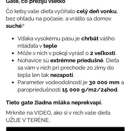
č
Gate, čo prežijú všetko
produktu
a
Čo keby vaše dieťa vyčíňalo
celý deň vonku
,
je
m
5,0
bez ohľadu na počasie, a vrátilo sa domov
e
z
suché
?
5
hviezdičiek.
DETSKÁ
Vďaka vysokému pásu je
chrbát
vášho
LETNÁ
mláďaťa v
teple
ČIAPKA
S
Môže v nich v pokoji vyrásť o
2 veľkosti
.
UV
Nohavice sú
extrémne priedušné
. Dieťa
30
sa vám v nich pri prechode zo zimy do
SVETLO
MODRÁ
tepla len tak
nezapotí
.
€16
Parameter vodeodolnosti je
30 000 mm
a
paropriedušnosti
15 000 g/m2/24hod
.
Tieto gate žiadna mláka neprekvapí.
Mrknite na VIDEO, ako si v nich vaše dieťa
UŽIJE V TERÉNE.