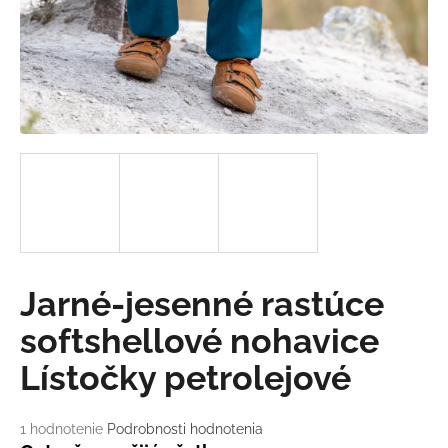
á
j
s
ť
?
HĽADAŤ
Jarné-jesenné rastúce
O
softshellové nohavice
d
p
Lístočky petrolejové
o
r
ú
Priemerné
1 hodnotenie
Podrobnosti hodnotenia
hodnotenie