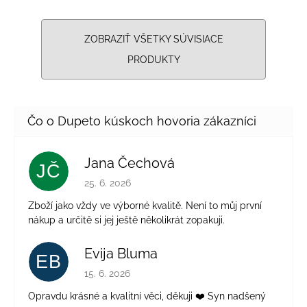
ZOBRAZIŤ VŠETKY SÚVISIACE
PRODUKTY
Jana Čechová
JČ
Hodnotenie obchodu je 5 z 5 hviezdičiek.
25. 6. 2026
Zboží jako vždy ve výborné kvalitě. Není to můj první
nákup a určitě si jej ještě několikrát zopakuji.
Evija Bluma
EB
Hodnotenie obchodu je 5 z 5 hviezdičiek.
15. 6. 2026
Opravdu krásné a kvalitní věci, děkuji ❤️ Syn nadšený