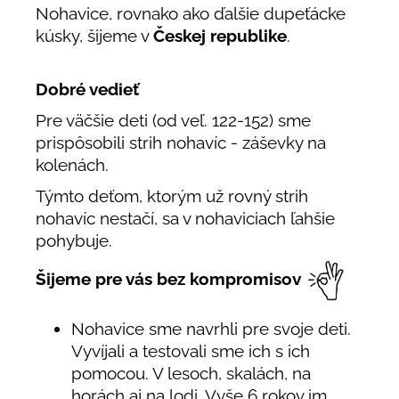
Nohavice, rovnako ako ďalšie dupeťácke
kúsky, šijeme v
Českej republike
.
Dobré vedieť
Pre väčšie deti (od veľ. 122-152) sme
prispôsobili strih nohavíc - záševky na
kolenách.
Týmto deťom, ktorým už rovný strih
nohavíc nestačí, sa v nohaviciach ľahšie
pohybuje.
Šijeme pre vás bez kompromisov
Nohavice sme navrhli pre svoje deti.
Vyvíjali a testovali sme ich s ich
pomocou. V lesoch, skalách, na
horách aj na lodi. Vyše 6 rokov im