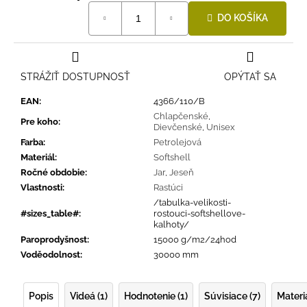
Jednotková
DO KOŠÍKA
cena:
STRÁŽIŤ DOSTUPNOSŤ
OPÝTAŤ SA
EAN
:
4366/110/B
Chlapčenské
,
Pre koho
:
Dievčenské
,
Unisex
Farba
:
Petrolejová
Materiál
:
Softshell
Ročné obdobie
:
Jar
,
Jeseň
Vlastnosti
:
Rastúci
/tabulka-velikosti-
#sizes_table#
:
rostouci-softshellove-
kalhoty/
Paroprodyšnost
:
15000 g/m2/24hod
Voděodolnost
:
30000 mm
Popis
Videá (1)
Hodnotenie (1)
Súvisiace (7)
Materi