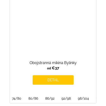
Obojstranná mikina Bylinky
€37
od
DETAIL
74/80
80/86
86/92
92/98
98/104
104/1