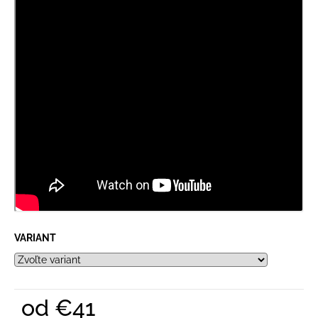
VARIANT
od
€41