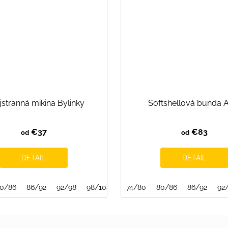
stranná mikina Bylinky
Softshellová bunda 
€37
€83
od
od
DETAIL
DETAIL
0/86
86/92
92/98
98/104
104/110
74/80
80/86
110/116
86/92
128/134
92