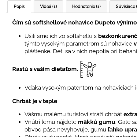
Popis
Videá (1)
Hodnotenie (1)
Súvisiace 
Čím sú softshellové nohavice Dupeto výnim
Ušili sme ich zo softshellu s
bezkonkuren
týmto vysokým parametrom sú nohavice
v
pláštenke. Deti sa v nich nepotia pri behaní
Rastú s vašim dieťaťom.
Vďaka vysokým patentom na nohaviciach i
Chrbát je v teple
Vášmu malému turistovi stráži chrbát
extr
Vnútri lemu nájdete
mäkkú gumu
. Gate s
obvod pása nevyhovuje, gumu
ľahko upra