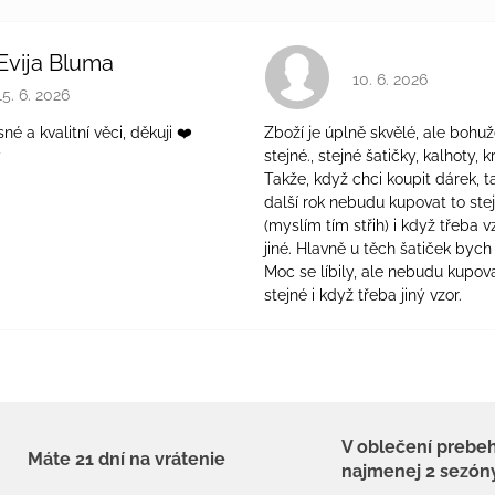
Evija Bluma
Hodnotenie obchodu 
10. 6. 2026
Hodnotenie obchodu je 5 z 5 hviezdičiek.
15. 6. 2026
é a kvalitní věci, děkuji ❤️
Zboží je úplně skvělé, ale bohuž
ý
stejné., stejné šatičky, kalhoty, kr
Takže, když chci koupit dárek, t
další rok nebudu kupovat to ste
(myslím tím střih) i když třeba v
jiné. Hlavně u těch šatiček bych 
Moc se líbily, ale nebudu kupova
stejné i když třeba jiný vzor.
V oblečení prebe
Máte 21 dní na vrátenie
najmenej 2 sezón