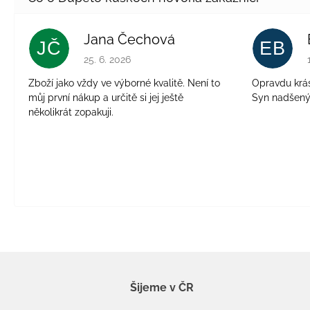
Jana Čechová
JČ
EB
Hodnotenie obchodu je 5 z 5 hviezdičiek.
25. 6. 2026
Zboží jako vždy ve výborné kvalitě. Není to
Opravdu krásn
můj první nákup a určitě si jej ještě
Syn nadšen
několikrát zopakuji.
Šijeme v ČR