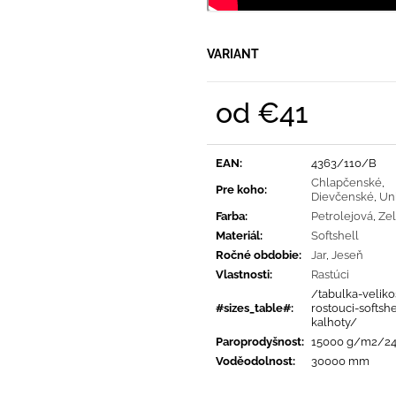
VARIANT
od
€41
Jednotková
cena:
EAN
:
4363/110/B
Chlapčenské
,
Pre koho
:
Dievčenské
,
Un
Farba
:
Petrolejová
,
Ze
Materiál
:
Softshell
Ročné obdobie
:
Jar
,
Jeseň
Vlastnosti
:
Rastúci
/tabulka-velikos
#sizes_table#
:
rostouci-softsh
kalhoty/
Paroprodyšnost
:
15000 g/m2/2
Voděodolnost
:
30000 mm