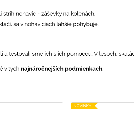
li strih nohavíc - záševky na kolenách.
tačí, sa v nohaviciach ľahšie pohybuje.
i a testovali sme ich s ich pomocou. V lesoch, skalác
é v tých
najnáročnejších podmienkach
.
NOVINKA