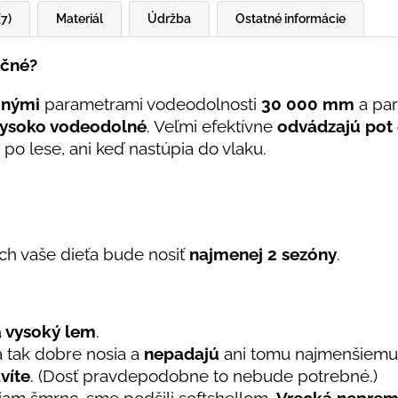
(7)
Materiál
Údržba
Ostatné informácie
očné?
čnými
parametrami vodeodolnosti
30 000 mm
a par
ysoko vodeodolné
. Veľmi efektívne
odvádzajú pot 
 po lese, ani keď nastúpia do vlaku.
ch vaše dieťa bude nosiť
najmenej 2 sezóny
.
a vysoký lem
.
a tak dobre nosia a
nepadajú
ani tomu najmenšiem
víte
. (Dosť pravdepodobne to nebude potrebné.)