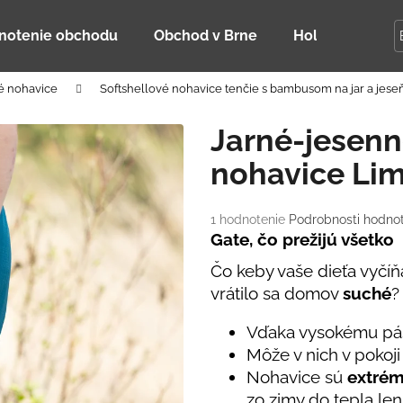
notenie obchodu
Obchod v Brne
Holky Dupeťač
é nohavice
Softshellové nohavice tenčie s bambusom na jar a jese
Čo potrebujete nájsť?
Jarné-jesenn
nohavice Li
HĽADAŤ
Priemerné
1 hodnotenie
Podrobnosti hodno
hodnotenie
Gate, čo prežijú všetko
Odporúčame
produktu
Čo keby vaše dieťa vyčí
je
5,0
vrátilo sa domov
suché
?
z
5
Vďaka vysokému pá
hviezdičiek.
Môže v nich v pokoji
Nohavice sú
extrém
DETSKÁ LETNÁ ČIAPKA S UV 30
BAMBUSOVÉ TR
zo zimy do tepla le