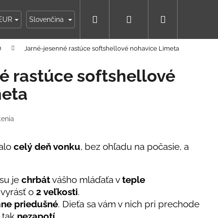
Hľadať
Prihlásenie
Nákupný
ky
Moja objednávka
EUR
Slovenčina
ň
Jarné-jesenné rastúce softshellové nohavice Limeta
košík
é rastúce softshellové
meta
tenia
ňalo
celý deň vonku
, bez ohľadu na počasie, a
su je
chrbát
vášho mláďaťa v
teple
 vyrásť o
2 veľkosti
.
ne priedušné
. Dieťa sa vám v nich pri prechode
IKO NÁMORNÍCKE
n tak
nezapotí
.