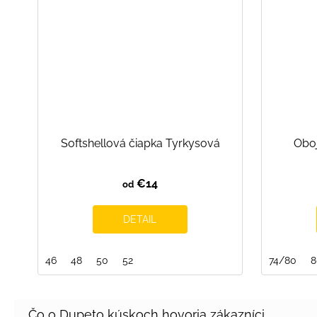
Softshellová čiapka Tyrkysová
Oboj
€14
od
DETAIL
46
48
50
52
74/80
8