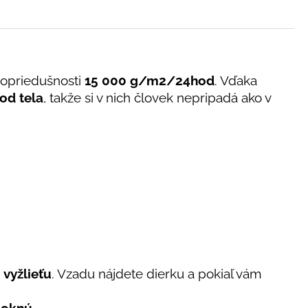
opriedušnosti
15 000 g/m2/24hod
. Vďaka
od tela
, takže si v nich človek nepripadá ako v
u
vyžlieťu
. Vzadu nájdete dierku a pokiaľ vám