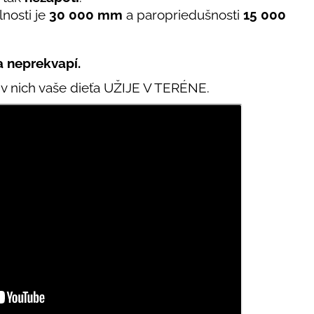
nosti je
30 000 mm
a paropriedušnosti
15 000
a neprekvapí.
 v nich vaše dieťa UŽIJE V TERÉNE.