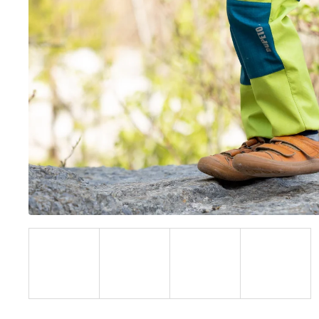
UŠKAMI BIELY
€16