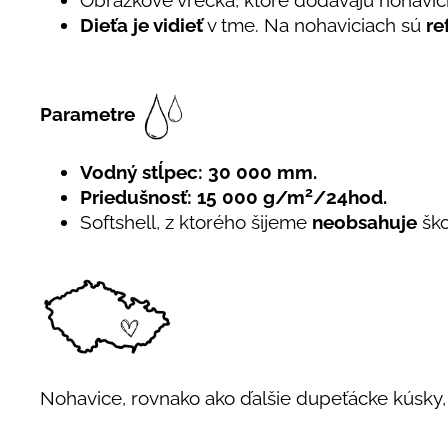
Obrázkové vrecká, ktoré dodávajú nohavic
Dieťa je vidieť
v tme. Na nohaviciach sú
re
Parametre
Vodný stĺpec: 30 000 mm.
2
Priedušnosť: 15 000 g/m
/24hod.
Softshell, z ktorého šijeme
neobsahuje
ško
Nohavice, rovnako ako ďalšie dupeťácke kúsky,