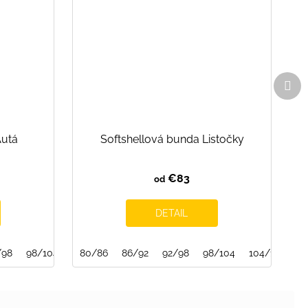
Ďal
pro
Autá
Softshellová bunda Listočky
€83
od
DETAIL
/98
140/146
98/104
146/152
104/110
80/86
110/116
86/92
92/98
116/122
98/104
140/146
104/110
146/152
1