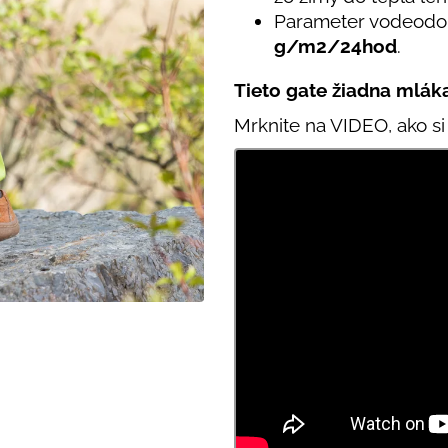
SVETLO MODRÁ
PRUHY MODRÉ
Parameter vodeodol
€16
€18
g/m2/24hod
.
Tieto gate žiadna mlák
Mrknite na VIDEO, ako si