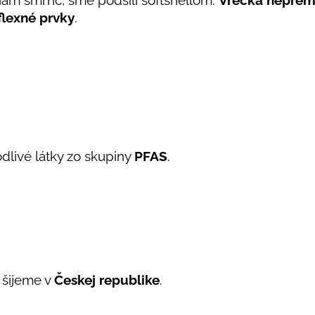
iam šmrnc, sme podšili softshellom.
Vrecká nepre
flexné prvky
.
dlivé látky zo skupiny
PFAS
.
 šijeme v
Českej republike
.