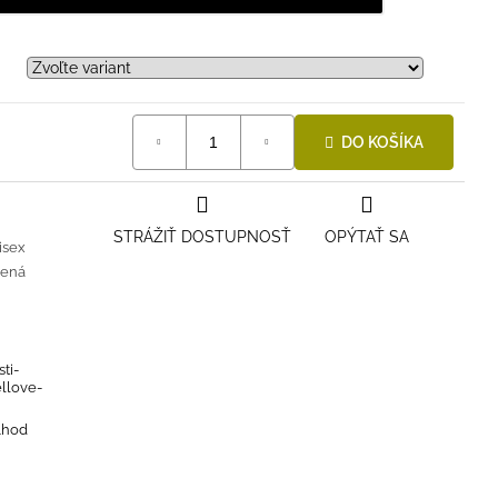
DO KOŠÍKA
STRÁŽIŤ DOSTUPNOSŤ
OPÝTAŤ SA
isex
lená
ti-
ellove-
4hod