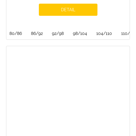
DETAIL
80/86
86/92
92/98
98/104
104/110
110/116