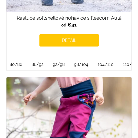
Rastúce softshellové nohavice s fleecom Autá
€41
od
DETAIL
80/86
86/92
92/98
98/104
104/110
110/116