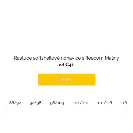
Rastúce softshellové nohavice s fleecom Maliny
€41
od
DETAIL
86/92
92/98
98/104
104/110
110/116
116/1