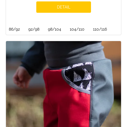
DETAIL
86/92
92/98
98/104
104/110
110/116