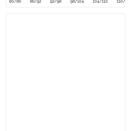
80/86
86/92
92/98
98/104
104/110
110/116