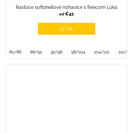
Rastúce softshellové nohavice s fleecom Lúka
€41
od
DETAIL
80/86
86/92
92/98
98/104
104/110
110/116