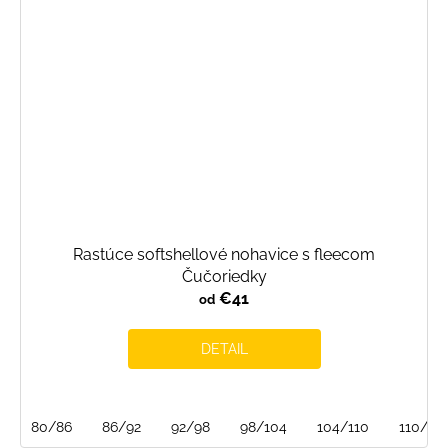
Rastúce softshellové nohavice s fleecom
Čučoriedky
€41
od
DETAIL
80/86
86/92
92/98
98/104
104/110
110/116