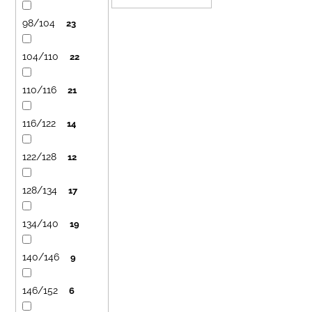
č
u
a
98/104
23
k
m
t
e
104/110
22
o
v
LETNÉ
110/116
21
NOHAVICE
ŽLTÉ
116/122
14
€29
122/128
12
128/134
17
134/140
19
140/146
9
146/152
6