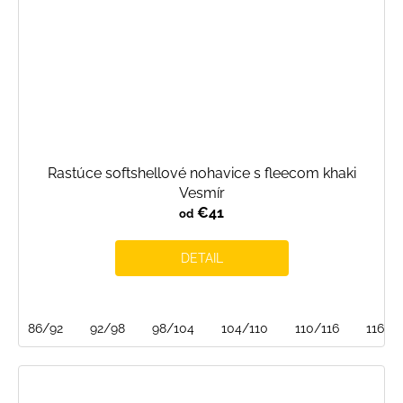
Rastúce softshellové nohavice s fleecom khaki
Vesmír
€41
od
DETAIL
86/92
92/98
98/104
104/110
110/116
116/1