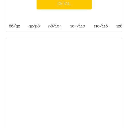
DETAIL
86/92
92/98
98/104
104/110
110/116
128/1