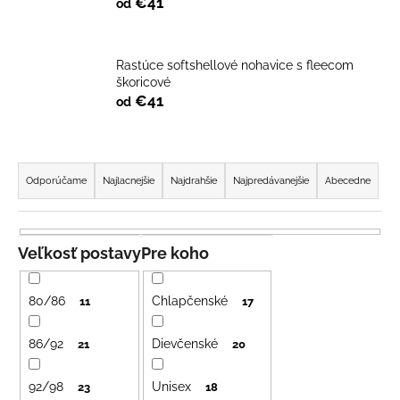
€41
od
á
j
s
Rastúce softshellové nohavice s fleecom
škoricové
ť
€41
od
?
R
a
Odporúčame
Najlacnejšie
Najdrahšie
Najpredávanejšie
Abecedne
d
HĽADAŤ
e
n
Veľkosť postavy
Pre koho
i
O
e
d
80/86
Chlapčenské
11
17
p
p
o
r
86/92
Dievčenské
21
20
r
o
ú
92/98
Unisex
d
23
18