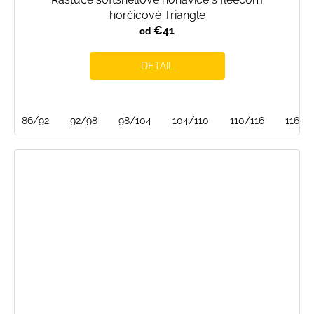
horčicové Triangle
€41
od
DETAIL
86/92
92/98
98/104
104/110
110/116
116/1