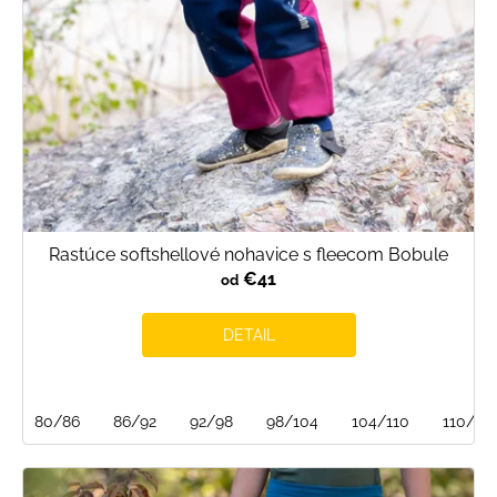
Rastúce softshellové nohavice s fleecom Bobule
€41
od
DETAIL
80/86
86/92
92/98
98/104
104/110
110/116