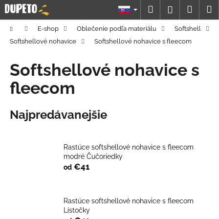
K
Prejsť
Hľadať
Náku
M
Prihláseni
na
o
obsah
Späť
Späť
košík
š
Domov
E-shop
Oblečenie podľa materiálu
Softshell
í
Softshellové nohavice
Softshellové nohavice s fleecom
Č
k
o
Softshellové nohavice s
p
fleecom
o
t
Najpredávanejšie
r
e
b
Rastúce softshellové nohavice s fleecom
u
modré Čučoriedky
j
€41
od
e
t
Rastúce softshellové nohavice s fleecom
e
Lístočky
n