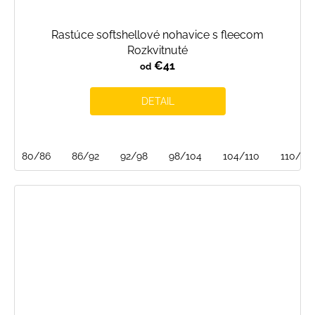
Rastúce softshellové nohavice s fleecom
Rozkvitnuté
€41
od
DETAIL
80/86
86/92
92/98
98/104
104/110
110/116