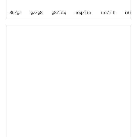
86/92
92/98
98/104
104/110
110/116
116/1