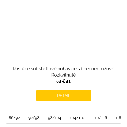
Rastúce softshellové nohavice s fleecom ružové
Rozkvitnuté
€41
od
DETAIL
86/92
92/98
98/104
104/110
110/116
116/1