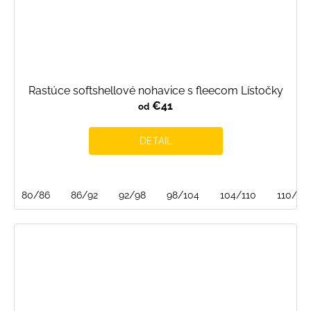
Rastúce softshellové nohavice s fleecom Lístočky
€41
od
DETAIL
80/86
86/92
92/98
98/104
104/110
110/116