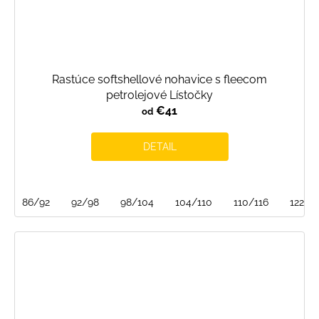
Rastúce softshellové nohavice s fleecom
petrolejové Lístočky
€41
od
DETAIL
86/92
92/98
98/104
104/110
110/116
122/1