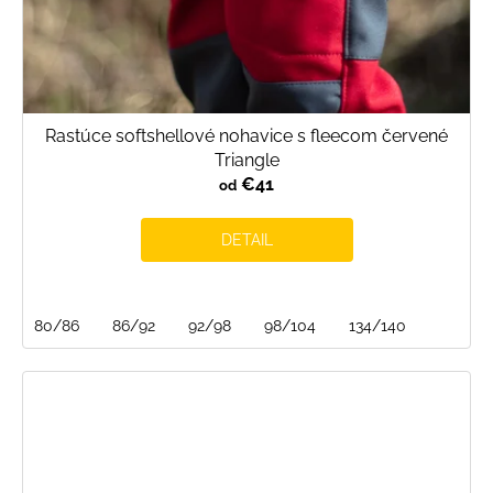
Rastúce softshellové nohavice s fleecom červené
Triangle
€41
od
DETAIL
80/86
86/92
92/98
98/104
134/140