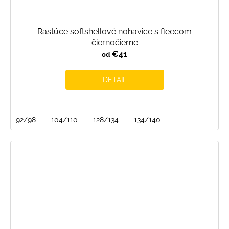
Rastúce softshellové nohavice s fleecom
čiernočierne
€41
od
DETAIL
92/98
104/110
128/134
134/140