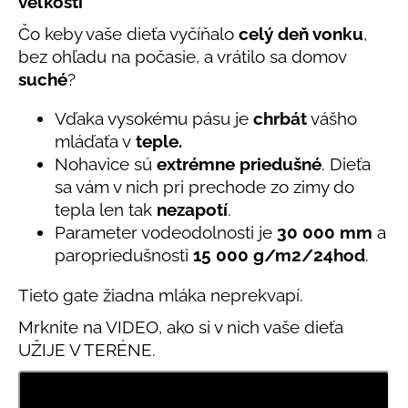
veľkosti
č
je
a
4,8
Čo keby vaše dieťa vyčíňalo
celý deň vonku
,
m
z
bez ohľadu na počasie, a vrátilo sa domov
e
5
suché
?
hviezdičiek.
DETSKÝ
Vďaka vysokému pásu je
chrbát
vášho
LETNÝ
mláďaťa v
teple.
KLOBÚČIK
Nohavice sú
extrémne priedušné
. Dieťa
UV
30
sa vám v nich pri prechode zo zimy do
S
tepla len tak
nezapotí
.
UŠKAMI
BIELY
Parameter vodeodolnosti je
30 000 mm
a
€16
paropriedušnosti
15 000 g/m2/24hod
.
Tieto gate žiadna mláka neprekvapí.
Mrknite na VIDEO, ako si v nich vaše dieťa
UŽIJE V TERÉNE.