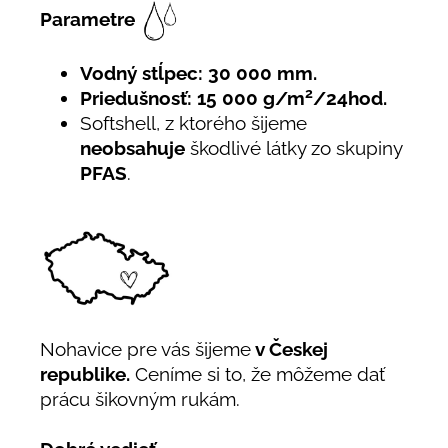
Parametre
Vodný stĺpec: 30 000 mm.
2
Priedušnosť: 15 000 g/m
/24hod.
Softshell, z ktorého šijeme
neobsahuje
škodlivé látky zo skupiny
PFAS
.
Nohavice pre vás šijeme
v Českej
republike.
Ceníme si to, že môžeme dať
prácu šikovným rukám.