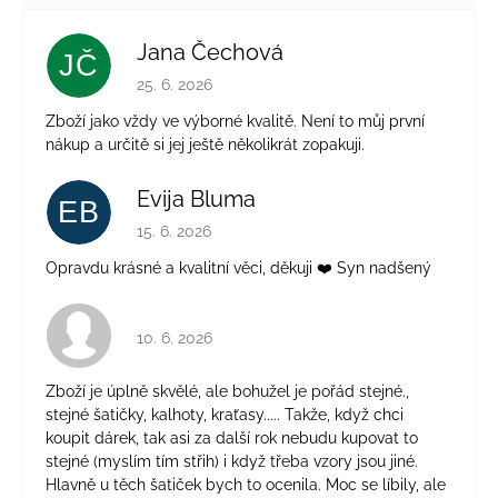
Jana Čechová
JČ
Hodnotenie obchodu je 5 z 5 hviezdičiek.
25. 6. 2026
Zboží jako vždy ve výborné kvalitě. Není to můj první
nákup a určitě si jej ještě několikrát zopakuji.
Evija Bluma
EB
Hodnotenie obchodu je 5 z 5 hviezdičiek.
15. 6. 2026
Opravdu krásné a kvalitní věci, děkuji ❤️ Syn nadšený
Hodnotenie obchodu je 4 z 5 hviezdičiek.
10. 6. 2026
Zboží je úplně skvělé, ale bohužel je pořád stejné.,
stejné šatičky, kalhoty, kraťasy..... Takže, když chci
koupit dárek, tak asi za další rok nebudu kupovat to
stejné (myslím tím střih) i když třeba vzory jsou jiné.
Hlavně u těch šatiček bych to ocenila. Moc se líbily, ale