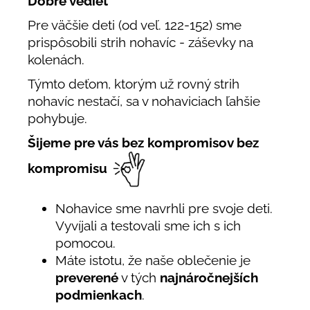
Dobré vedieť
Pre väčšie deti (od veľ. 122-152) sme
prispôsobili strih nohavíc - záševky na
kolenách.
Týmto deťom, ktorým už rovný strih
nohavíc nestačí, sa v nohaviciach ľahšie
pohybuje.
Šijeme pre vás bez kompromisov bez
kompromisu
Nohavice sme navrhli pre svoje deti.
Vyvíjali a testovali sme ich s ich
pomocou.
Máte istotu, že naše oblečenie je
preverené
v tých
najnáročnejších
podmienkach
.