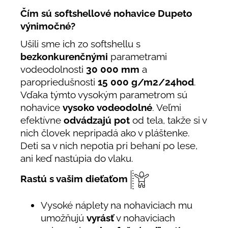
Čím sú softshellové nohavice Dupeto
výnimočné?
Ušili sme ich zo softshellu s
bezkonkurenčnými
parametrami
vodeodolnosti
30 000 mm
a
paropriedušnosti
15 000 g/m2/24hod
.
Vďaka týmto vysokým parametrom sú
nohavice
vysoko vodeodolné
. Veľmi
efektívne
odvádzajú pot
od tela, takže si v
nich človek nepripadá ako v pláštenke.
Deti sa v nich nepotia pri behaní po lese,
ani keď nastúpia do vlaku.
Rastú s vašim dieťaťom
Vysoké náplety na nohaviciach mu
umožňujú
vyrásť
v nohaviciach