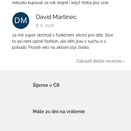
nebudu kupovat za rok stejné i když třeba jiný vzor.
David Martinec
DM
Hodnotenie obchodu je 5 z 5 hviezdičiek.
8. 6. 2026
za mě super obchod s funkčními věcmi pro děti. Sice
to asi není úplně fashion, ale děti jsou v suchu a v
pohodlí. Prostě věci na aktivní styl života.
Zobraziť ďalšie recenzie
Šijeme v ČR
Máte 21 dní na vrátenie