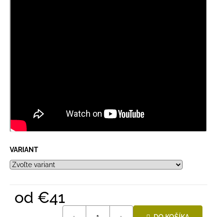
VARIANT
od
€41
Jednotková