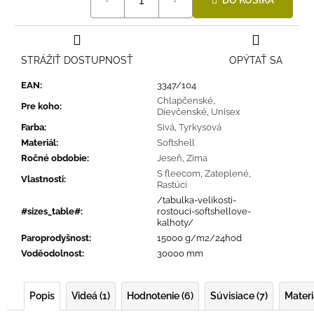
DO KOŠÍKA
cena:
STRÁŽIŤ DOSTUPNOSŤ
OPÝTAŤ SA
EAN
:
3347/104
Chlapčenské
,
Pre koho
:
Dievčenské
,
Unisex
Farba
:
Sivá
,
Tyrkysová
Materiál
:
Softshell
Ročné obdobie
:
Jeseň
,
Zima
S fleecom
,
Zateplené
,
Vlastnosti
:
Rastúci
/tabulka-velikosti-
#sizes_table#
:
rostouci-softshellove-
kalhoty/
Paroprodyšnost
:
15000 g/m2/24hod
Voděodolnost
:
30000 mm
Popis
Videá (1)
Hodnotenie (6)
Súvisiace (7)
Materi