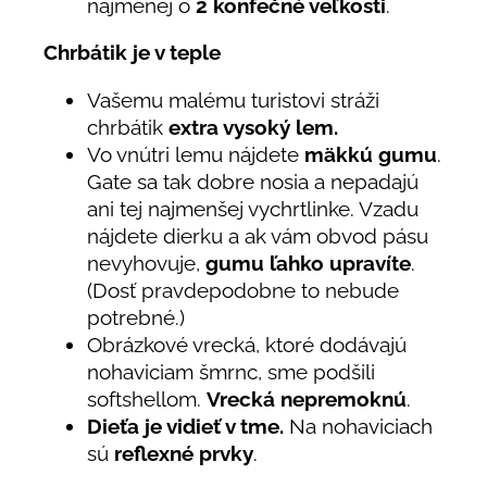
najmenej o
2 konfečné veľkosti
.
Chrbátik je v teple
Vašemu malému turistovi stráži
chrbátik
extra vysoký lem.
Vo vnútri lemu nájdete
mäkkú gumu
.
Gate sa tak dobre nosia a nepadajú
ani tej najmenšej vychrtlinke. Vzadu
nájdete dierku a ak vám obvod pásu
nevyhovuje,
gumu ľahko upravíte
.
(Dosť pravdepodobne to nebude
potrebné.)
Obrázkové vrecká, ktoré dodávajú
nohaviciam šmrnc, sme podšili
softshellom.
Vrecká nepremoknú
.
Dieťa je vidieť v tme.
Na nohaviciach
sú
reflexné prvky
.