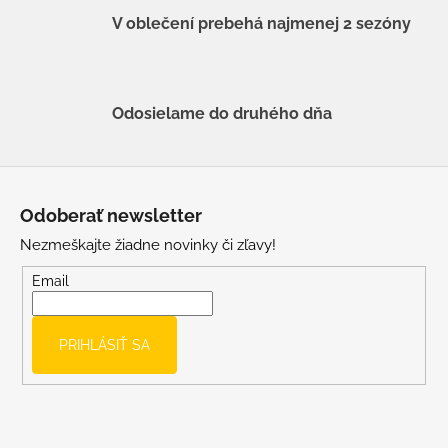
V oblečení prebehá najmenej 2 sezóny
Odosielame do druhého dňa
Z
á
Odoberať newsletter
p
Nezmeškajte žiadne novinky či zľavy!
ä
t
Email
i
e
PRIHLÁSIŤ SA