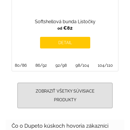
Softshellová bunda Listočky
€82
od
DETAIL
80/86
86/92
92/98
98/104
104/110
110/
ZOBRAZIŤ VŠETKY SÚVISIACE
PRODUKTY