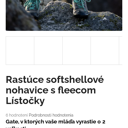
á
j
s
ť
?
HĽADAŤ
Rastúce softshellové
nohavice s fleecom
O
d
Lístočky
p
o
Priemerné
6 hodnotení
Podrobnosti hodnotenia
r
hodnotenie
Gate, v ktorých vaše mláďa vyrastie o 2
ú
produktu