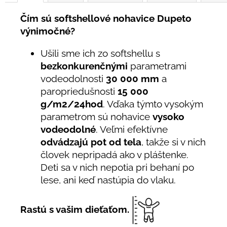
Čím sú softshellové nohavice Dupeto
výnimočné?
Ušili sme ich zo softshellu s
bezkonkurenčnými
parametrami
vodeodolnosti
30 000 mm
a
paropriedušnosti
15 000
g/m2/24hod
. Vďaka týmto vysokým
parametrom sú nohavice
vysoko
vodeodolné
. Veľmi efektívne
odvádzajú pot od tela
, takže si v nich
človek nepripadá ako v pláštenke.
Deti sa v nich nepotia pri behaní po
lese, ani keď nastúpia do vlaku.
Rastú s vašim dieťaťom.