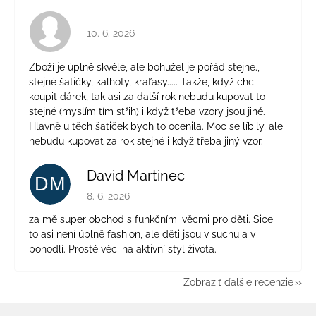
Hodnotenie obchodu je 4 z 5 hviezdičiek.
10. 6. 2026
Zboží je úplně skvělé, ale bohužel je pořád stejné.,
stejné šatičky, kalhoty, kraťasy..... Takže, když chci
koupit dárek, tak asi za další rok nebudu kupovat to
stejné (myslím tím střih) i když třeba vzory jsou jiné.
Hlavně u těch šatiček bych to ocenila. Moc se líbily, ale
nebudu kupovat za rok stejné i když třeba jiný vzor.
David Martinec
DM
Hodnotenie obchodu je 5 z 5 hviezdičiek.
8. 6. 2026
za mě super obchod s funkčními věcmi pro děti. Sice
to asi není úplně fashion, ale děti jsou v suchu a v
pohodlí. Prostě věci na aktivní styl života.
Zobraziť ďalšie recenzie