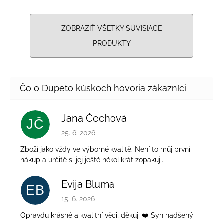
ZOBRAZIŤ VŠETKY SÚVISIACE
PRODUKTY
Jana Čechová
JČ
Hodnotenie obchodu je 5 z 5 hviezdičiek.
25. 6. 2026
Zboží jako vždy ve výborné kvalitě. Není to můj první
nákup a určitě si jej ještě několikrát zopakuji.
Evija Bluma
EB
Hodnotenie obchodu je 5 z 5 hviezdičiek.
15. 6. 2026
Opravdu krásné a kvalitní věci, děkuji ❤️ Syn nadšený