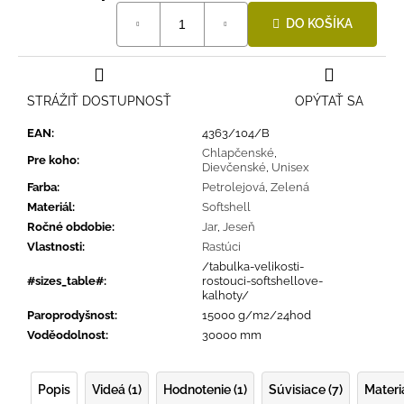
Jednotková
DO KOŠÍKA
cena:
STRÁŽIŤ DOSTUPNOSŤ
OPÝTAŤ SA
EAN
:
4363/104/B
Chlapčenské
,
Pre koho
:
Dievčenské
,
Unisex
Farba
:
Petrolejová
,
Zelená
Materiál
:
Softshell
Ročné obdobie
:
Jar
,
Jeseň
Vlastnosti
:
Rastúci
/tabulka-velikosti-
#sizes_table#
:
rostouci-softshellove-
kalhoty/
Paroprodyšnost
:
15000 g/m2/24hod
Voděodolnost
:
30000 mm
Popis
Videá (1)
Hodnotenie (1)
Súvisiace (7)
Materi