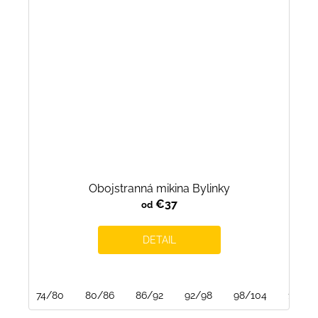
Obojstranná mikina Bylinky
€37
od
DETAIL
74/80
80/86
86/92
92/98
98/104
104/1