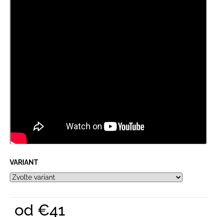
VARIANT
od
€41