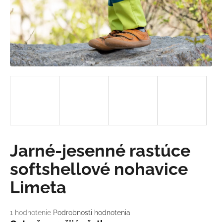
á
j
s
ť
?
HĽADAŤ
Jarné-jesenné rastúce
O
softshellové nohavice
d
p
Limeta
o
r
ú
Priemerné
1 hodnotenie
Podrobnosti hodnotenia
hodnotenie