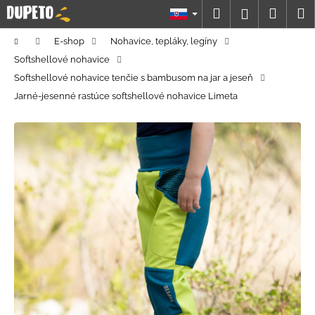
K
Prejsť
Hľadať
Náku
M
Prihláseni
na
o
obsah
Späť
Späť
košík
š
Domov
E-shop
Nohavice, tepláky, legíny
í
Softshellové nohavice
Č
k
Softshellové nohavice tenčie s bambusom na jar a jeseň
o
Jarné-jesenné rastúce softshellové nohavice Limeta
p
o
t
r
e
b
u
j
e
t
e
n