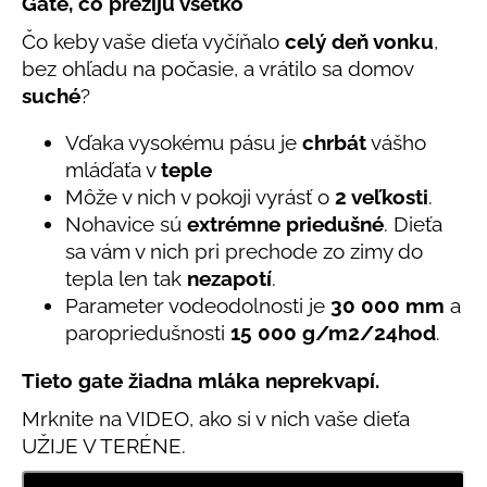
č
Gate, čo prežijú všetko
produktu
a
Čo keby vaše dieťa vyčíňalo
celý deň vonku
,
je
m
5,0
bez ohľadu na počasie, a vrátilo sa domov
e
z
suché
?
5
hviezdičiek.
DETSKÁ
Vďaka vysokému pásu je
chrbát
vášho
LETNÁ
mláďaťa v
teple
ČIAPKA
S
Môže v nich v pokoji vyrásť o
2 veľkosti
.
UV
Nohavice sú
extrémne priedušné
. Dieťa
30
sa vám v nich pri prechode zo zimy do
SVETLO
MODRÁ
tepla len tak
nezapotí
.
€16
Parameter vodeodolnosti je
30 000 mm
a
paropriedušnosti
15 000 g/m2/24hod
.
Tieto gate žiadna mláka neprekvapí.
Mrknite na VIDEO, ako si v nich vaše dieťa
UŽIJE V TERÉNE.