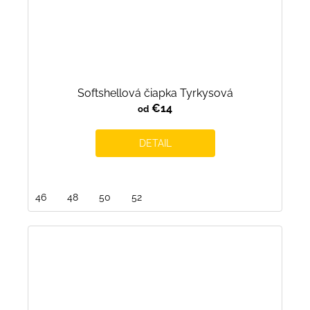
Softshellová čiapka Tyrkysová
€14
od
DETAIL
46
48
50
52