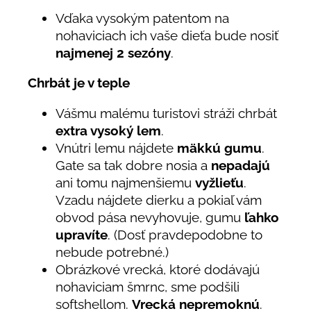
Vďaka vysokým patentom na
nohaviciach ich vaše dieťa bude nosiť
najmenej 2 sezóny
.
Chrbát je v teple
Vášmu malému turistovi stráži chrbát
extra vysoký lem
.
Vnútri lemu nájdete
mäkkú gumu
.
Gate sa tak dobre nosia a
nepadajú
ani tomu najmenšiemu
vyžlieťu
.
Vzadu nájdete dierku a pokiaľ vám
obvod pása nevyhovuje, gumu
ľahko
upravíte
. (Dosť pravdepodobne to
nebude potrebné.)
Obrázkové vrecká, ktoré dodávajú
nohaviciam šmrnc, sme podšili
softshellom.
Vrecká nepremoknú
.