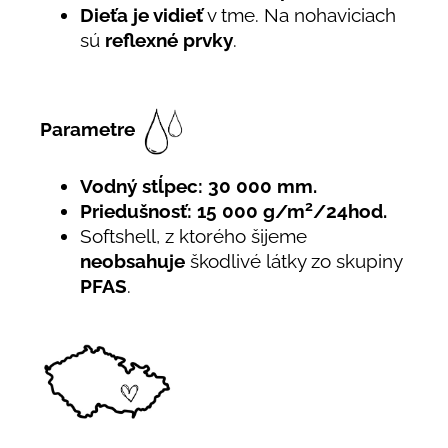
Dieťa je vidieť
v tme. Na nohaviciach
sú
reflexné prvky
.
Parametre
Vodný stĺpec: 30 000 mm.
2
Priedušnosť: 15 000 g/m
/24hod.
Softshell, z ktorého šijeme
neobsahuje
škodlivé látky zo skupiny
PFAS
.