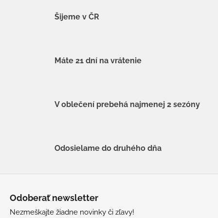
Šijeme v ČR
Máte 21 dní na vrátenie
V oblečení prebehá najmenej 2 sezóny
Odosielame do druhého dňa
Z
á
Odoberať newsletter
p
Nezmeškajte žiadne novinky či zľavy!
ä