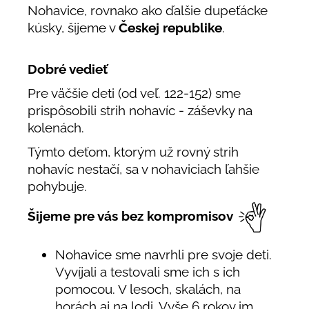
Nohavice, rovnako ako ďalšie dupeťácke
kúsky, šijeme v
Českej republike
.
Dobré vedieť
Pre väčšie deti (od veľ. 122-152) sme
prispôsobili strih nohavíc - záševky na
kolenách.
Týmto deťom, ktorým už rovný strih
nohavíc nestačí, sa v nohaviciach ľahšie
pohybuje.
Šijeme pre vás bez kompromisov
Nohavice sme navrhli pre svoje deti.
Vyvíjali a testovali sme ich s ich
pomocou. V lesoch, skalách, na
horách aj na lodi. Vyše 6 rokov im