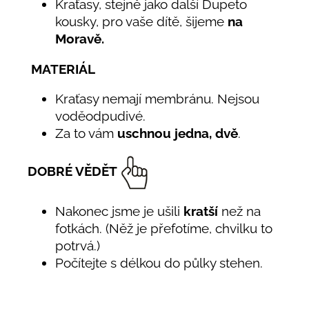
Kraťasy, stejně jako další Dupeto
kousky, pro vaše dítě, šijeme
na
Moravě.
MATERIÁL
Kraťasy nemají membránu. Nejsou
voděodpudivé.
Za to vám
uschnou jedna, dvě
.
DOBRÉ VĚDĚT
Nakonec jsme je ušili
kratší
než na
fotkách. (Něž je přefotíme, chvilku to
potrvá.)
Počítejte s délkou do půlky stehen.