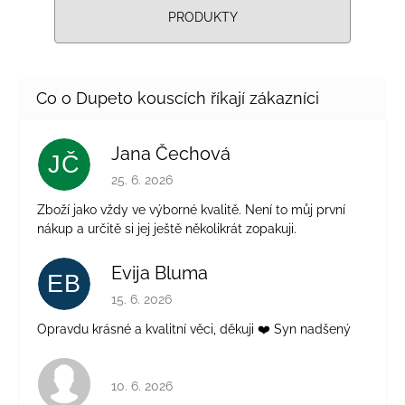
PRODUKTY
Jana Čechová
JČ
Hodnocení obchodu je 5 z 5 hvězdiček.
25. 6. 2026
Zboží jako vždy ve výborné kvalitě. Není to můj první
nákup a určitě si jej ještě několikrát zopakuji.
Evija Bluma
EB
Hodnocení obchodu je 5 z 5 hvězdiček.
15. 6. 2026
Opravdu krásné a kvalitní věci, děkuji ❤️ Syn nadšený
Hodnocení obchodu je 4 z 5 hvězdiček.
10. 6. 2026