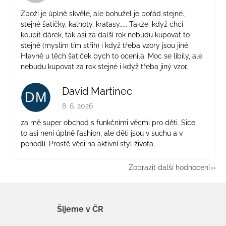
Zboží je úplně skvělé, ale bohužel je pořád stejné.,
stejné šatičky, kalhoty, kraťasy..... Takže, když chci
koupit dárek, tak asi za další rok nebudu kupovat to
stejné (myslím tím střih) i když třeba vzory jsou jiné.
Hlavně u těch šatiček bych to ocenila. Moc se líbily, ale
nebudu kupovat za rok stejné i když třeba jiný vzor.
David Martinec
DM
Hodnocení obchodu je 5 z 5 hvězdiček.
8. 6. 2026
za mě super obchod s funkčními věcmi pro děti. Sice
to asi není úplně fashion, ale děti jsou v suchu a v
pohodlí. Prostě věci na aktivní styl života.
Zobrazit další hodnocení
Šijeme v ČR