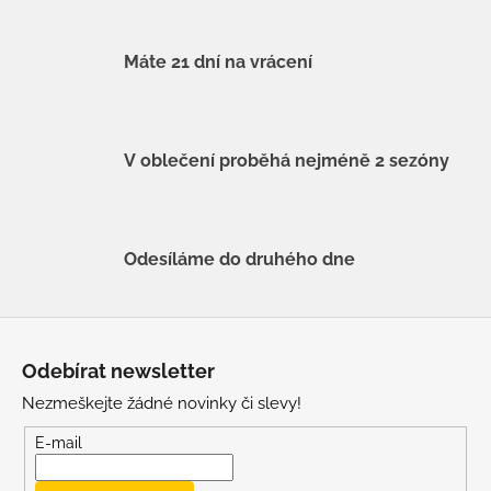
Máte 21 dní na vrácení
V oblečení proběhá nejméně 2 sezóny
Odesíláme do druhého dne
Z
á
Odebírat newsletter
p
Nezmeškejte žádné novinky či slevy!
a
t
E-mail
í