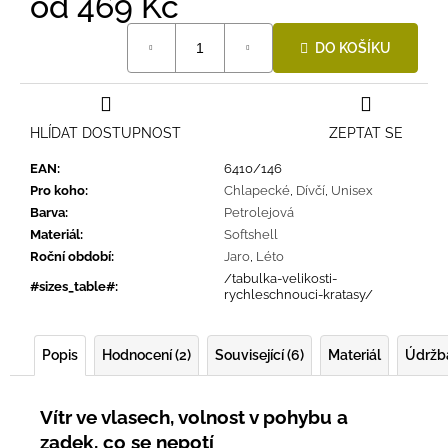
od
469 Kč
Měrná
DO KOŠÍKU
cena:
HLÍDAT DOSTUPNOST
ZEPTAT SE
EAN
:
6410/146
Pro koho
:
Chlapecké
,
Dívčí
,
Unisex
Barva
:
Petrolejová
Materiál
:
Softshell
Roční období
:
Jaro
,
Léto
/tabulka-velikosti-
#sizes_table#
:
rychleschnouci-kratasy/
Popis
Hodnocení (2)
Související (6)
Materiál
Údržb
Vítr ve vlasech, volnost v pohybu a
zadek, co se nepotí