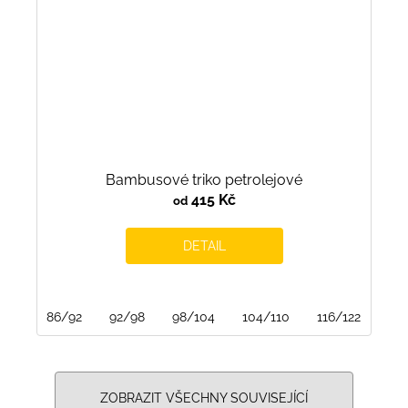
Bambusové triko petrolejové
415 Kč
od
DETAIL
86/92
92/98
98/104
104/110
116/122
122
ZOBRAZIT VŠECHNY SOUVISEJÍCÍ