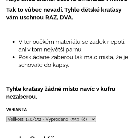
č
produktu
u
Tak to vůbec nevadí. Tyhle dětské kraťasy
je
j
5,0
vám uschnou RAZ, DVA.
e
z
5
m
hvězdiček.
e
V tenoučkém materiálu se zadek nepotí,
ani v tom největší parnu.
LETNÍ
Poskládané zaberou tak málo místa, že je
RYCHLESCHNOUCÍ
KALHOTY
schováte do kapsy.
TYRKYSOVÉ
KORÁLKY
695
Kč
Tyhle kraťasy žádné místo navíc v kufru
nezaberou.
VARIANTA