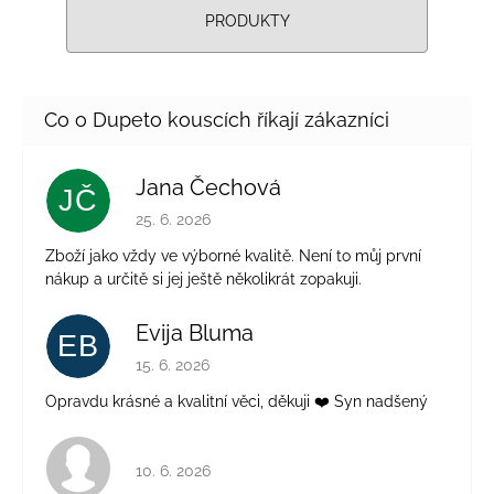
PRODUKTY
Jana Čechová
JČ
Hodnocení obchodu je 5 z 5 hvězdiček.
25. 6. 2026
Zboží jako vždy ve výborné kvalitě. Není to můj první
nákup a určitě si jej ještě několikrát zopakuji.
Evija Bluma
EB
Hodnocení obchodu je 5 z 5 hvězdiček.
15. 6. 2026
Opravdu krásné a kvalitní věci, děkuji ❤️ Syn nadšený
Hodnocení obchodu je 4 z 5 hvězdiček.
10. 6. 2026