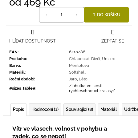
od
469 Kč
Měrná
DO KOŠÍKU
cena:
HLÍDAT DOSTUPNOST
ZEPTAT SE
EAN
:
6410/86
Pro koho
:
Chlapecké
,
Dívčí
,
Unisex
Barva
:
Mentolová
Materiál
:
Softshell
Roční období
:
Jaro
,
Léto
/tabulka-velikosti-
#sizes_table#
:
rychleschnouci-kratasy/
Popis
Hodnocení (1)
Související (8)
Materiál
Údržb
Vítr ve vlasech, volnost v pohybu a
zadek, co se nepotí