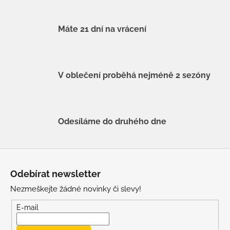
Máte 21 dní na vrácení
V oblečení proběhá nejméně 2 sezóny
Odesíláme do druhého dne
Z
á
Odebírat newsletter
p
Nezmeškejte žádné novinky či slevy!
a
t
E-mail
í