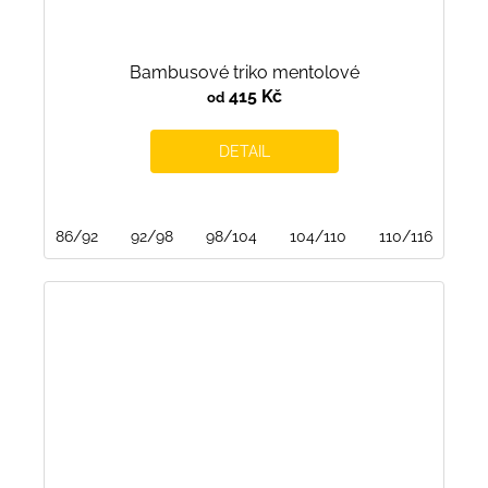
Bambusové triko mentolové
415 Kč
od
DETAIL
86/92
92/98
98/104
104/110
110/116
116