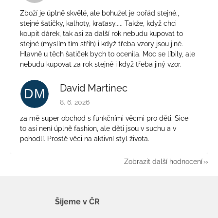
Zboží je úplně skvělé, ale bohužel je pořád stejné.,
stejné šatičky, kalhoty, kraťasy..... Takže, když chci
koupit dárek, tak asi za další rok nebudu kupovat to
stejné (myslím tím střih) i když třeba vzory jsou jiné.
Hlavně u těch šatiček bych to ocenila. Moc se líbily, ale
nebudu kupovat za rok stejné i když třeba jiný vzor.
David Martinec
DM
Hodnocení obchodu je 5 z 5 hvězdiček.
8. 6. 2026
za mě super obchod s funkčními věcmi pro děti. Sice
to asi není úplně fashion, ale děti jsou v suchu a v
pohodlí. Prostě věci na aktivní styl života.
Zobrazit další hodnocení
Šijeme v ČR