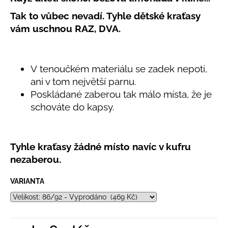
č
produktu
u
Tak to vůbec nevadí. Tyhle dětské kraťasy
je
j
5,0
vám uschnou RAZ, DVA.
e
z
5
m
hvězdiček.
e
V tenoučkém materiálu se zadek nepotí,
ani v tom největší parnu.
LETNÍ
Poskládané zaberou tak málo místa, že je
KLOBOUČEK
S
schováte do kapsy.
OUŠKY
UV
30
BÍLÝ
Tyhle kraťasy žádné místo navíc v kufru
395
nezaberou.
Kč
VARIANTA