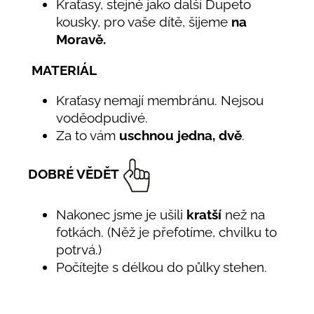
Kraťasy, stejně jako další Dupeto
kousky, pro vaše dítě, šijeme
na
Moravě.
MATERIÁL
Kraťasy nemají membránu. Nejsou
voděodpudivé.
Za to vám
uschnou jedna, dvě
.
DOBRÉ VĚDĚT
Nakonec jsme je ušili
kratší
než na
fotkách. (Něž je přefotíme, chvilku to
potrvá.)
Počítejte s délkou do půlky stehen.