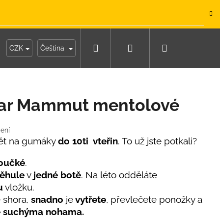
.
Hledat
Přihlášení
Nákupní
y
Moje objednávka
CZK
Čeština
košík
ar Mammut mentolové
ení
ět na gumáky
do 10ti vteřin
. To už jste potkali?
oučké
.
ěhule
v
jedné botě
. Na léto odděláte
u
vložku.
 shora,
snadno
je
vytřete
, převlečete ponožky a
e suchýma nohama.
IKO NÁMOŘNICKÉ