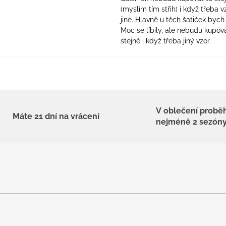
(myslím tím střih) i když třeba v
jiné. Hlavně u těch šatiček bych 
Moc se líbily, ale nebudu kupova
stejné i když třeba jiný vzor.
V oblečení probě
Máte 21 dní na vrácení
nejméně 2 sezón