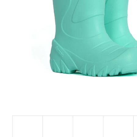
BÍLÝ
395 Kč