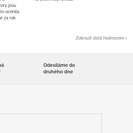
zory jsou
to ocenila.
t za rok
Zobrazit další hodnocení
há
Odesíláme do
y
druhého dne