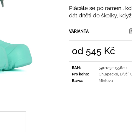
PRUHY MODRÉ
395 Kč
Plácáte se po rameni, kd
435 Kč
dát dítěti do školky, kdy
VARIANTA
od
545 Kč
Měrná
cena:
EAN
:
5901232055620
Pro koho
:
Chlapecké
,
Dívčí
,
Barva
:
Mintová