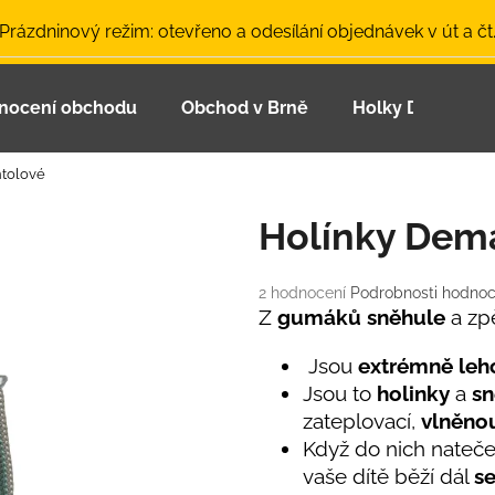
 Prázdninový režim: otevřeno a odesílání objednávek v út a čt
nocení obchodu
Obchod v Brně
Holky Dupeťačk
Co potřebujete najít?
tolové
HLEDAT
Holínky Dem
Průměrné
2 hodnocení
Podrobnosti hodnoc
Doporučujeme
hodnocení
Z
gumáků sněhule
a zp
produktu
je
Jsou
extrémně leh
5,0
Jsou to
holinky
a
sn
z
zateplovací,
vlněno
5
hvězdiček.
Když do nich nateče
vaše dítě běží dál
s
LETNÍ ČEPICE UV 30 SVĚTLE MODRÁ
BAMBUSOVÉ TR