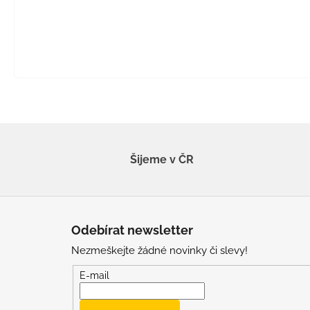
Šijeme v ČR
Z
á
Odebírat newsletter
p
Nezmeškejte žádné novinky či slevy!
a
t
E-mail
í