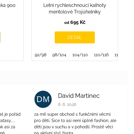
ska 900
Letní rychleschnoucí kalhoty
mentolové Trojúhelníky
695 Kč
od
DETAIL
92/98
98/104
104/110
110/116
116/122
David Martinec
DM
je 4 z 5 hvězdiček.
Hodnocení obchodu je 5 z 5 hvězdiček.
8. 6. 2026
el je pořád
za mě super obchod s funkčními věcmi
aťasy.....
pro děti. Sice to asi není úplně fashion, ale
ak asi za
děti jsou v suchu a v pohodlí. Prostě věci
jné
na aktivní styl života.