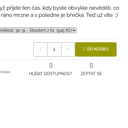
yž přijde ten čas, kdy byste obvykle nevěděli, co
ž ráno mrzne a v poledne je břečka. Teď už víte. ;)
DO KOŠÍKU
Unisex
HLÍDAT DOSTUPNOST
ZEPTAT SE