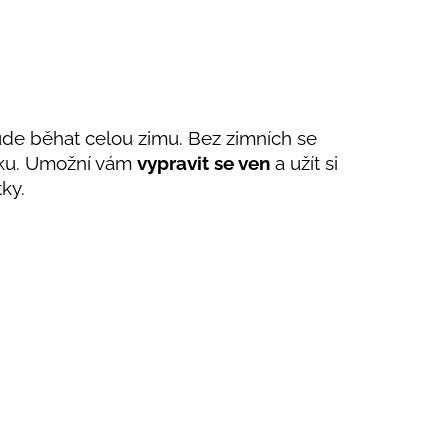
ude běhat celou zimu. Bez zimních se
níku. Umožní vám
vypravit se ven
a užít si
tky.