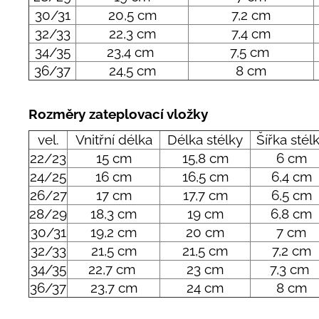
30/31
20,5 cm
7,2 cm
32/33
22,3 cm
7,4 cm
34/35
23,4 cm
7,5 cm
36/37
24,5 cm
8 cm
Rozměry zateplovací vložky
vel.
Vnitřní délka
Délka stélky
Šířka stél
22/23
15 cm
15,8 cm
6 cm
24/25
16 cm
16,5 cm
6,4 cm
26/27
17 cm
17,7 cm
6,5 cm
28/29
18,3 cm
19 cm
6,8 cm
30/31
19,2 cm
20 cm
7 cm
32/33
21,5 cm
21,5 cm
7,2 cm
34/35
22,7 cm
23 cm
7,3 cm
36/37
23,7 cm
24 cm
8 cm