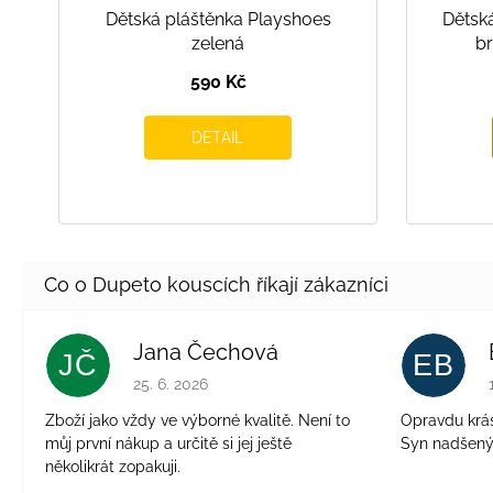
Dětská pláštěnka Playshoes
Dětsk
zelená
b
590 Kč
DETAIL
Jana Čechová
JČ
EB
Hodnocení obchodu je 5 z 5 hvězdiček.
25. 6. 2026
Zboží jako vždy ve výborné kvalitě. Není to
Opravdu krásn
můj první nákup a určitě si jej ještě
Syn nadšen
několikrát zopakuji.