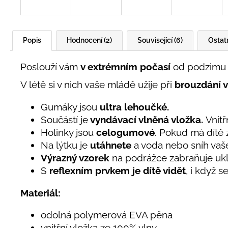
Popis
Hodnocení (2)
Související (6)
Ostat
Poslouží vám
v extrémním počasí
od podzimu d
V létě si v nich vaše mládě užije při
brouzdání 
Gumáky jsou
ultra lehoučké.
Součástí je
vyndávací vlněná vložka.
Vnit
Holinky jsou
celogumové
. Pokud má dítě 
Na lýtku je
utáhnete
a voda nebo sníh vaš
Výrazný vzorek
na podrážce zabraňuje ukl
S
reflexním prvkem
je dítě vidět
, i když 
Materiál:
odolná polymerová EVA pěna
vnitřní vložka ze 100% vlny