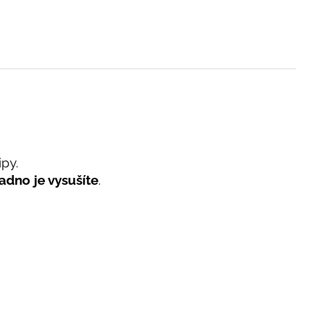
ipy.
adno je vysušíte
.