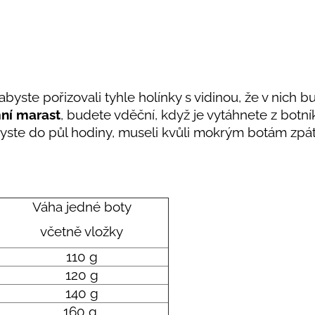
ste pořizovali tyhle holínky s vidinou, že v nich b
mní marast
, budete vděční, když je vytáhnete z bot
dy byste do půl hodiny, museli kvůli mokrým botám zpá
Váha jedné boty
včetně vložky
110 g
120 g
140 g
160 g