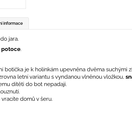
ní informace
o jara.
v potoce
.
řní botička je k holínkám upevněna dvěma suchými z
zrovna letní variantu s vyndanou vlněnou vložkou,
sn
emu dítěti do bot nepadají.
ouznutí.
se vracíte domů v šeru.