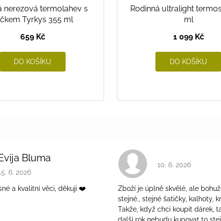
á nerezová termolahev s
Rodinná ultralight termo
rčkem Tyrkys 355 ml
ml
659 Kč
1 099 Kč
DO KOŠÍKU
DO KOŠÍKU
Evija Bluma
Hodnocení obchodu 
10. 6. 2026
Hodnocení obchodu je 5 z 5 hvězdiček.
15. 6. 2026
é a kvalitní věci, děkuji ❤️
Zboží je úplně skvělé, ale bohuž
ý
stejné., stejné šatičky, kalhoty, kr
Takže, když chci koupit dárek, t
další rok nebudu kupovat to ste