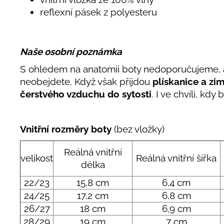
reflexní pásek z polyesteru
Naše osobní poznámka
S ohledem na anatomii boty nedoporučujeme, aby
neobejdete. Když však přijdou
plískanice a zi
čerstvého vzduchu do sytosti
. I ve chvíli, k
Vnitřní rozměry boty
(bez vložky)
Reálná vnitřní
velikost
Reálná vnitřní šířka
délka
22/23
15,8 cm
6,4 cm
24/25
17,2 cm
6,8 cm
26/27
18 cm
6,9 cm
28/29
19 cm
7 cm