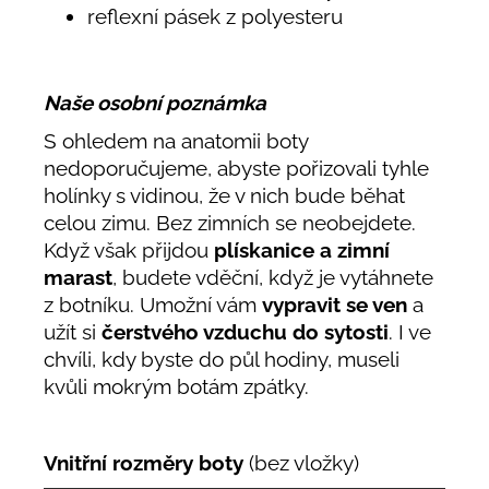
reflexní pásek z polyesteru
Naše osobní poznámka
S ohledem na anatomii boty
nedoporučujeme, abyste pořizovali tyhle
holínky s vidinou, že v nich bude běhat
celou zimu. Bez zimních se neobejdete.
Když však přijdou
plískanice a zimní
marast
, budete vděční, když je vytáhnete
z botníku. Umožní vám
vypravit se ven
a
užít si
čerstvého vzduchu do sytosti
. I ve
chvíli, kdy byste do půl hodiny, museli
kvůli mokrým botám zpátky.
Vnitřní rozměry boty
(bez vložky)