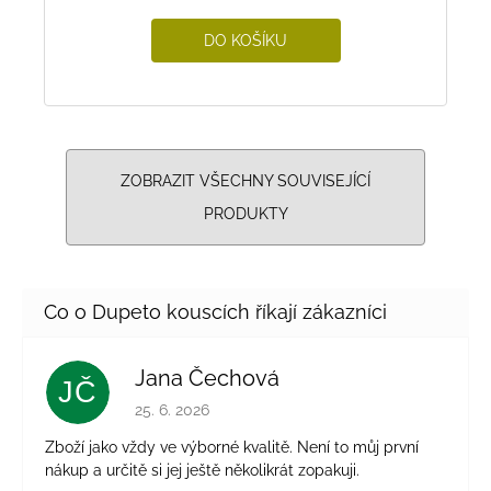
DO KOŠÍKU
ZOBRAZIT VŠECHNY SOUVISEJÍCÍ
PRODUKTY
Jana Čechová
JČ
Hodnocení obchodu je 5 z 5 hvězdiček.
25. 6. 2026
Zboží jako vždy ve výborné kvalitě. Není to můj první
nákup a určitě si jej ještě několikrát zopakuji.