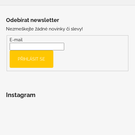
Z
á
Odebírat newsletter
p
Nezmeškejte žádné novinky či slevy!
a
t
E-mail
í
PŘIHLÁSIT SE
Instagram