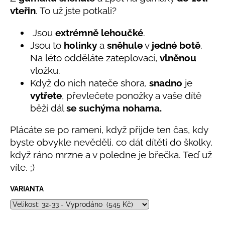
č
produktu
vteřin
. To už jste potkali?
u
je
j
5,0
Jsou
extrémně lehoučké
.
e
z
Jsou to
holinky
a
sněhule
v
jedné botě
.
5
m
hvězdiček.
e
Na léto odděláte zateplovací,
vlněnou
vložku.
Když do nich nateče shora,
snadno
je
LETNÍ
vytřete
, převlečete ponožky a vaše dítě
KLOBOUČEK
S
běží dál
se suchýma nohama.
OUŠKY
UV
30
Plácáte se po rameni, když přijde ten čas, kdy
BÍLÝ
byste obvykle nevěděli, co dát dítěti do školky,
395
když ráno mrzne a v poledne je břečka. Teď už
Kč
víte. ;)
VARIANTA