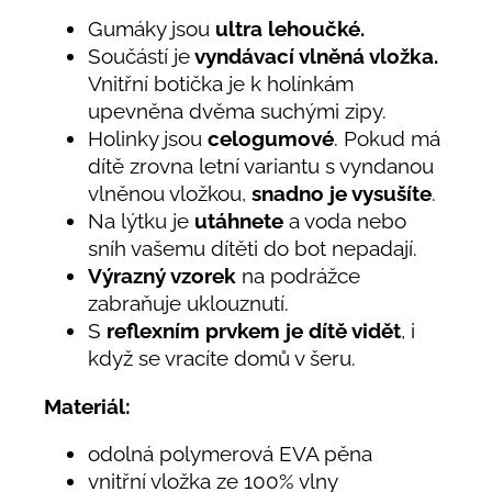
Gumáky jsou
ultra lehoučké.
Součástí je
vyndávací vlněná vložka.
Vnitřní botička je k holínkám
upevněna dvěma suchými zipy.
Holinky jsou
celogumové
. Pokud má
dítě zrovna letní variantu s vyndanou
vlněnou vložkou,
snadno je vysušíte
.
Na lýtku je
utáhnete
a voda nebo
sníh vašemu dítěti do bot nepadají.
Výrazný vzorek
na podrážce
zabraňuje uklouznutí.
S
reflexním prvkem
je dítě vidět
, i
když se vracíte domů v šeru.
Materiál:
odolná polymerová EVA pěna
vnitřní vložka ze 100% vlny