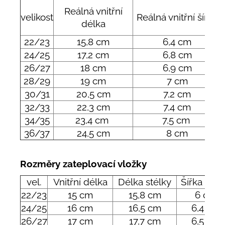
Reálná vnitřní
velikost
Reálná vnitřní šířka
délka
22/23
15,8 cm
6,4 cm
24/25
17,2 cm
6,8 cm
26/27
18 cm
6,9 cm
28/29
19 cm
7 cm
30/31
20,5 cm
7,2 cm
32/33
22,3 cm
7,4 cm
34/35
23,4 cm
7,5 cm
36/37
24,5 cm
8 cm
Rozměry zateplovací vložky
vel.
Vnitřní délka
Délka stélky
Šířka stél
22/23
15 cm
15,8 cm
6 cm
24/25
16 cm
16,5 cm
6,4 cm
26/27
17 cm
17,7 cm
6,5 cm