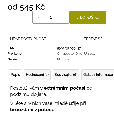
od
545 Kč
Měrná
DO KOŠÍKU
cena:
HLÍDAT DOSTUPNOST
ZEPTAT SE
EAN
:
5901232055637
Pro koho
:
Chlapecké
,
Dívčí
,
Unisex
Barva
:
Mintová
Popis
Hodnocení (2)
Související (6)
Ostatní informace
Poslouží vám
v extrémním počasí
od
podzimu do jara.
V létě si v nich vaše mládě užije při
brouzdání v potoce
.