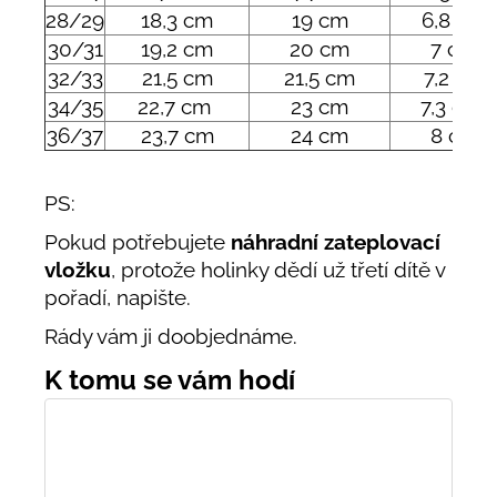
28/29
18,3 cm
19 cm
6,8 cm
30/31
19,2 cm
20 cm
7 cm
32/33
21,5 cm
21,5 cm
7,2 cm
34/35
22,7 cm
23 cm
7,3 cm
36/37
23,7 cm
24 cm
8 cm
PS:
Pokud potřebujete
náhradní zateplovací
vložku
, protože holinky dědí už třetí dítě v
pořadí, napište.
Rády vám ji doobjednáme.