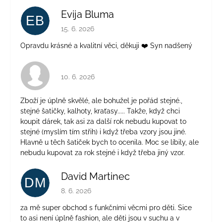
Evija Bluma
EB
Hodnocení obchodu je 5 z 5 hvězdiček.
15. 6. 2026
Opravdu krásné a kvalitní věci, děkuji ❤️ Syn nadšený
Hodnocení obchodu je 4 z 5 hvězdiček.
10. 6. 2026
Zboží je úplně skvělé, ale bohužel je pořád stejné.,
stejné šatičky, kalhoty, kraťasy..... Takže, když chci
koupit dárek, tak asi za další rok nebudu kupovat to
stejné (myslím tím střih) i když třeba vzory jsou jiné.
Hlavně u těch šatiček bych to ocenila. Moc se líbily, ale
nebudu kupovat za rok stejné i když třeba jiný vzor.
David Martinec
DM
Hodnocení obchodu je 5 z 5 hvězdiček.
8. 6. 2026
za mě super obchod s funkčními věcmi pro děti. Sice
to asi není úplně fashion, ale děti jsou v suchu a v