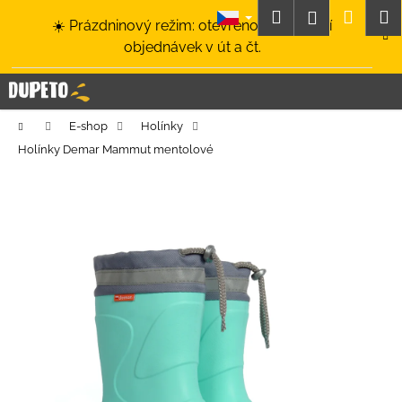
K
Přejít
Hledat
Nákup
M
Přihlášení
☀️ Prázdninový režim: otevřeno a odesílání
na
o
obsah
Zpět
Zpět
objednávek v út a čt.
košík
š
í
C
k
o
Domů
E-shop
Holínky
p
Holínky Demar Mammut mentolové
o
t
ř
e
b
u
j
e
t
e
n