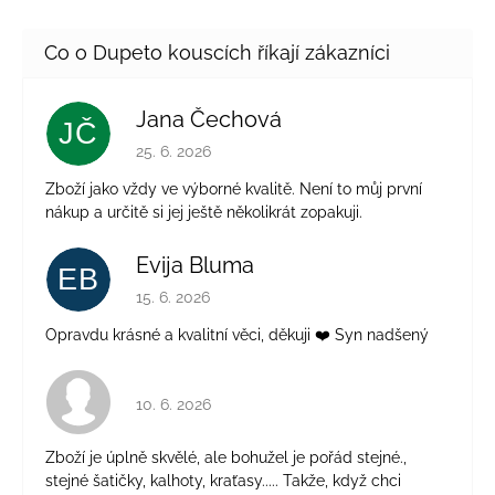
Jana Čechová
JČ
Hodnocení obchodu je 5 z 5 hvězdiček.
25. 6. 2026
Zboží jako vždy ve výborné kvalitě. Není to můj první
nákup a určitě si jej ještě několikrát zopakuji.
Evija Bluma
EB
Hodnocení obchodu je 5 z 5 hvězdiček.
15. 6. 2026
Opravdu krásné a kvalitní věci, děkuji ❤️ Syn nadšený
Hodnocení obchodu je 4 z 5 hvězdiček.
10. 6. 2026
Zboží je úplně skvělé, ale bohužel je pořád stejné.,
stejné šatičky, kalhoty, kraťasy..... Takže, když chci