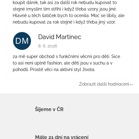
koupit dárek, tak asi za další rok nebudu kupovat to
stejné (myslím tím střih) i když třeba vzory jsou jiné.
Hlavně u těch šatiček bych to ocenila. Moc se líbily, ale
nebudu kupovat za rok stejné i když třeba jiný vzor.
David Martinec
DM
Hodnocení obchodu je 5 z 5 hvězdiček.
8. 6. 2026
za mě super obchod s funkčními věcmi pro děti. Sice
to asi není úplně fashion, ale děti jsou v suchu a v
pohodlí. Prostě věci na aktivní styl života.
Zobrazit další hodnocení
Šijeme v ČR
Máte 21 dní na vrácení