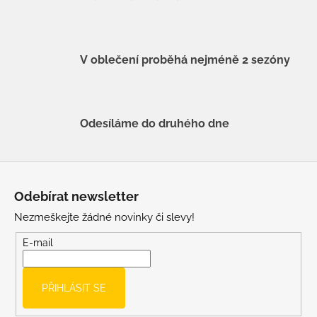
V oblečení proběhá nejméně 2 sezóny
Odesíláme do druhého dne
Z
á
Odebírat newsletter
p
Nezmeškejte žádné novinky či slevy!
a
t
E-mail
í
PŘIHLÁSIT SE