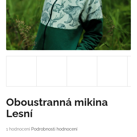
a
j
í
t
?
HLEDAT
D
Oboustranná mikina
o
p
Lesní
o
r
Průměrné
1 hodnocení
Podrobnosti hodnocení
u
hodnocení