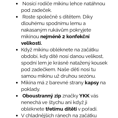
Nosící rodiče mikinu lehce natáhnou
pod zadeček.
Roste společně s dítětem. Díky
dlouhému spodnímu lemu a
nakasaným rukávům pokryjete
mikinou
nejméně 2
konfekční
velikosti.
Když mikinu obléknete na začátku
období, kdy dítě nosí danou velikost,
spodní lem je krásně natažený kousek
pod zadečkem. Naše děti nosí tu
samou mikinu už druhou sezónu.
Mikina má z barevné strany
kapsy
na
poklady.
Oboustranný zip
značky
YKK
vás
nenechá ve štychu ani když ji
obléknete
třetímu dítěti
v pořadí.
V chladnějších ránech na začátku