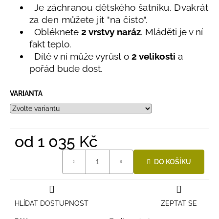
č
produktu
Je záchranou dětského šatníku. Dvakrát
u
je
za den můžete jít "na čisto".
j
5,0
Obléknete
2 vrstvy naráz
. Mláděti je v ní
e
z
fakt teplo.
5
m
hvězdiček.
e
Dítě v ní může vyrůst o
2 velikosti
a
pořád bude dost.
LETNÍ
RYCHLESCHNOUCÍ
VARIANTA
KALHOTY
TYRKYSOVÉ
KORÁLKY
695
od
1 035 Kč
Kč
Měrná
DO KOŠÍKU
cena:
HLÍDAT DOSTUPNOST
ZEPTAT SE