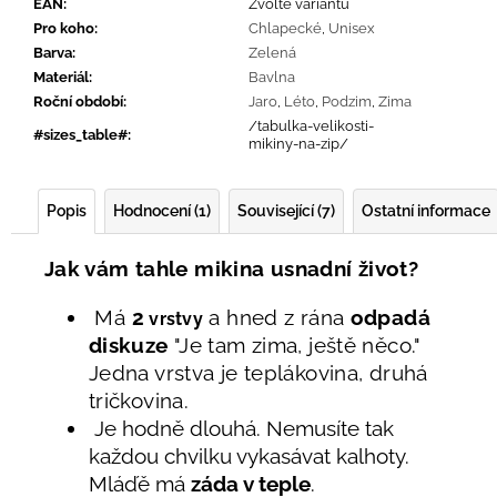
EAN
:
Zvolte variantu
Pro koho
:
Chlapecké
,
Unisex
Barva
:
Zelená
Materiál
:
Bavlna
Roční období
:
Jaro
,
Léto
,
Podzim
,
Zima
/tabulka-velikosti-
#sizes_table#
:
mikiny-na-zip/
Popis
Hodnocení (1)
Související (7)
Ostatní informace
Jak vám tahle mikina usnadní život?
Má
2
a hned z rána
odpadá
vrstvy
diskuze
"Je tam zima, ještě něco."
Jedna vrstva je teplákovina, druhá
tričkovina.
Je hodně dlouhá. Nemusíte tak
každou chvilku vykasávat kalhoty.
Mláďě má
záda v teple
.