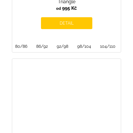
Triangle
995 Kč
od
DETAIL
80/86
86/92
92/98
98/104
104/110
110/