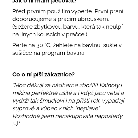
Jak o ni mám pečovat?
Před prvním použitím vyperte. První praní
doporučujeme s pracím ubrouskem.
(Sežere zbytkovou barvu, která tak neulpí
na jiných kouscích v pračce.)
Perte na 30 °C, žehlete na bavlnu, sušte v
sušičce na program bavlna.
Co o ní píší zákaznice?
"Moc děkuji za nádherné zboží!!! Kalhoty i
mikina perfektně ušité a i když jsou větší a
vydrží tak šmudlovi i na příští rok, vypadají
suprově a vůbec v nich "neplave".
Rozhodně jsem nenakupovala naposledy
;-)"