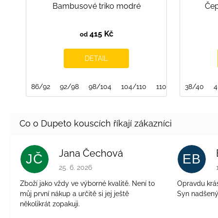
Bambusové triko modré
Čep
415 Kč
od
DETAIL
86/92
92/98
98/104
104/110
110/116
38/40
116/122
4
Jana Čechová
JČ
EB
Hodnocení obchodu je 5 z 5 hvězdiček.
25. 6. 2026
Zboží jako vždy ve výborné kvalitě. Není to
Opravdu krásn
můj první nákup a určitě si jej ještě
Syn nadšen
několikrát zopakuji.