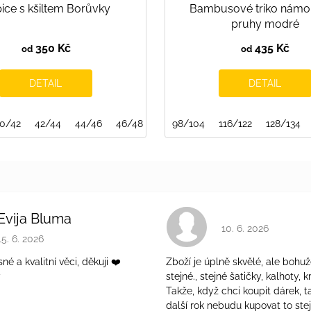
ice s kšiltem Borůvky
Bambusové triko námo
pruhy modré
350 Kč
435 Kč
od
od
DETAIL
DETAIL
0/42
122/128
42/44
134/140
44/46
146/152
46/48
152/158
48/50
98/104
50/52
116/122
52/54
128/134
54/56
Evija Bluma
Hodnocení obchodu 
10. 6. 2026
Hodnocení obchodu je 5 z 5 hvězdiček.
15. 6. 2026
é a kvalitní věci, děkuji ❤️
Zboží je úplně skvělé, ale bohuž
ý
stejné., stejné šatičky, kalhoty, kr
Takže, když chci koupit dárek, t
další rok nebudu kupovat to ste