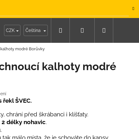
.
Hledat
Přihlášení
Nákupní
y
Moje objednávka
CZK
Čeština
í kalhoty modré Borůvky
košík
schnoucí kalhoty modré
ení
s řekl ŠVEC.
, chrání před škrábanci i klíšťaty.
2 délky nohavic
.
u.
IKO NÁMOŘNICKÉ
tak málo místa, že je schováte do kapsy.