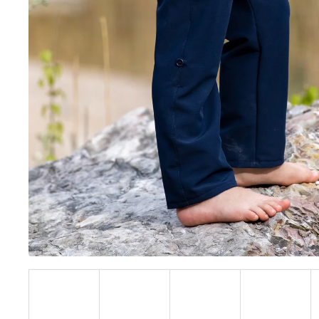
BÍLÝ
395 Kč