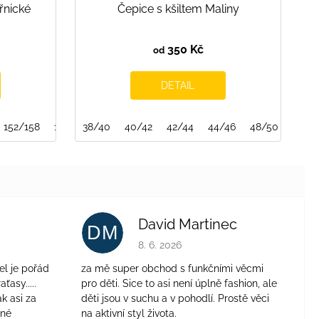
řnické
Čepice s kšiltem Maliny
350 Kč
od
DETAIL
152/158
158/164
38/40
40/42
42/44
44/46
48/50
50/5
David Martinec
DM
je 4 z 5 hvězdiček.
Hodnocení obchodu je 5 z 5 hvězdiček.
8. 6. 2026
el je pořád
za mě super obchod s funkčními věcmi
aťasy.....
pro děti. Sice to asi není úplně fashion, ale
ak asi za
děti jsou v suchu a v pohodlí. Prostě věci
jné
na aktivní styl života.