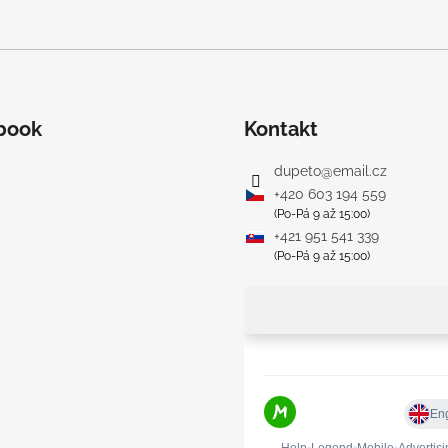
book
Kontakt
dupeto
@
email.cz
+420 603 194 559
(Po-Pá 9 až 15:00)
+421 951 541 339
(Po-Pá 9 až 15:00)