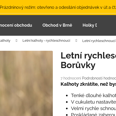
 Prázdninový režim: otevřeno a odesílání objednávek v út a čt
nocení obchodu
Obchod v Brně
Holky Dupeťačk
Co potřebujete najít?
kalhoty
Letní kalhoty - rychleschnoucí
Letní rychleschnouc
HLEDAT
Letní rychle
Borůvky
Doporučujeme
Průměrné
7 hodnocení
Podrobnosti hodnoc
hodnocení
Kalhoty zkrátíte, než by
produktu
je
Tenké dlouhé kalhoty
5,0
V cukuletu nastavíte
z
Velmi rychle schno
5
LETNÍ ČEPICE UV 30 SVĚTLE MODRÁ
BAMBUSOVÉ TR
hvězdiček.
Poskládané zaberou 