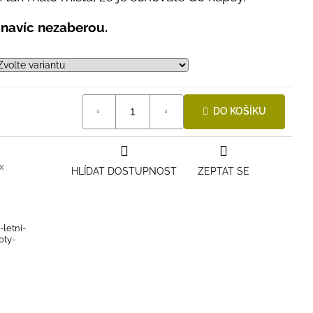
 navíc nezaberou.
DO KOŠÍKU
x
HLÍDAT DOSTUPNOST
ZEPTAT SE
-letni-
oty-