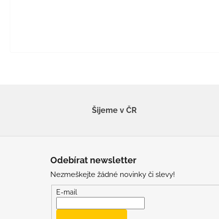
Šijeme v ČR
Z
á
Odebírat newsletter
p
Nezmeškejte žádné novinky či slevy!
a
t
E-mail
í