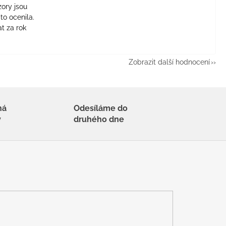
zory jsou
to ocenila.
t za rok
Zobrazit další hodnocení
há
Odesíláme do
y
druhého dne