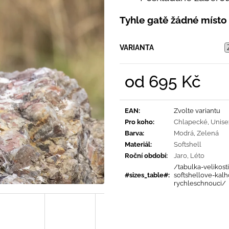
PRUHY MODRÉ
395 Kč
435 Kč
Tyhle gatě žádné místo
VARIANTA
od
695 Kč
Měrná
cena:
EAN
:
Zvolte variantu
Pro koho
:
Chlapecké
,
Unise
Barva
:
Modrá
,
Zelená
Materiál
:
Softshell
Roční období
:
Jaro
,
Léto
/tabulka-velikosti
#sizes_table#
:
softshellove-kalh
rychleschnouci/