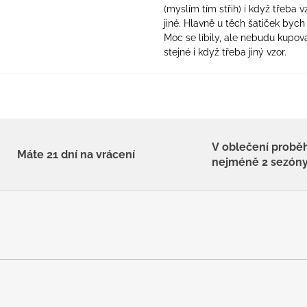
(myslím tím střih) i když třeba v
jiné. Hlavně u těch šatiček bych 
Moc se líbily, ale nebudu kupova
stejné i když třeba jiný vzor.
V oblečení probě
Máte 21 dní na vrácení
nejméně 2 sezón