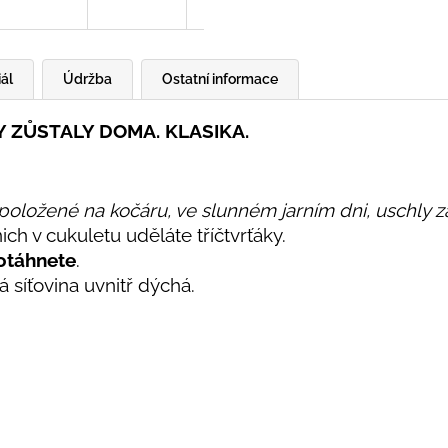
ál
Údržba
Ostatní informace
 ZŮSTALY DOMA. KLASIKA.
položené na kočáru, ve slunném jarním dni, uschly z
nich v cukuletu uděláte tříčtvrťáky.
otáhnete
.
 síťovina uvnitř dýchá.