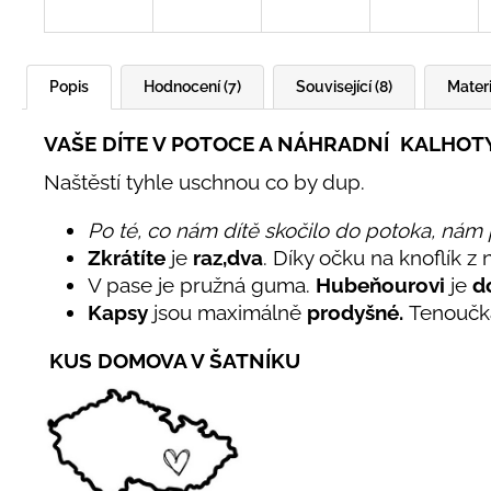
Popis
Hodnocení (7)
Související (8)
Materi
VAŠE DÍTE V POTOCE A NÁHRADNÍ KALHOTY
Naštěstí tyhle uschnou co by dup.
Po té, co nám dítě skočilo do potoka, nám 
Zkrátíte
je
raz,dva
. Díky očku na knoflík z 
V pase je pružná guma.
Hubeňourovi
je
d
Kapsy
jsou maximálně
prodyšné.
Tenoučká
KUS DOMOVA V ŠATNÍKU