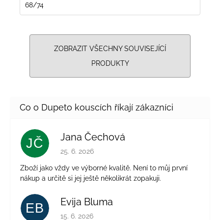
68/74
ZOBRAZIT VŠECHNY SOUVISEJÍCÍ
PRODUKTY
Jana Čechová
JČ
Hodnocení obchodu je 5 z 5 hvězdiček.
25. 6. 2026
Zboží jako vždy ve výborné kvalitě. Není to můj první
nákup a určitě si jej ještě několikrát zopakuji.
Evija Bluma
EB
Hodnocení obchodu je 5 z 5 hvězdiček.
15. 6. 2026