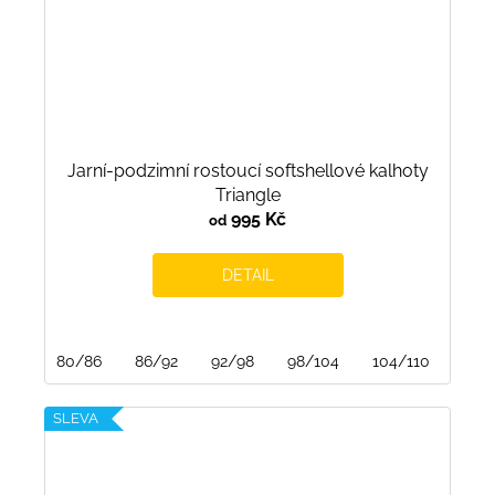
Jarní-podzimní rostoucí softshellové kalhoty
Triangle
995 Kč
od
DETAIL
80/86
86/92
92/98
98/104
104/110
110/
SLEVA