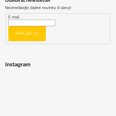
Odebírat newsletter
p
Nezmeškejte žádné novinky či slevy!
a
t
E-mail
í
PŘIHLÁSIT SE
Instagram