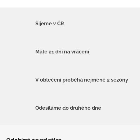
Šijeme v ČR
Máte 21 dní na vrácení
V oblečení proběhá nejméně 2 sezóny
Odesíláme do druhého dne
Z
á