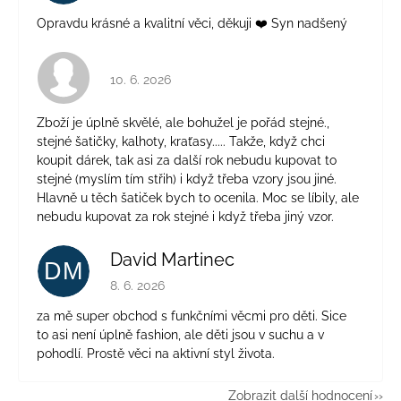
Opravdu krásné a kvalitní věci, děkuji ❤️ Syn nadšený
Hodnocení obchodu je 4 z 5 hvězdiček.
10. 6. 2026
Zboží je úplně skvělé, ale bohužel je pořád stejné.,
stejné šatičky, kalhoty, kraťasy..... Takže, když chci
koupit dárek, tak asi za další rok nebudu kupovat to
stejné (myslím tím střih) i když třeba vzory jsou jiné.
Hlavně u těch šatiček bych to ocenila. Moc se líbily, ale
nebudu kupovat za rok stejné i když třeba jiný vzor.
David Martinec
DM
Hodnocení obchodu je 5 z 5 hvězdiček.
8. 6. 2026
za mě super obchod s funkčními věcmi pro děti. Sice
to asi není úplně fashion, ale děti jsou v suchu a v
pohodlí. Prostě věci na aktivní styl života.
Zobrazit další hodnocení