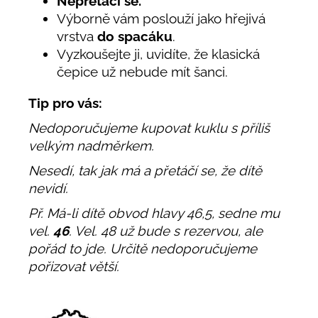
Nepřetáčí se.
Výborně vám poslouží jako hřejivá
vrstva
do spacáku
.
Vyzkoušejte ji, uvidíte, že klasická
čepice už nebude mít šanci.
Tip pro vás:
Nedoporučujeme kupovat kuklu s příliš
velkým nadměrkem.
Nesedí, tak jak má a přetáčí se, že dítě
nevidí.
Př. Má-li dítě obvod hlavy 46,5, sedne mu
vel.
46
. Vel. 48 už bude s rezervou, ale
pořád to jde. Určitě nedoporučujeme
pořizovat větší.