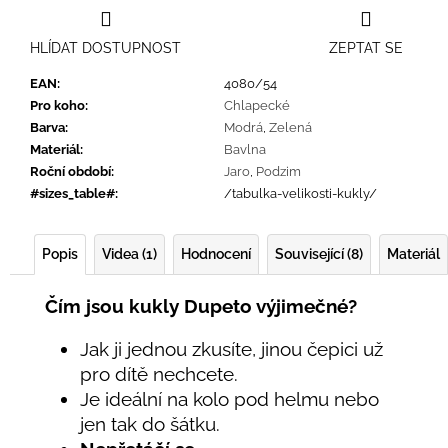
HLÍDAT DOSTUPNOST
ZEPTAT SE
EAN
:
4080/54
Pro koho
:
Chlapecké
Barva
:
Modrá
,
Zelená
Materiál
:
Bavlna
Roční období
:
Jaro
,
Podzim
#sizes_table#
:
/tabulka-velikosti-kukly/
Popis
Videa (1)
Hodnocení
Související (8)
Materiál
Čím jsou kukly Dupeto výjimečné?
Jak ji jednou zkusíte, jinou čepici už
pro dítě nechcete.
Je ideální na kolo pod helmu nebo
jen tak do šátku.