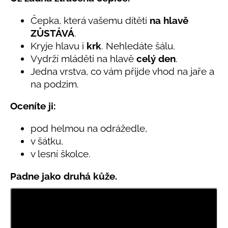
č
produktu
u
je
Čepka, která vašemu dítěti
na hlavě
j
0,0
ZŮSTÁVÁ
.
e
z
Kryje hlavu i
krk
. Nehledáte šálu.
5
m
hvězdiček.
e
Vydrží mláděti na hlavě
celý den
.
Jedna vrstva, co vám přijde vhod na jaře a
na podzim.
BAMBUSOVÉ
TRIKO
NÁMOŘNICKÉ
Oceníte ji:
PRUHY
MODRÉ
pod helmou na odrážedle,
435
v šátku,
Kč
v lesní školce.
Padne jako druhá kůže.