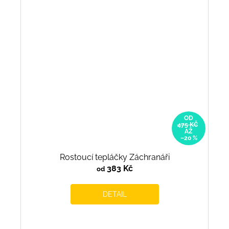
OD
475 KČ
AŽ
–20 %
Rostoucí tepláčky Záchranáři
383 Kč
od
DETAIL