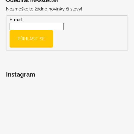
Odebírat newsletter
p
Nezmeškejte žádné novinky či slevy!
a
t
E-mail
í
PŘIHLÁSIT SE
Instagram