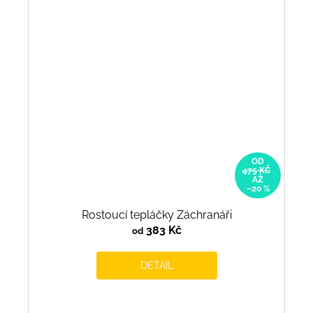
OD
475 KČ
AŽ
–20 %
Rostoucí tepláčky Záchranáři
383 Kč
od
DETAIL