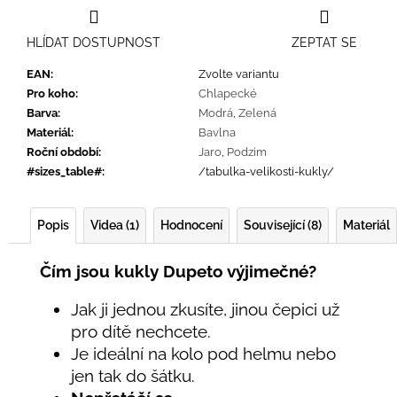
HLÍDAT DOSTUPNOST
ZEPTAT SE
EAN
:
Zvolte variantu
Pro koho
:
Chlapecké
Barva
:
Modrá
,
Zelená
Materiál
:
Bavlna
Roční období
:
Jaro
,
Podzim
#sizes_table#
:
/tabulka-velikosti-kukly/
Popis
Videa (1)
Hodnocení
Související (8)
Materiál
Čím jsou kukly Dupeto výjimečné?
Jak ji jednou zkusíte, jinou čepici už
pro dítě nechcete.
Je ideální na kolo pod helmu nebo
jen tak do šátku.