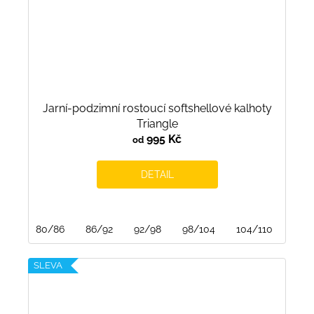
Jarní-podzimní rostoucí softshellové kalhoty
Triangle
995 Kč
od
DETAIL
80/86
86/92
92/98
98/104
104/110
110/
SLEVA