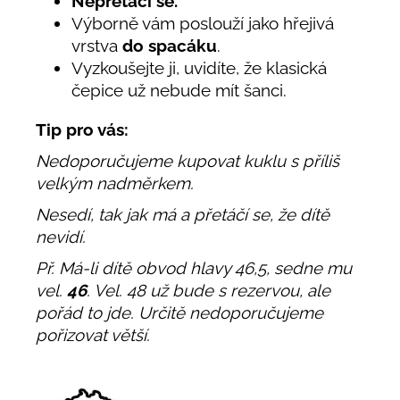
Nepřetáčí se.
Výborně vám poslouží jako hřejivá
vrstva
do spacáku
.
Vyzkoušejte ji, uvidíte, že klasická
čepice už nebude mít šanci.
Tip pro vás:
Nedoporučujeme kupovat kuklu s příliš
velkým nadměrkem.
Nesedí, tak jak má a přetáčí se, že dítě
nevidí.
Př. Má-li dítě obvod hlavy 46,5, sedne mu
vel.
46
. Vel. 48 už bude s rezervou, ale
pořád to jde. Určitě nedoporučujeme
pořizovat větší.