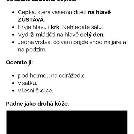
č
produktu
u
je
Čepka, která vašemu dítěti
na hlavě
j
0,0
ZŮSTÁVÁ
.
e
z
Kryje hlavu i
krk
. Nehledáte šálu.
5
m
hvězdiček.
e
Vydrží mláděti na hlavě
celý den
.
Jedna vrstva, co vám přijde vhod na jaře a
na podzim.
LETNÍ
RYCHLESCHNOUCÍ
KALHOTY
Oceníte ji:
TYRKYSOVÉ
KORÁLKY
pod helmou na odrážedle,
695
v šátku,
Kč
v lesní školce.
Padne jako druhá kůže.