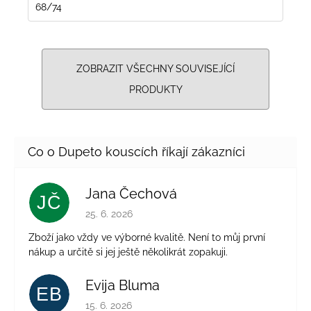
68/74
ZOBRAZIT VŠECHNY SOUVISEJÍCÍ
PRODUKTY
Jana Čechová
JČ
Hodnocení obchodu je 5 z 5 hvězdiček.
25. 6. 2026
Zboží jako vždy ve výborné kvalitě. Není to můj první
nákup a určitě si jej ještě několikrát zopakuji.
Evija Bluma
EB
Hodnocení obchodu je 5 z 5 hvězdiček.
15. 6. 2026