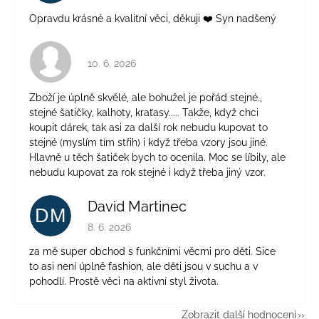
Opravdu krásné a kvalitní věci, děkuji ❤️ Syn nadšený
Hodnocení obchodu je 4 z 5 hvězdiček.
10. 6. 2026
Zboží je úplně skvělé, ale bohužel je pořád stejné.,
stejné šatičky, kalhoty, kraťasy..... Takže, když chci
koupit dárek, tak asi za další rok nebudu kupovat to
stejné (myslím tím střih) i když třeba vzory jsou jiné.
Hlavně u těch šatiček bych to ocenila. Moc se líbily, ale
nebudu kupovat za rok stejné i když třeba jiný vzor.
David Martinec
DM
Hodnocení obchodu je 5 z 5 hvězdiček.
8. 6. 2026
za mě super obchod s funkčními věcmi pro děti. Sice
to asi není úplně fashion, ale děti jsou v suchu a v
pohodlí. Prostě věci na aktivní styl života.
Zobrazit další hodnocení