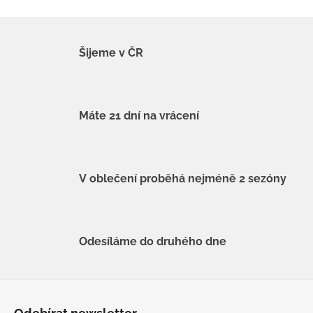
Šijeme v ČR
Máte 21 dní na vrácení
V oblečení proběhá nejméně 2 sezóny
Odesíláme do druhého dne
Z
á