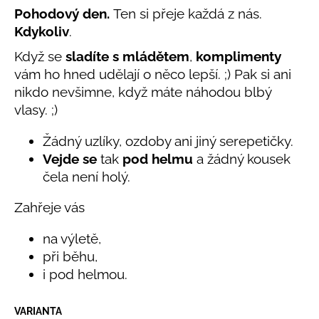
č
0,0
Pohodový den.
Ten si přeje každá z nás.
u
z
Kdykoliv
.
j
5
e
hvězdiček.
Když se
sladíte s mládětem
,
komplimenty
m
vám ho hned udělají o něco lepší. ;) Pak si ani
e
nikdo nevšimne, když máte náhodou blbý
vlasy. ;)
LETNÍ
RYCHLESCHNOUCÍ
Žádný uzlíky, ozdoby ani jiný serepetičky.
KALHOTY
Vejde se
tak
pod helmu
a žádný kousek
TYRKYSOVÉ
KORÁLKY
čela není holý.
695
Kč
Zahřeje vás
na výletě,
při běhu,
i pod helmou.
VARIANTA