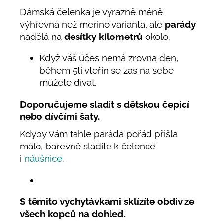
Dámská čelenka je výrazně méně
výhřevná než merino varianta, ale
parády
nadělá na
desítky kilometrů
okolo.
Když váš účes nemá zrovna den,
během 5ti vteřin se zas na sebe
můžete dívat.
Doporučujeme sladit s dětskou čepicí
nebo dívčími šaty.
Kdyby Vám tahle paráda pořád přišla
málo, barevně sladíte k čelence
i
náušnice.
S těmito vychytávkami s
klízíte obdiv ze
všech kopců na dohled.