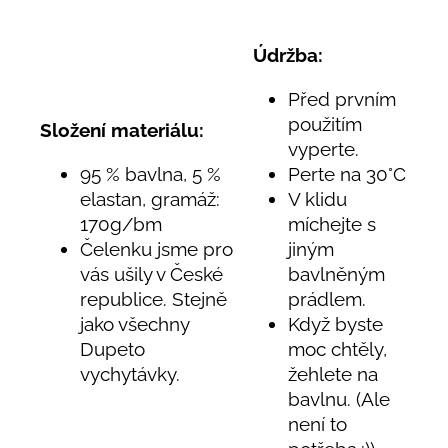
Údržba:
Před prvním
použitím
Složení materiálu:
vyperte.
95 % bavlna, 5 %
Perte na 30°C
elastan, gramáž:
V klidu
170g/bm
míchejte s
Čelenku jsme pro
jiným
vás ušily v České
bavlněným
republice. Stejně
prádlem.
jako všechny
Když byste
Dupeto
moc chtěly,
vychytávky.
žehlete na
bavlnu. (Ale
není to