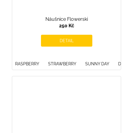
Náušnice Flowerski
250 Kč
DETAIL
RASPBERRY
STRAWBERRY
SUNNY DAY
DEEP 