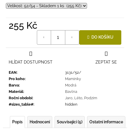
255 Kč
Měrná
DO KOŠÍKU
cena:
HLÍDAT DOSTUPNOST
ZEPTAT SE
EAN
:
3131/52/
Pro koho
:
Maminky
Barva
:
Modrá
Materiál
:
Bavlna
Roční období
:
Jaro
,
Léto
,
Podzim
#sizes_table#
:
hidden
Popis
Hodnocení
Související (5)
Ostatní informace