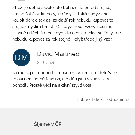
Zboží je úplně skvělé, ale bohužel je pořád stejné.,
stejné šatičky, kalhoty, kraťasy..... Takže, když chci
koupit dárek, tak asi za další rok nebudu kupovat to
stejné (myslím tím střih) i když třeba vzory jsou jiné.
Hlavně u těch šatiček bych to ocenila. Moc se líbily, ale
nebudu kupovat za rok stejné i když třeba jiný vzor.
David Martinec
DM
Hodnocení obchodu je 5 z 5 hvězdiček.
8. 6. 2026
za mě super obchod s funkčními věcmi pro děti. Sice
to asi není úplně fashion, ale děti jsou v suchu a v
pohodlí. Prostě věci na aktivní styl života.
Zobrazit další hodnocení
Šijeme v ČR