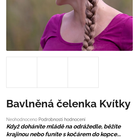
a
j
í
t
?
HLEDAT
D
Bavlněná čelenka Kvítky
o
p
o
Průměrné
Neohodnoceno
Podrobnosti hodnocení
hodnocení
r
Když doháníte mládě na odrážedle, běžíte
produktu
u
krajinou nebo funíte s kočárem do kopce...
je