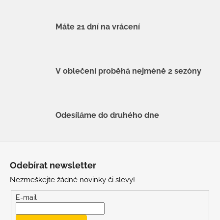
Máte 21 dní na vrácení
V oblečení proběhá nejméně 2 sezóny
Odesíláme do druhého dne
Z
á
Odebírat newsletter
p
Nezmeškejte žádné novinky či slevy!
a
t
E-mail
í