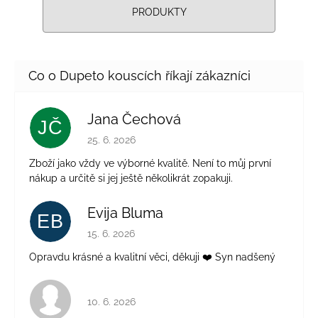
PRODUKTY
Jana Čechová
JČ
Hodnocení obchodu je 5 z 5 hvězdiček.
25. 6. 2026
Zboží jako vždy ve výborné kvalitě. Není to můj první
nákup a určitě si jej ještě několikrát zopakuji.
Evija Bluma
EB
Hodnocení obchodu je 5 z 5 hvězdiček.
15. 6. 2026
Opravdu krásné a kvalitní věci, děkuji ❤️ Syn nadšený
Hodnocení obchodu je 4 z 5 hvězdiček.
10. 6. 2026