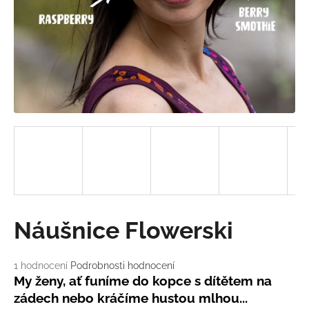
a
j
í
t
?
HLEDAT
D
Náušnice Flowerski
o
p
o
Průměrné
1 hodnocení
Podrobnosti hodnocení
hodnocení
r
My ženy, ať funíme do kopce s dítětem na
produktu
u
zádech nebo kráčíme hustou mlhou...
je