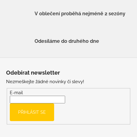
V oblečení proběhá nejméně 2 sezóny
Odesíláme do druhého dne
Z
á
Odebírat newsletter
p
Nezmeškejte žádné novinky či slevy!
a
t
E-mail
í
PŘIHLÁSIT SE