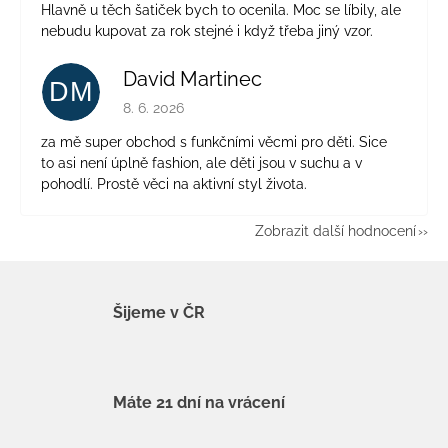
Hlavně u těch šatiček bych to ocenila. Moc se líbily, ale
nebudu kupovat za rok stejné i když třeba jiný vzor.
David Martinec
DM
Hodnocení obchodu je 5 z 5 hvězdiček.
8. 6. 2026
za mě super obchod s funkčními věcmi pro děti. Sice
to asi není úplně fashion, ale děti jsou v suchu a v
pohodlí. Prostě věci na aktivní styl života.
Zobrazit další hodnocení
Šijeme v ČR
Máte 21 dní na vrácení