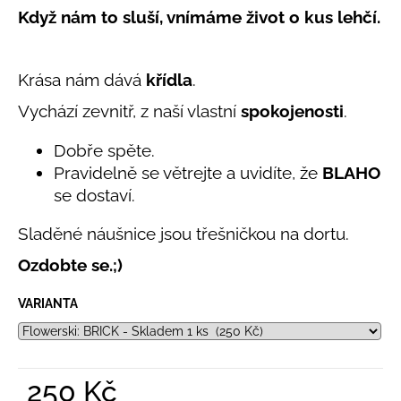
č
5,0
Když nám to sluší, vnímáme život o kus lehčí.
u
z
j
5
e
hvězdiček.
Krása nám dává
křídla
.
m
e
Vychází zevnitř, z naší vlastní
spokojenosti
.
Dobře spěte.
LETNÍ
ČEPICE
Pravidelně se větrejte a uvidíte, že
BLAHO
UV
se dostaví.
30
SVĚTLE
MODRÁ
Sladěné náušnice jsou třešničkou na dortu.
395
Ozdobte se.;)
Kč
VARIANTA
250 Kč