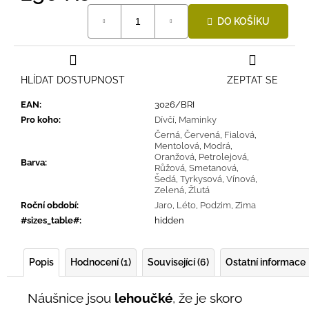
Měrná
DO KOŠÍKU
cena:
HLÍDAT DOSTUPNOST
ZEPTAT SE
EAN
:
3026/BRI
Pro koho
:
Dívčí
,
Maminky
Černá
,
Červená
,
Fialová
,
Mentolová
,
Modrá
,
Oranžová
,
Petrolejová
,
Barva
:
Růžová
,
Smetanová
,
Šedá
,
Tyrkysová
,
Vínová
,
Zelená
,
Žlutá
Roční období
:
Jaro
,
Léto
,
Podzim
,
Zima
#sizes_table#
:
hidden
Popis
Hodnocení (1)
Související (6)
Ostatní informace
Náušnice jsou
lehoučké
, že je skoro