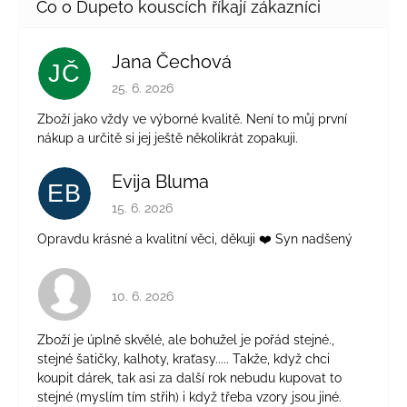
Jana Čechová
JČ
Hodnocení obchodu je 5 z 5 hvězdiček.
25. 6. 2026
Zboží jako vždy ve výborné kvalitě. Není to můj první
nákup a určitě si jej ještě několikrát zopakuji.
Evija Bluma
EB
Hodnocení obchodu je 5 z 5 hvězdiček.
15. 6. 2026
Opravdu krásné a kvalitní věci, děkuji ❤️ Syn nadšený
Hodnocení obchodu je 4 z 5 hvězdiček.
10. 6. 2026
Zboží je úplně skvělé, ale bohužel je pořád stejné.,
stejné šatičky, kalhoty, kraťasy..... Takže, když chci
koupit dárek, tak asi za další rok nebudu kupovat to
stejné (myslím tím střih) i když třeba vzory jsou jiné.