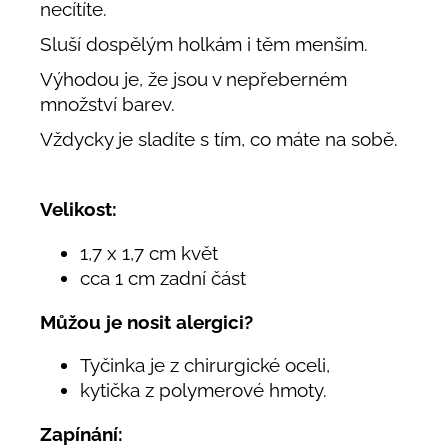
necítíte.
Sluší dospělým holkám i těm menším.
Výhodou je, že jsou v nepřeberném
množství barev.
Vždycky je sladíte s tím, co máte na sobě.
Velikost:
1,7 x 1,7 cm květ
cca 1 cm zadní část
Můžou je nosit alergici?
Tyčinka je z chirurgické oceli,
kytička z polymerové hmoty.
Zapínání: