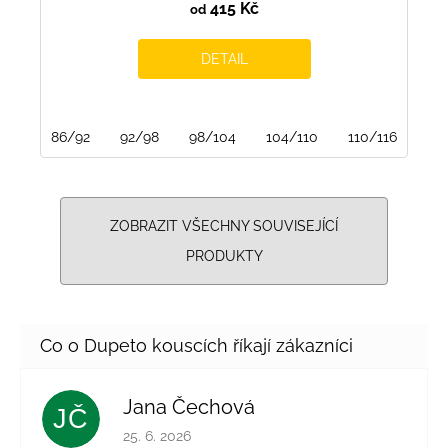
415 Kč
od
DETAIL
86/92
92/98
98/104
104/110
110/116
116
ZOBRAZIT VŠECHNY SOUVISEJÍCÍ
PRODUKTY
Jana Čechová
JČ
Hodnocení obchodu je 5 z 5 hvězdiček.
25. 6. 2026