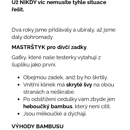
Už NIKDY víc nemusíte tyhle situace
řešit.
Dva roky jsme přidávaly a ubíraly, až jsme
daly dohromady
MASTRŠTYK pro dívčí zadky
.
Gaťky, které naše testerky vytahují z
šuplíku jako první.
Obejmou zadek, aniž by ho škrtily.
Vnitřní klínek má
skryté švy
na obou
stranách a neškrabe.
Po odstřižení cedulky vám zbyde jen
heboučký bambus
, který není cítit.
Jsou měkoučké a dýchají.
VÝHODY BAMBUSU