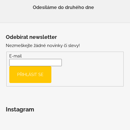
Odesíláme do druhého dne
Z
á
Odebírat newsletter
p
Nezmeškejte žádné novinky či slevy!
a
t
E-mail
í
PŘIHLÁSIT SE
Instagram