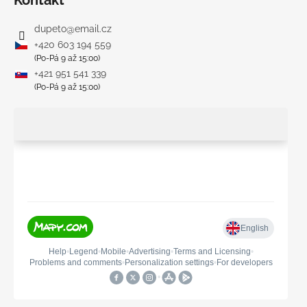
dupeto
@
email.cz
+420 603 194 559
(Po-Pá 9 až 15:00)
+421 951 541 339
(Po-Pá 9 až 15:00)