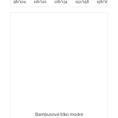
98/104
116/122
128/134
152/158
158/164
Bambusové triko modré