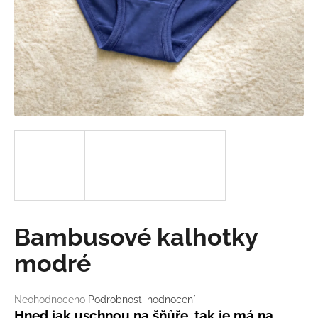
a
j
í
t
?
HLEDAT
D
Bambusové kalhotky
o
p
modré
o
r
Průměrné
Neohodnoceno
Podrobnosti hodnocení
u
hodnocení
Hned jak uschnou na šňůře, tak je má na