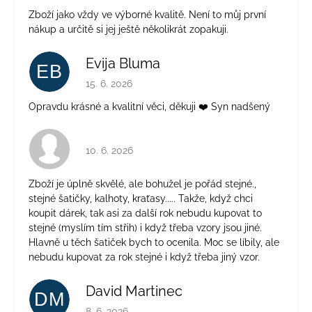
Zboží jako vždy ve výborné kvalitě. Není to můj první
nákup a určitě si jej ještě několikrát zopakuji.
Evija Bluma
EB
Hodnocení obchodu je 5 z 5 hvězdiček.
15. 6. 2026
Opravdu krásné a kvalitní věci, děkuji ❤️ Syn nadšený
Hodnocení obchodu je 4 z 5 hvězdiček.
10. 6. 2026
Zboží je úplně skvělé, ale bohužel je pořád stejné.,
stejné šatičky, kalhoty, kraťasy..... Takže, když chci
koupit dárek, tak asi za další rok nebudu kupovat to
stejné (myslím tím střih) i když třeba vzory jsou jiné.
Hlavně u těch šatiček bych to ocenila. Moc se líbily, ale
nebudu kupovat za rok stejné i když třeba jiný vzor.
David Martinec
DM
Hodnocení obchodu je 5 z 5 hvězdiček.
8. 6. 2026