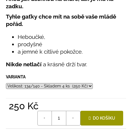
č
produktu
zadku.
u
je
j
0,0
Tyhle gaťky chce mít na sobě vaše mládě
e
z
pořád.
5
m
hvězdiček.
e
Heboučké,
prodyšné
LETNÍ
a jemné k citlivé pokožce.
RYCHLESCHNOUCÍ
KALHOTY
Nikde netlačí
a krásně drží tvar.
TYRKYSOVÉ
KORÁLKY
VARIANTA
695
Kč
250 Kč
Měrná
DO KOŠÍKU
cena: