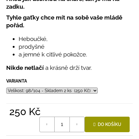
č
produktu
zadku.
u
je
j
0,0
Tyhle gaťky chce mít na sobě vaše mládě
e
z
pořád.
5
m
hvězdiček.
e
Heboučké,
prodyšné
LETNÍ
a jemné k citlivé pokožce.
RYCHLESCHNOUCÍ
KALHOTY
Nikde netlačí
a krásně drží tvar.
TYRKYSOVÉ
KORÁLKY
VARIANTA
695
Kč
250 Kč
Měrná
DO KOŠÍKU
cena: