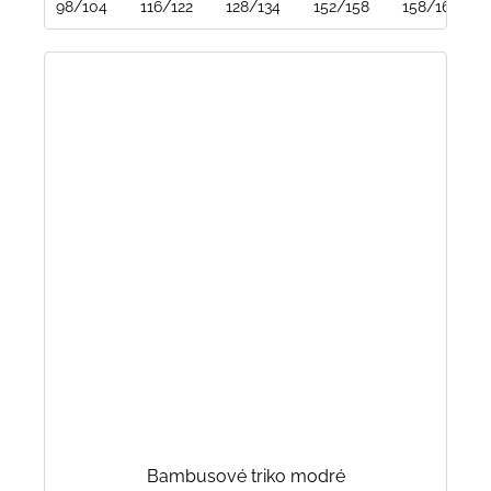
98/104
116/122
128/134
152/158
158/164
Bambusové triko modré