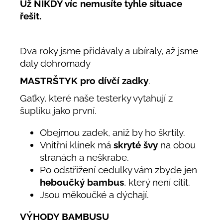
Už NIKDY víc nemusíte tyhle situace
řešit.
Dva roky jsme přidávaly a ubíraly, až jsme
daly dohromady
MASTRŠTYK pro dívčí zadky
.
Gaťky, které naše testerky vytahují z
šuplíku jako první.
Obejmou zadek, aniž by ho škrtily.
Vnitřní klínek má
skryté švy
na obou
stranách a neškrabe.
Po odstřižení cedulky vám zbyde jen
heboučký bambus
, který není cítit.
Jsou měkoučké a dýchají.
VÝHODY BAMBUSU