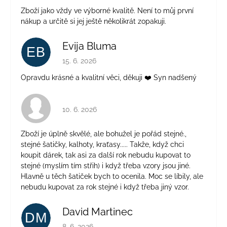
Zboží jako vždy ve výborné kvalitě. Není to můj první
nákup a určitě si jej ještě několikrát zopakuji.
Evija Bluma
EB
Hodnocení obchodu je 5 z 5 hvězdiček.
15. 6. 2026
Opravdu krásné a kvalitní věci, děkuji ❤️ Syn nadšený
Hodnocení obchodu je 4 z 5 hvězdiček.
10. 6. 2026
Zboží je úplně skvělé, ale bohužel je pořád stejné.,
stejné šatičky, kalhoty, kraťasy..... Takže, když chci
koupit dárek, tak asi za další rok nebudu kupovat to
stejné (myslím tím střih) i když třeba vzory jsou jiné.
Hlavně u těch šatiček bych to ocenila. Moc se líbily, ale
nebudu kupovat za rok stejné i když třeba jiný vzor.
David Martinec
DM
Hodnocení obchodu je 5 z 5 hvězdiček.
8. 6. 2026