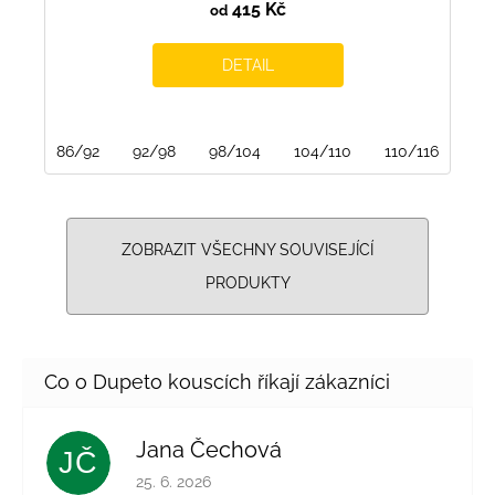
415 Kč
od
DETAIL
86/92
92/98
98/104
104/110
110/116
116
ZOBRAZIT VŠECHNY SOUVISEJÍCÍ
PRODUKTY
Jana Čechová
JČ
Hodnocení obchodu je 5 z 5 hvězdiček.
25. 6. 2026