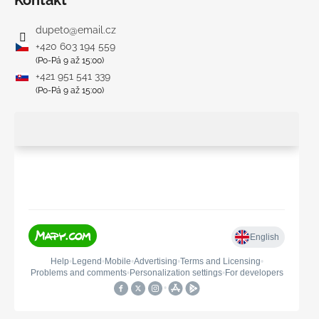
dupeto
@
email.cz
+420 603 194 559
(Po-Pá 9 až 15:00)
+421 951 541 339
(Po-Pá 9 až 15:00)