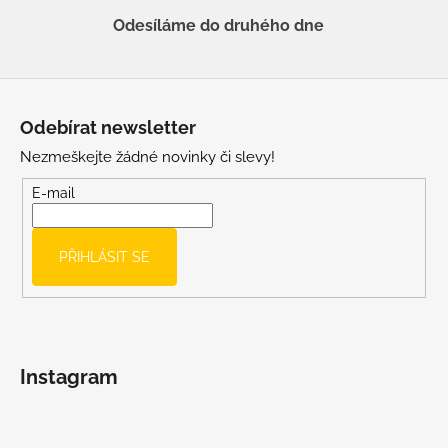
Odesíláme do druhého dne
Z
á
Odebírat newsletter
p
Nezmeškejte žádné novinky či slevy!
a
t
E-mail
í
PŘIHLÁSIT SE
Instagram