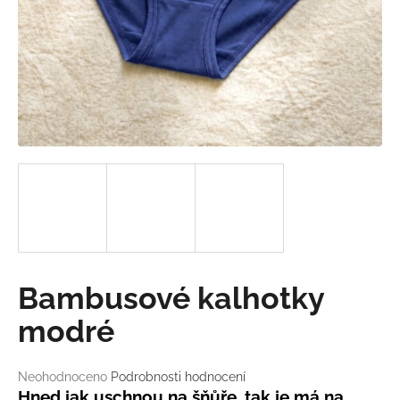
a
j
í
t
?
HLEDAT
D
Bambusové kalhotky
o
p
modré
o
r
Průměrné
Neohodnoceno
Podrobnosti hodnocení
u
hodnocení
Hned jak uschnou na šňůře, tak je má na