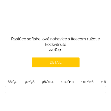
Rastúce softshellové nohavice s fleecom ružové
Rozkvitnuté
€41
od
DETAIL
86/92
92/98
98/104
104/110
110/116
116/1