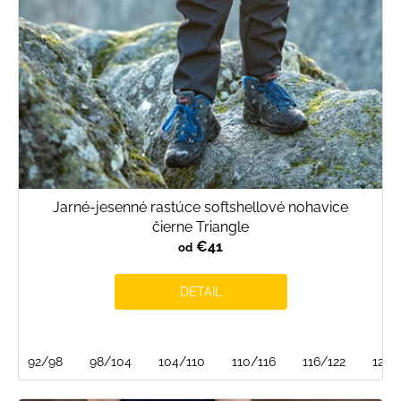
Jarné-jesenné rastúce softshellové nohavice
čierne Triangle
€41
od
DETAIL
92/98
98/104
104/110
110/116
116/122
122/