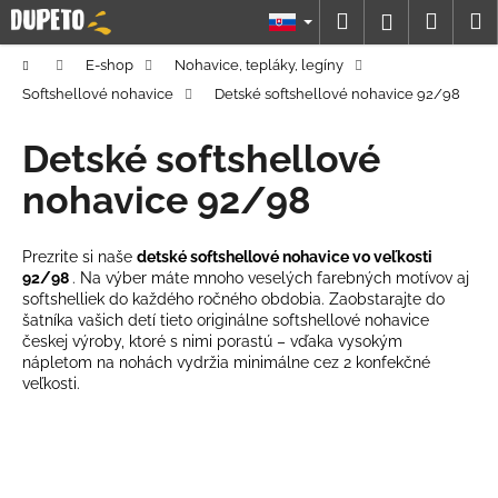
K
Prejsť
Hľadať
Náku
M
Prihláseni
na
o
obsah
Späť
Späť
košík
š
Domov
E-shop
Nohavice, tepláky, legíny
í
Softshellové nohavice
Detské softshellové nohavice 92/98
Č
k
o
Detské softshellové
p
nohavice 92/98
o
t
Prezrite si naše
detské softshellové nohavice vo veľkosti
r
92/98
. Na výber máte mnoho veselých farebných motívov aj
e
softshelliek do každého ročného obdobia. Zaobstarajte do
b
šatníka vašich detí tieto originálne softshellové nohavice
českej výroby, ktoré s nimi porastú – vďaka vysokým
u
nápletom na nohách vydržia minimálne cez 2 konfekčné
j
veľkosti.
e
t
e
n