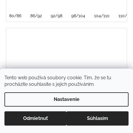
80/86
86/92
92/98
98/104
104/110
110/116
Tento web používá soubory cookie. Tím, že se tu
procházíte souhlasíte s jejich používáním.
Nastavenie
Odmietnuť
Súhlasím