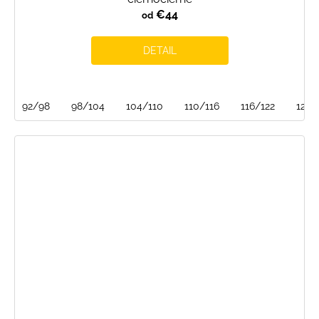
€44
od
DETAIL
92/98
98/104
104/110
110/116
116/122
122/