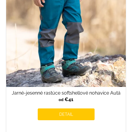
s
p
r
o
d
u
k
t
o
v
Jarné-jesenné rastúce softshellové nohavice Autá
€41
od
DETAIL