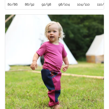
80/86
86/92
92/98
98/104
104/110
110/116