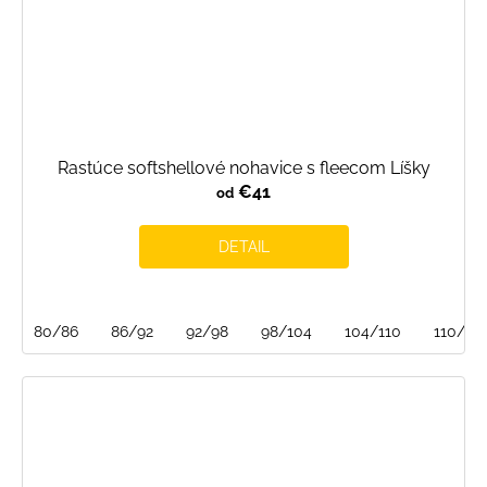
Rastúce softshellové nohavice s fleecom Líšky
€41
od
DETAIL
80/86
86/92
92/98
98/104
104/110
110/116