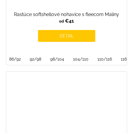
Rastúce softshellové nohavice s fleecom Maliny
€41
od
DETAIL
86/92
92/98
98/104
104/110
110/116
116/1