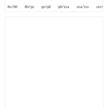
80/86
86/92
92/98
98/104
104/110
110/116