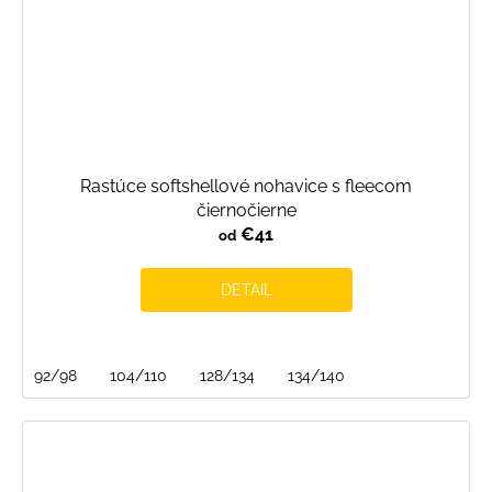
Rastúce softshellové nohavice s fleecom
čiernočierne
€41
od
DETAIL
92/98
104/110
128/134
134/140