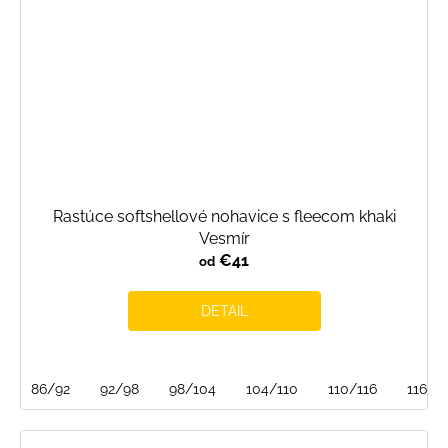
Rastúce softshellové nohavice s fleecom khaki
Vesmír
€41
od
DETAIL
86/92
92/98
98/104
104/110
110/116
116/1