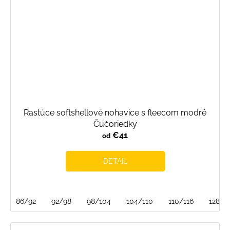
Rastúce softshellové nohavice s fleecom modré
Čučoriedky
€41
od
DETAIL
86/92
92/98
98/104
104/110
110/116
128/1