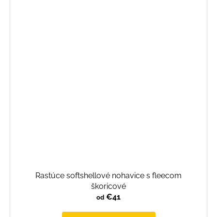
Rastúce softshellové nohavice s fleecom
škoricové
€41
od