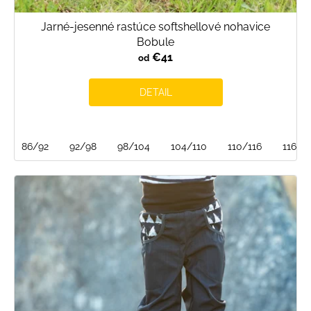
Jarné-jesenné rastúce softshellové nohavice
Bobule
€41
od
DETAIL
86/92
92/98
98/104
104/110
110/116
116/1