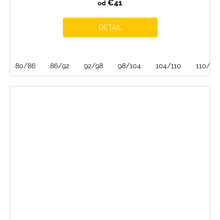
€41
od
DETAIL
80/86
86/92
92/98
98/104
104/110
110/116