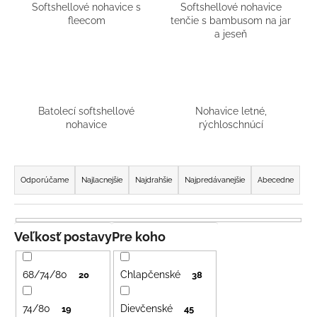
Softshellové nohavice s
Softshellové nohavice
á
fleecom
tenčie s bambusom na jar
j
a jeseň
s
ť
?
Batolecí softshellové
Nohavice letné,
nohavice
rýchloschnúcí
R
HĽADAŤ
a
Odporúčame
Najlacnejšie
Najdrahšie
Najpredávanejšie
Abecedne
d
e
O
n
Veľkosť postavy
Pre koho
d
i
p
e
o
68/74/80
Chlapčenské
20
38
r
p
ú
r
74/80
Dievčenské
19
45