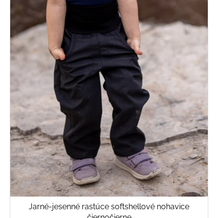
Jarné-jesenné rastúce softshellové nohavice
čiernočierne