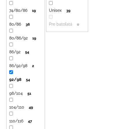
č
o
a
74/80/86
Unisex
d
19
39
m
u
e
80/86
Pre batoľatá
36
0
k
t
DETSKÝ
80/86/92
19
o
LETNÝ
KLOBÚČIK
v
UV
86/92
54
30
S
UŠKAMI
86/92/98
2
BIELY
€16
92/98
54
98/104
51
104/110
49
110/116
47