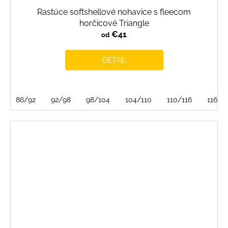
Rastúce softshellové nohavice s fleecom
horčicové Triangle
€41
od
DETAIL
86/92
92/98
98/104
104/110
110/116
116/1