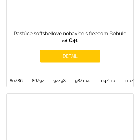
Rastúce softshellové nohavice s fleecom Bobule
€41
od
DETAIL
80/86
86/92
92/98
98/104
104/110
110/116