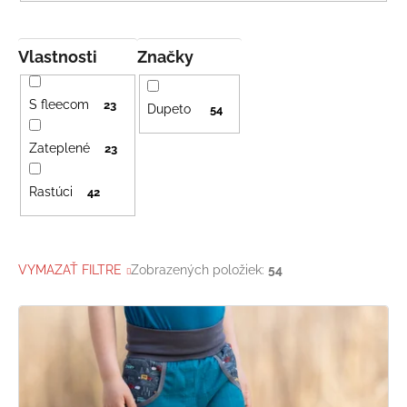
Vlastnosti
Značky
S fleecom
23
Dupeto
54
Zateplené
23
Rastúci
42
VYMAZAŤ FILTRE
Zobrazených položiek:
54
V
ý
p
i