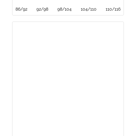
86/92
92/98
98/104
104/110
110/116
116