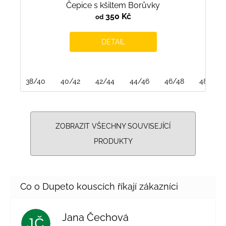
Čepice s kšiltem Borůvky
350 Kč
od
DETAIL
38/40
40/42
42/44
44/46
46/48
48/50
ZOBRAZIT VŠECHNY SOUVISEJÍCÍ
PRODUKTY
Jana Čechová
JČ