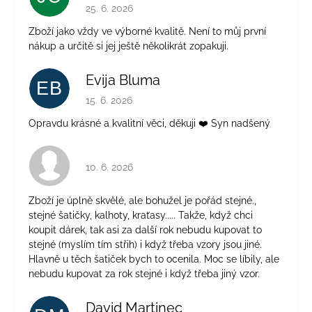
Hodnocení obchodu je 5 z 5 hvězdiček.
25. 6. 2026
Zboží jako vždy ve výborné kvalitě. Není to můj první
nákup a určitě si jej ještě několikrát zopakuji.
Evija Bluma
EB
Hodnocení obchodu je 5 z 5 hvězdiček.
15. 6. 2026
Opravdu krásné a kvalitní věci, děkuji ❤️ Syn nadšený
Hodnocení obchodu je 4 z 5 hvězdiček.
10. 6. 2026
Zboží je úplně skvělé, ale bohužel je pořád stejné.,
stejné šatičky, kalhoty, kraťasy..... Takže, když chci
koupit dárek, tak asi za další rok nebudu kupovat to
stejné (myslím tím střih) i když třeba vzory jsou jiné.
Hlavně u těch šatiček bych to ocenila. Moc se líbily, ale
nebudu kupovat za rok stejné i když třeba jiný vzor.
David Martinec