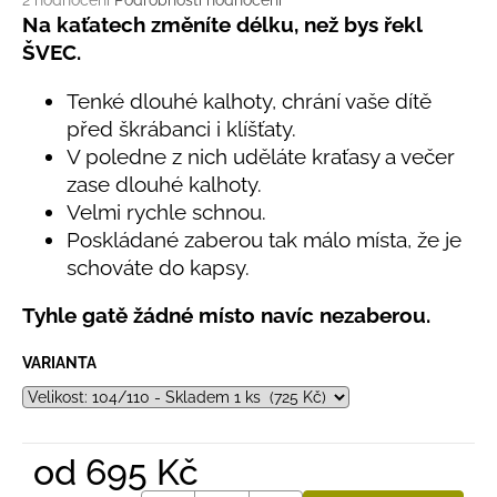
č
2 hodnocení
Podrobnosti hodnocení
hodnocení
Na kaťatech změníte délku, než bys řekl
u
produktu
j
ŠVEC.
je
e
5,0
m
Tenké dlouhé kalhoty, chrání vaše dítě
z
e
před škrábanci i klíšťaty.
5
hvězdiček.
V poledne z nich uděláte kraťasy a večer
zase dlouhé kalhoty.
LETNÍ
ČEPICE
Velmi rychle schnou.
UV
Poskládané zaberou tak málo místa, že je
30
schováte do kapsy.
SVĚTLE
MODRÁ
Tyhle gatě žádné místo navíc nezaberou.
395
Kč
VARIANTA
od
695 Kč