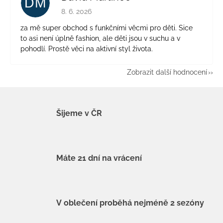
DM
Hodnocení obchodu je 5 z 5 hvězdiček.
8. 6. 2026
za mě super obchod s funkčními věcmi pro děti. Sice
to asi není úplně fashion, ale děti jsou v suchu a v
pohodlí. Prostě věci na aktivní styl života.
Zobrazit další hodnocení
Šijeme v ČR
Máte 21 dní na vrácení
V oblečení proběhá nejméně 2 sezóny