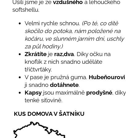
Ušili jsme je ze
vzdušného
a lehoučkého
softshellu.
Velmi rychle schnou.
(Po té, co dítě
skočilo do potoka, nám položené na
kočáru, ve slunném jarním dni, uschly
za půl hodiny.)
Zkrátíte
je
raz,dva
. Díky očku na
knoflík z nich snadno uděláte
tříčtvrťáky.
V pase je pružná guma.
Hubeňourovi
ji snadno
dotáhnete
.
Kapsy
jsou maximálně
prodyšné
, díky
tenké síťovině.
KUS DOMOVA V ŠATNÍKU