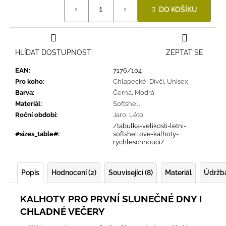
Měrná
DO KOŠÍKU
cena:
HLÍDAT DOSTUPNOST
ZEPTAT SE
EAN
:
7176/104
Pro koho
:
Chlapecké
,
Dívčí
,
Unisex
Barva
:
Černá
,
Modrá
Materiál
:
Softshell
Roční období
:
Jaro
,
Léto
/tabulka-velikosti-letni-
#sizes_table#
:
softshellove-kalhoty-
rychleschnouci/
Popis
Hodnocení (2)
Související (8)
Materiál
Údržb
KALHOTY
PRO PRVNÍ SLUNEČNÉ DNY I
CHLADNÉ VEČERY