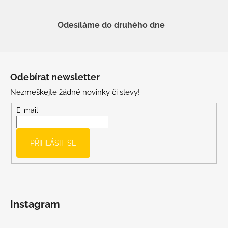
Odesíláme do druhého dne
Z
á
Odebírat newsletter
p
Nezmeškejte žádné novinky či slevy!
a
t
E-mail
í
PŘIHLÁSIT SE
Instagram