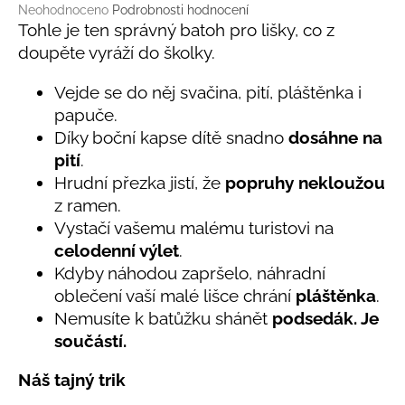
č
Průměrné
Neohodnoceno
Podrobnosti hodnocení
u
hodnocení
Tohle je ten správný batoh pro lišky, co z
j
produktu
doupěte vyráží do školky.
e
je
0,0
m
Vejde se do něj svačina, pití, pláštěnka i
z
e
papuče.
5
hvězdiček.
Díky boční kapse dítě snadno
dosáhne na
LETNÍ
pití
.
KLOBOUČEK
Hrudní přezka jistí, že
popruhy nekloužou
S
OUŠKY
z ramen.
UV
Vystačí vašemu malému turistovi na
30
BÍLÝ
celodenní výlet
.
Kdyby náhodou zapršelo, náhradní
395
Kč
oblečení vaší malé lišce chrání
pláštěnka
.
Nemusíte k batůžku shánět
podsedák. Je
součástí.
Náš tajný trik