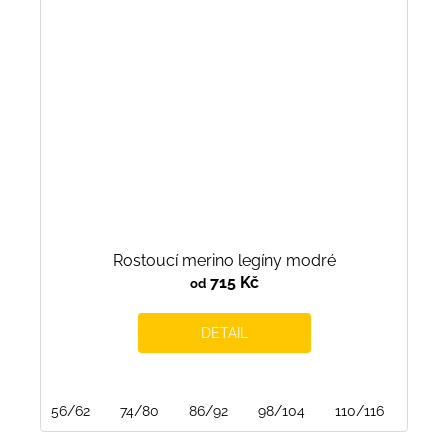
Rostoucí merino legíny modré
715 Kč
od
DETAIL
56/62
74/80
86/92
98/104
110/116
122/