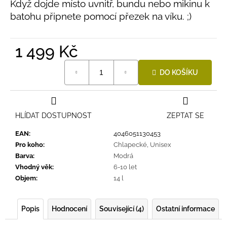
Když dojde místo uvnitř, bundu nebo mikinu k
batohu připnete pomocí přezek na víku. ;)
1 499 Kč
Měrná
DO KOŠÍKU
cena:
HLÍDAT DOSTUPNOST
ZEPTAT SE
EAN
:
4046051130453
Pro koho
:
Chlapecké
,
Unisex
Barva
:
Modrá
Vhodný věk
:
6-10 let
Objem
:
14 l
Popis
Hodnocení
Související (4)
Ostatní informace