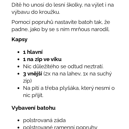
Dítě ho unosí do lesní školky, na výlet i na
výbavu do kroužku.
Pomocí popruhů nastavíte batoh tak, že
padne, jako by se s ním mrňous narodil.
Kapsy
1 hlavní
1 na zip ve víku
Nic důležitého se odtud neztratí.
3 vnější
(2x na na lahev, 1x na suchý
zip)
Na pití a třeba plyšáka, který nesmí o
nic přijít.
Vybavení batohu
polstrovaná záda
polstrované ramenní popruhy