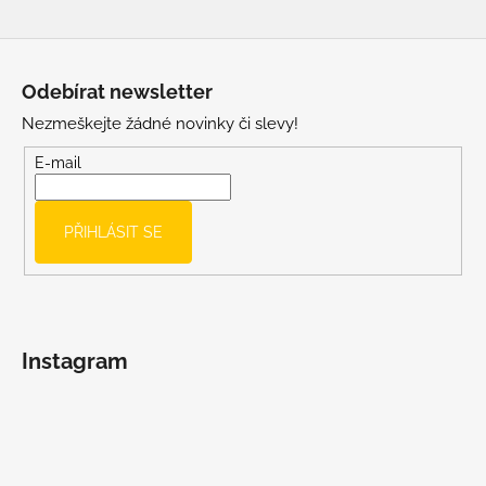
Z
á
Odebírat newsletter
p
Nezmeškejte žádné novinky či slevy!
a
t
E-mail
í
PŘIHLÁSIT SE
Instagram