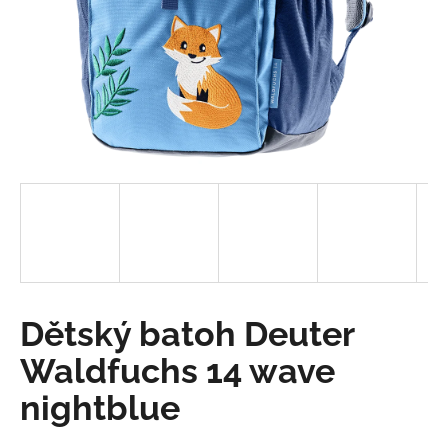
a
j
í
t
?
HLEDAT
D
Dětský batoh Deuter
o
p
Waldfuchs 14 wave
o
nightblue
r
u