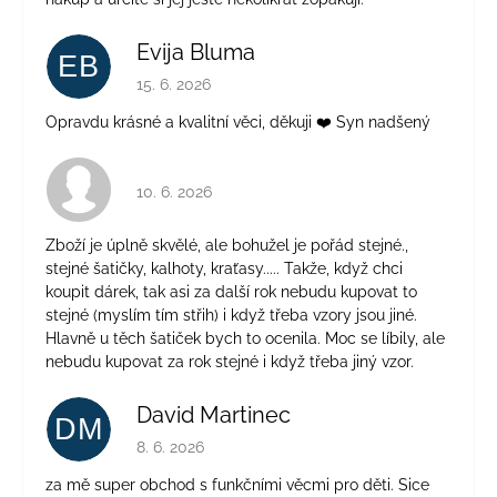
Evija Bluma
EB
Hodnocení obchodu je 5 z 5 hvězdiček.
15. 6. 2026
Opravdu krásné a kvalitní věci, děkuji ❤️ Syn nadšený
Hodnocení obchodu je 4 z 5 hvězdiček.
10. 6. 2026
Zboží je úplně skvělé, ale bohužel je pořád stejné.,
stejné šatičky, kalhoty, kraťasy..... Takže, když chci
koupit dárek, tak asi za další rok nebudu kupovat to
stejné (myslím tím střih) i když třeba vzory jsou jiné.
Hlavně u těch šatiček bych to ocenila. Moc se líbily, ale
nebudu kupovat za rok stejné i když třeba jiný vzor.
David Martinec
DM
Hodnocení obchodu je 5 z 5 hvězdiček.
8. 6. 2026
za mě super obchod s funkčními věcmi pro děti. Sice