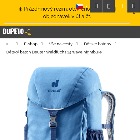
K
Přejít
Hledat
Nákup
M
Přihlášení
☀️ Prázdninový režim: otevřeno a odesílání
na
o
obsah
Zpět
Zpět
objednávek v út a čt.
košík
š
í
C
k
o
Domů
E-shop
Vše na cesty
Dětské batohy
p
Dětský batoh Deuter Waldfuchs 14 wave nightblue
o
t
ř
e
b
u
j
e
t
e
n