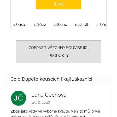
DETAIL
98/104
116/122
128/134
152/158
158/164
ZOBRAZIT VŠECHNY SOUVISEJÍCÍ
PRODUKTY
Jana Čechová
JČ
Hodnocení obchodu je 5 z 5 hvězdiček.
25. 6. 2026
Zboží jako vždy ve výborné kvalitě. Není to můj první
nákup a určitě si jej ještě několikrát zopakuji.