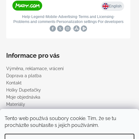
Informace pro vás
Výměna, reklamace, vrácení
Doprava a platba
Kontakt
Holky Dupeťačky
Moje objednávka
Materiály
Obchodní podmínky
Tento web používá soubory cookie. Tím, že se tu
Podmínky ochrany osobních údajů
procházíte souhlasíte s jejich používáním.
Prodávané značky