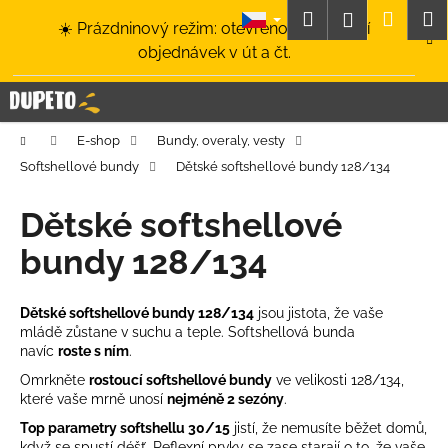
K
Přejít
Hledat
Nákup
M
Přihlášení
☀️ Prázdninový režim: otevřeno a odesílání
na
o
obsah
Zpět
Zpět
objednávek v út a čt.
košík
š
í
C
k
o
Domů
E-shop
Bundy, overaly, vesty
p
Softshellové bundy
Dětské softshellové bundy 128/134
o
t
Dětské softshellové
ř
bundy 128/134
e
b
u
Dětské softshellové bundy 128/134
jsou jistota, že vaše
mládě zůstane
v suchu a teple. Softshellová bunda
j
navíc
roste s ním
.
e
Omrkněte
rostoucí softshellové bundy
ve velikosti 128/134,
t
které vaše mrně unosí
nejméně 2 sezóny
.
e
Top parametry softshellu 30/15
jistí, že nemusíte běžet domů,
n
když se spustí déšť.
Reflexní prvky
se zase starají o to, že vaše