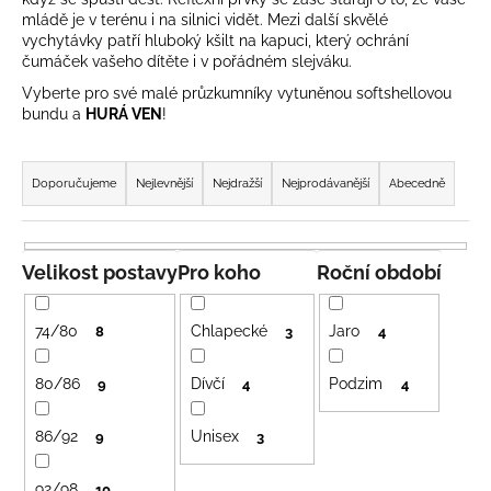
mládě je v terénu i na silnici vidět. Mezi další skvělé
a
vychytávky patří hluboký kšilt na kapuci, který ochrání
j
čumáček vašeho dítěte i v pořádném slejváku.
í
Vyberte pro své malé průzkumníky vytuněnou softshellovou
t
bundu a
HURÁ VEN
!
?
Ř
a
Doporučujeme
Nejlevnější
Nejdražší
Nejprodávanější
Abecedně
z
e
HLEDAT
n
Velikost postavy
Pro koho
Roční období
í
p
74/80
Chlapecké
Jaro
8
3
4
D
r
o
o
80/86
Dívčí
Podzim
9
4
4
p
d
o
86/92
Unisex
u
9
3
r
k
u
92/98
10