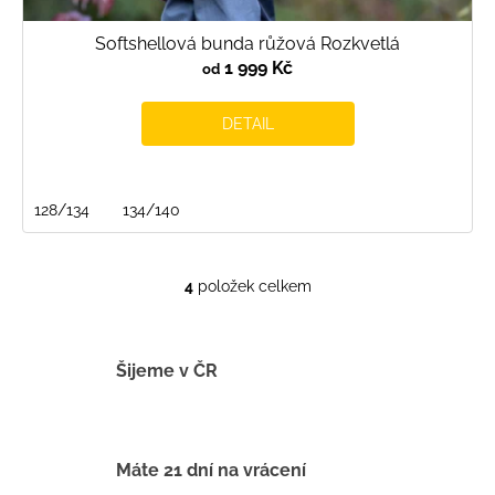
Softshellová bunda růžová Rozkvetlá
1 999 Kč
od
DETAIL
128/134
134/140
4
položek celkem
O
v
l
á
Šijeme v ČR
d
a
c
í
Máte 21 dní na vrácení
p