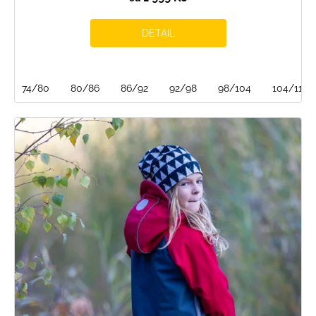
DETAIL
74/80
80/86
86/92
92/98
98/104
104/110