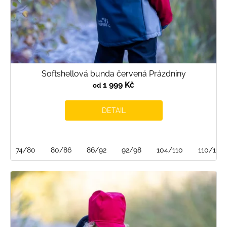
Softshellová bunda červená Prázdniny
1 999 Kč
od
DETAIL
74/80
80/86
86/92
92/98
104/110
110/116