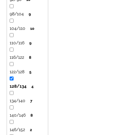
č
t
u
ů
j
98/104
9
e
m
104/110
10
e
110/116
9
LETNÍ
ČEPICE
116/122
8
UV
30
122/128
SVĚTLE
5
MODRÁ
395
128/134
4
Kč
134/140
7
140/146
8
146/152
2