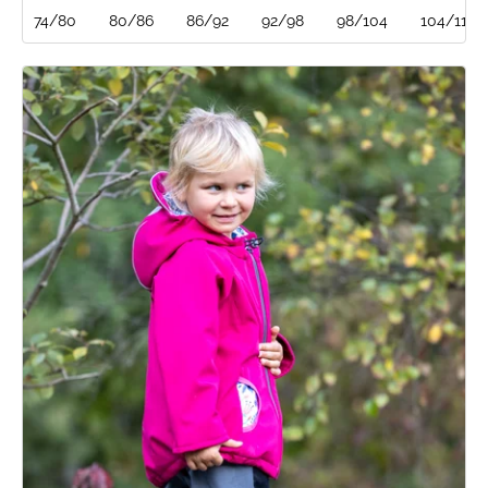
74/80
80/86
86/92
92/98
98/104
104/110