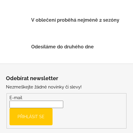
r
v
k
V oblečení proběhá nejméně 2 sezóny
y
v
ý
p
Odesíláme do druhého dne
i
s
u
Z
á
Odebírat newsletter
p
Nezmeškejte žádné novinky či slevy!
a
t
E-mail
í
PŘIHLÁSIT SE