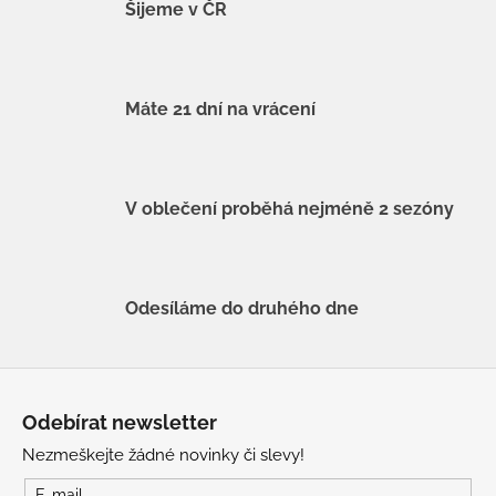
Šijeme v ČR
Máte 21 dní na vrácení
V oblečení proběhá nejméně 2 sezóny
Odesíláme do druhého dne
Z
á
Odebírat newsletter
p
Nezmeškejte žádné novinky či slevy!
a
E-mail