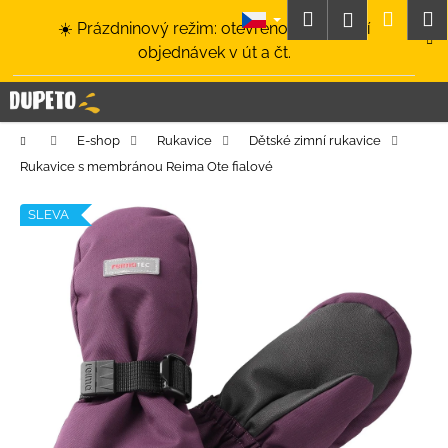
K
Přejít
Hledat
Nákup
M
Přihlášení
☀️ Prázdninový režim: otevřeno a odesílání
na
o
obsah
Zpět
Zpět
objednávek v út a čt.
košík
š
í
C
k
o
Domů
E-shop
Rukavice
Dětské zimní rukavice
p
Rukavice s membránou Reima Ote fialové
o
t
SLEVA
ř
e
b
u
j
e
t
e
n