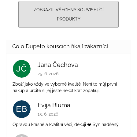
ZOBRAZIT VŠECHNY SOUVISEJÍCÍ
PRODUKTY
Jana Čechová
JČ
Hodnocení obchodu je 5 z 5 hvězdiček.
25. 6. 2026
Zboží jako vždy ve výborné kvalitě. Není to můj první
nákup a určitě si jej ještě několikrát zopakuji.
Evija Bluma
EB
Hodnocení obchodu je 5 z 5 hvězdiček.
15. 6. 2026
Opravdu krásné a kvalitní věci, děkuji ❤️ Syn nadšený