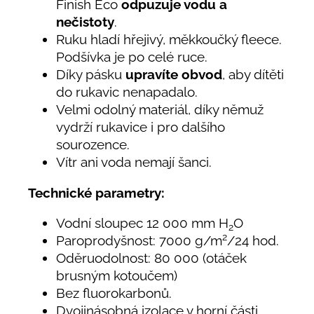
Finish Eco
odpuzuje vodu a
nečistoty
.
Ruku hladí hřejivý, měkkoučký fleece.
Podšívka je po celé ruce.
Díky pásku
upravíte obvod
, aby dítěti
do rukavic nenapadalo.
Velmi odolný materiál, díky němuž
vydrží rukavice i pro dalšího
sourozence.
Vítr ani voda nemají šanci.
Technické parametry:
Vodní sloupec 12 000 mm H
O
2
2
Paroprodyšnost: 7000 g/m
/24 hod.
Oděruodolnost: 80 000 (otáček
brusným kotoučem)
Bez fluorokarbonů.
Dvojinásobná izolace v horní části