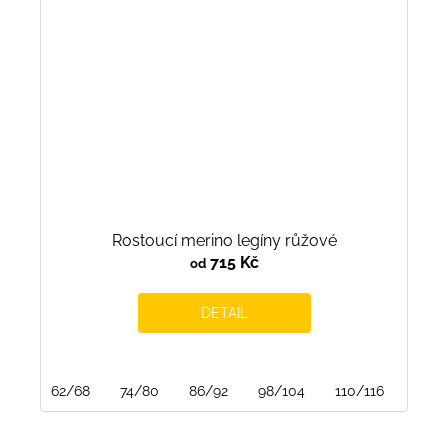
Rostoucí merino legíny růžové
715 Kč
od
DETAIL
62/68
74/80
86/92
98/104
110/116
122/