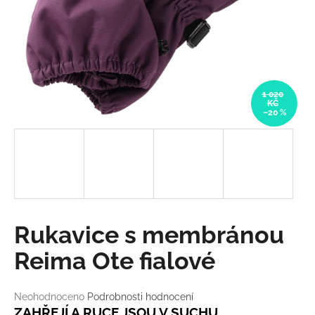
a
j
í
t
?
1 020
KČ
–20 %
HLEDAT
D
Rukavice s membránou
o
p
Reima Ote fialové
o
r
Průměrné
Neohodnoceno
Podrobnosti hodnocení
u
hodnocení
ZAHŘEJÍ A RUCE JSOU V SUCHU