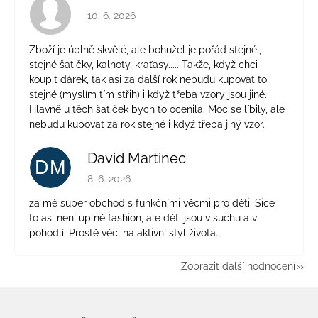
Hodnocení obchodu je 4 z 5 hvězdiček.
10. 6. 2026
Zboží je úplně skvělé, ale bohužel je pořád stejné.,
stejné šatičky, kalhoty, kraťasy..... Takže, když chci
koupit dárek, tak asi za další rok nebudu kupovat to
stejné (myslím tím střih) i když třeba vzory jsou jiné.
Hlavně u těch šatiček bych to ocenila. Moc se líbily, ale
nebudu kupovat za rok stejné i když třeba jiný vzor.
David Martinec
DM
Hodnocení obchodu je 5 z 5 hvězdiček.
8. 6. 2026
za mě super obchod s funkčními věcmi pro děti. Sice
to asi není úplně fashion, ale děti jsou v suchu a v
pohodlí. Prostě věci na aktivní styl života.
Zobrazit další hodnocení