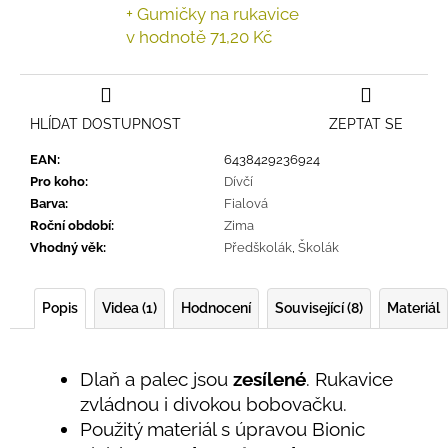
+ Gumičky na rukavice
v hodnotě 71,20 Kč
HLÍDAT DOSTUPNOST
ZEPTAT SE
EAN
:
6438429236924
Pro koho
:
Dívčí
Barva
:
Fialová
Roční období
:
Zima
Vhodný věk
:
Předškolák
,
Školák
Popis
Videa (1)
Hodnocení
Související (8)
Materiál
Dlaň a palec jsou
zesílené
. Rukavice
zvládnou i divokou bobovačku.
Použitý materiál s úpravou Bionic