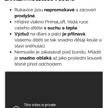
č
produktu
u
je
Rukavice jsou
nepromokavé
a zároveň
j
0,0
prodyšné
.
e
z
Hřejivé vlákno PrimaLoft, hlídá ruce
5
m
hvězdiček.
e
vašeho dítěte
v
suchu a teple
.
Výztuž
na dlani a palci
je přilnavá
.
Vašemu dítěti se tak snadno dělají koule a
LETNÍ
staví sněhuláci.
RYCHLESCHNOUCÍ
KALHOTY
Nemusíte je zakasávat pod bundu. Mládě
TYRKYSOVÉ
je
snadno obléká
až jako poslední kousek
KORÁLKY
těsně před odchodem.
695
Kč