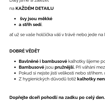
Daly jsme si záležet
na
KAŽDÉM DETAILU
švy jsou měkké
a střih sedí
,
ať už se vaše holčička válí v trávě nebo jede na
DOBRÉ VĚDĚT
Bavlněné i bambusové
kalhotky šijeme p
Bambusové
jsou
pružnější.
Při váhání mez
Pokud si nejste jistí velikostí nebo střihem,
Z hygienických důvodů
totiž
kalhotky nen
Dopřejte dceři pohodlí na zadku po celý den