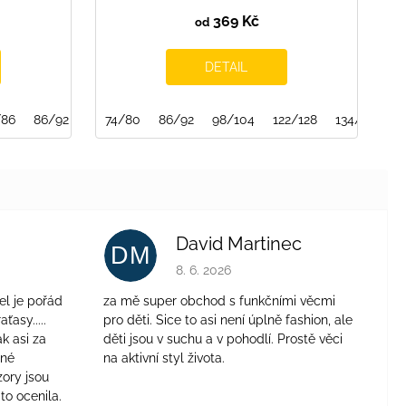
369 Kč
od
DETAIL
/86
146/152
86/92
152/158
98/104
74/80
110/116
86/92
116/122
98/104
122/128
122/128
128/134
134/140
1
David Martinec
DM
je 4 z 5 hvězdiček.
Hodnocení obchodu je 5 z 5 hvězdiček.
8. 6. 2026
el je pořád
za mě super obchod s funkčními věcmi
aťasy.....
pro děti. Sice to asi není úplně fashion, ale
ak asi za
děti jsou v suchu a v pohodlí. Prostě věci
jné
na aktivní styl života.
zory jsou
to ocenila.