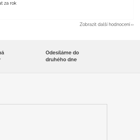
t za rok
Zobrazit další hodnocení
há
Odesíláme do
y
druhého dne