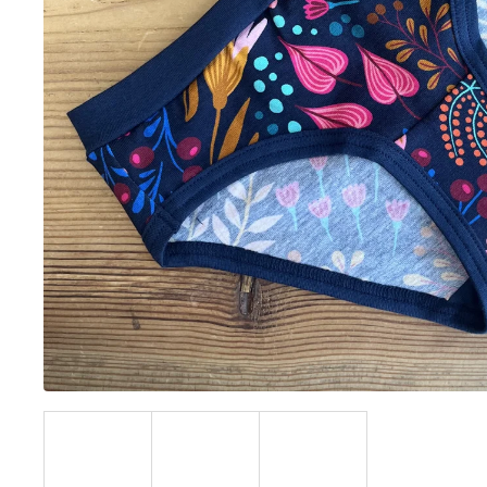
BÍLÝ
395 Kč