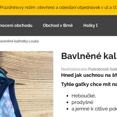
 Prázdninový režim: otevřeno a odesílání objednávek v út a čt
nocení obchodu
Obchod v Brně
Holky Dupeťačk
Co potřebujete najít?
avlněné kalhotky Louka
HLEDAT
Bavlněné ka
Průměrné
Neohodnoceno
Podrobnosti hod
Doporučujeme
hodnocení
Hned jak uschnou na šň
produktu
Tyhle gaťky chce mít n
je
0,0
z
Heboučké,
5
prodyšné
hvězdiček.
a jemné k citlivé po
LETNÍ ČEPICE UV 30 SVĚTLE MODRÁ
BAMBUSOVÉ TR