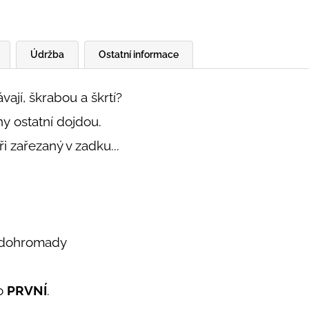
Údržba
Ostatní informace
vají, škrabou a škrtí?
ny ostatní dojdou.
 zařezaný v zadku...
y dohromady
ko
PRVNÍ
.