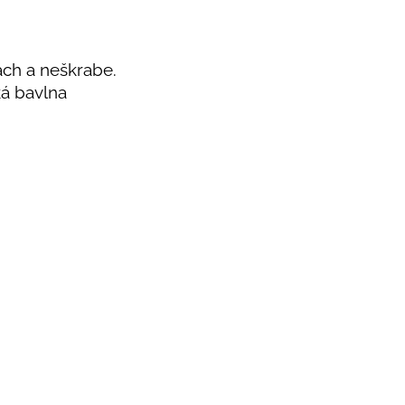
ách a neškrabe.
ká bavlna