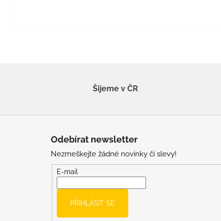
Šijeme v ČR
Z
á
Odebírat newsletter
p
Nezmeškejte žádné novinky či slevy!
a
t
E-mail
í
PŘIHLÁSIT SE