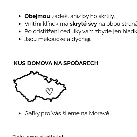
Obejmou
zadek, aniž by ho škrtily.
Vnitřní klínek má
skryté švy
na obou stran
Po odstřižení cedulky vám zbyde jen hlad
Jsou měkoučké a dýchají.
KUS DOMOVA NA SPOĎÁRECH
Gaťky pro Vás šijeme na Moravě.