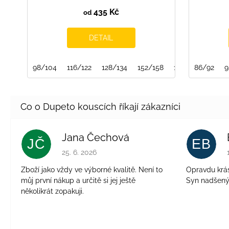
435 Kč
od
DETAIL
98/104
116/122
128/134
152/158
158/164
86/92
9
Jana Čechová
JČ
EB
Hodnocení obchodu je 5 z 5 hvězdiček.
25. 6. 2026
Zboží jako vždy ve výborné kvalitě. Není to
Opravdu krásn
můj první nákup a určitě si jej ještě
Syn nadšen
několikrát zopakuji.