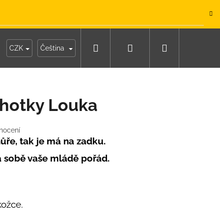
.
Hledat
Přihlášení
Nákupní
y
Moje objednávka
CZK
Čeština
košík
lhotky Louka
nocení
ůře, tak je má na zadku.
a sobě vaše mládě pořád.
kožce.
IKO NÁMOŘNICKÉ