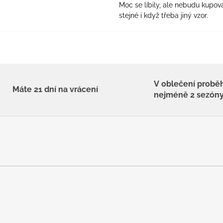
Moc se líbily, ale nebudu kupova
stejné i když třeba jiný vzor.
V oblečení probě
Máte 21 dní na vrácení
nejméně 2 sezón