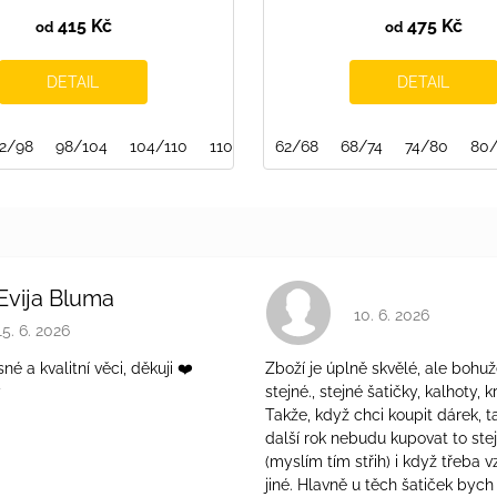
415 Kč
475 Kč
od
od
DETAIL
DETAIL
2/98
98/104
104/110
110/116
62/68
116/122
68/74
122/128
74/80
134/140
80
Evija Bluma
Hodnocení obchodu 
10. 6. 2026
Hodnocení obchodu je 5 z 5 hvězdiček.
15. 6. 2026
é a kvalitní věci, děkuji ❤️
Zboží je úplně skvělé, ale bohuž
ý
stejné., stejné šatičky, kalhoty, kr
Takže, když chci koupit dárek, t
další rok nebudu kupovat to ste
(myslím tím střih) i když třeba v
jiné. Hlavně u těch šatiček bych 