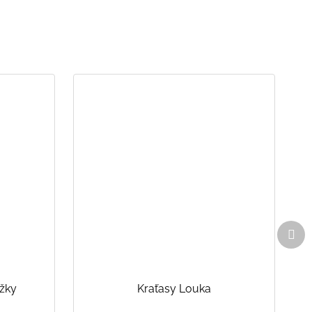
Dal
pro
ážky
Kraťasy Louka