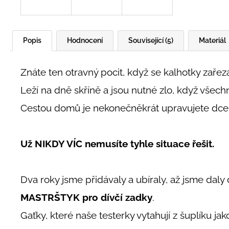
Popis
Hodnocení
Související (5)
Materiál
Znáte ten otravný pocit, když se kalhotky zařezá
Leží na dně skříně a jsou nutné zlo, když všech
Cestou domů je nekonečněkrát upravujete dceři
Už NIKDY VÍC nemusíte tyhle situace řešit.
Dva roky jsme přidávaly a ubíraly, až jsme dal
MASTRŠTYK pro dívčí zadky
.
Gaťky, které naše testerky vytahují z šuplíku ja