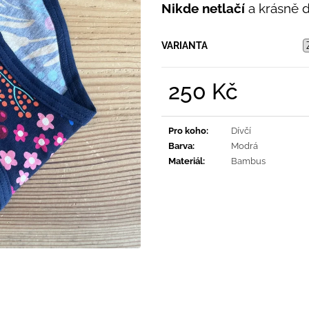
PRUHY MODRÉ
Nikde netlačí
a krásně dr
395 Kč
435 Kč
VARIANTA
250 Kč
Měrná
cena:
Pro koho
:
Dívčí
Barva
:
Modrá
Materiál
:
Bambus