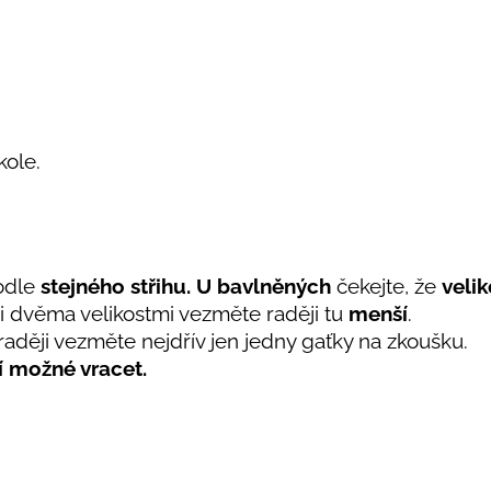
 kole.
odle
stejného střihu. U bavlněných
čekejte, že
velik
i dvěma velikostmi vezměte raději tu
menší
.
raději vezměte nejdřív jen jedny gaťky na zkoušku.
í možné vracet.
.