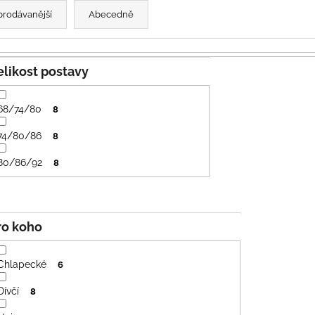
PRUHY MODRÉ
395 Kč
prodávanější
Abecedně
435 Kč
Velikost postavy
68/74/80
8
74/80/86
8
80/86/92
8
Pro koho
Chlapecké
6
Dívčí
8