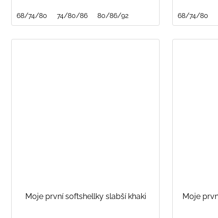
68/74/80
74/80/86
80/86/92
68/74/80
Moje první softshellky slabší khaki
Moje prvn