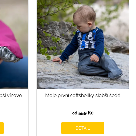
bší vínové
Moje první softshellky slabší šedé
559 Kč
od
DETAIL