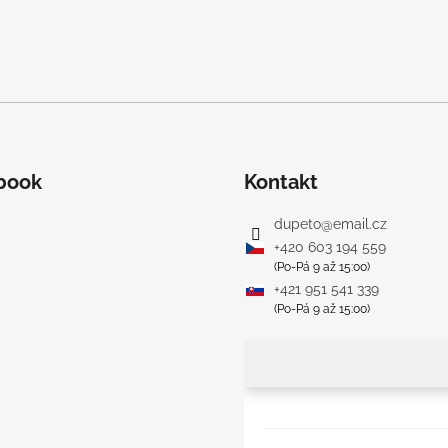
y
v
ý
p
i
s
u
book
Kontakt
dupeto
@
email.cz
+420 603 194 559
(Po-Pá 9 až 15:00)
+421 951 541 339
(Po-Pá 9 až 15:00)