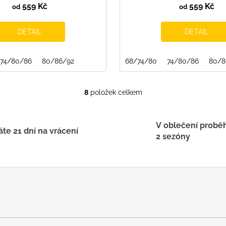
559 Kč
559 Kč
od
od
DETAIL
DETAIL
74/80/86
80/86/92
68/74/80
74/80/86
80/8
8
položek celkem
O
v
l
V oblečení probě
á
te 21 dní na vrácení
2 sezóny
d
a
c
í
p
r
v
k