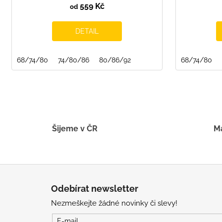
559 Kč
od
DETAIL
68/74/80
74/80/86
80/86/92
68/74/80
Šijeme v ČR
Má
Z
á
Odebírat newsletter
p
Nezmeškejte žádné novinky či slevy!
a
t
E-mail