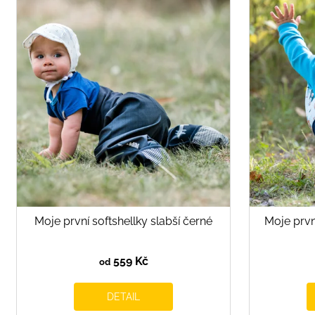
ý
p
i
s
p
r
o
d
u
k
t
ů
Moje první softshellky slabší černé
Moje prvn
559 Kč
od
DETAIL