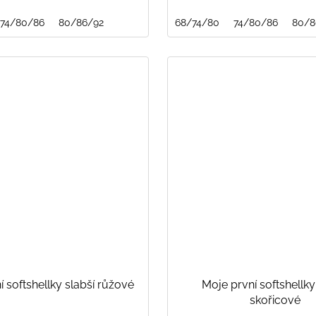
74/80/86
80/86/92
68/74/80
74/80/86
80/8
í softshellky slabší růžové
Moje první softshellky
skořicové