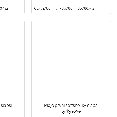
6/92
68/74/80
74/80/86
80/86/92
 slabší
Moje první softshellky slabší
tyrkysové