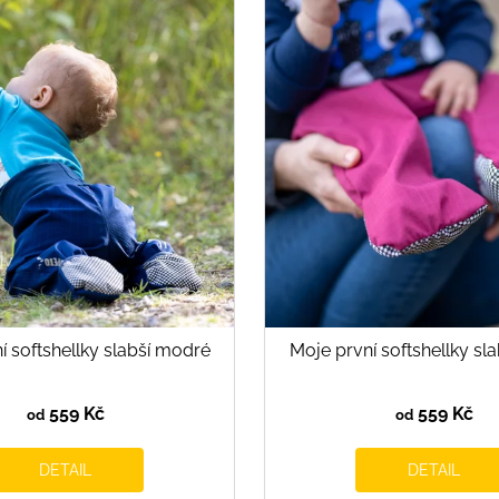
í softshellky slabší modré
Moje první softshellky sla
559 Kč
559 Kč
od
od
DETAIL
DETAIL