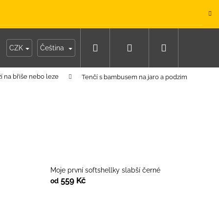
.
Hledat
Přihlášení
Nákupní
y
Moje objednávka
CZK
Čeština
í na břiše nebo leze
Tenčí s bambusem na jaro a podzim
košík
Moje první softshellky slabší černé
559 Kč
od
IKO NÁMOŘNICKÉ