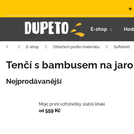
K
Přejít
☀️
na
o
obsah
Zpět
Zpět
š
do
do
í
E-shop
Hod
k
obchodu
obchodu
Domů
E-shop
Oblečení podle materiálu
Softshell
Tenčí s bambusem na jaro
Nejprodávanější
Moje první softshellky slabší khaki
559 Kč
od
LETNÍ KLOBOUČEK S OUŠKY UV 30
Ř