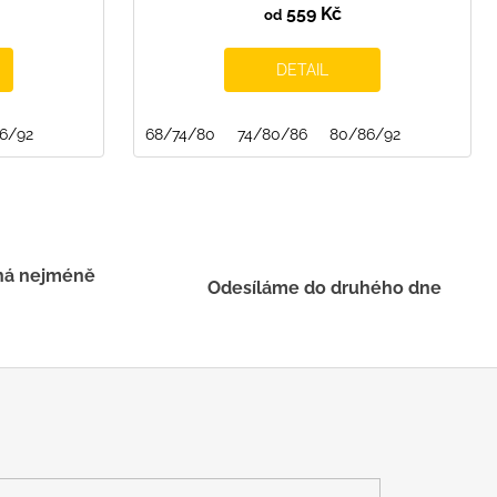
559 Kč
od
DETAIL
6/92
68/74/80
74/80/86
80/86/92
há nejméně
Odesíláme do druhého dne