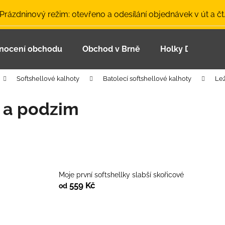
 Prázdninový režim: otevřeno a odesílání objednávek v út a čt
nocení obchodu
Obchod v Brně
Holky Dupeťačk
Co potřebujete najít?
Softshellové kalhoty
Batolecí softshellové kalhoty
Lež
HLEDAT
 a podzim
Doporučujeme
Moje první softshellky slabší skořicové
559 Kč
od
LETNÍ ČEPICE UV 30 SVĚTLE MODRÁ
BAMBUSOVÉ TR