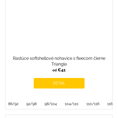
Rastúce softshellové nohavice s fleecom čierne
Triangle
€41
od
DETAIL
86/92
92/98
98/104
104/110
110/116
116/1