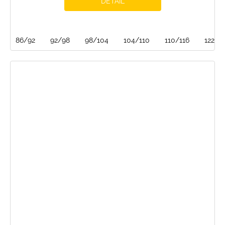
DETAIL
86/92
92/98
98/104
104/110
110/116
122/1