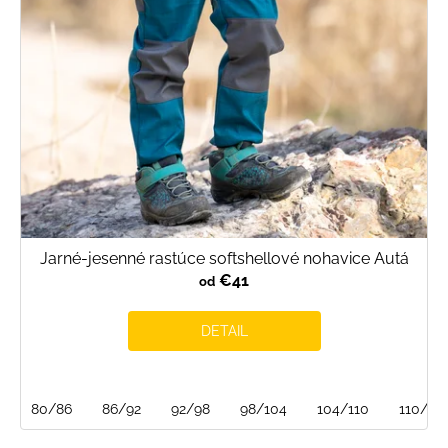
o
d
u
k
t
o
v
Jarné-jesenné rastúce softshellové nohavice Autá
€41
od
DETAIL
80/86
86/92
92/98
98/104
104/110
110/116