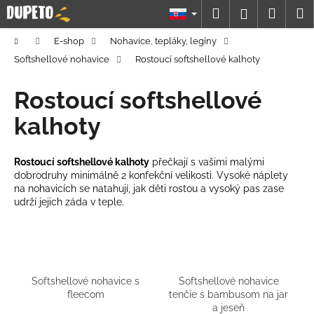
K
Prejsť
Hľadať
Náku
M
Prihláseni
na
o
obsah
Späť
Späť
košík
š
Domov
E-shop
Nohavice, tepláky, legíny
í
Softshellové nohavice
Rostoucí softshellové kalhoty
Č
k
o
Rostoucí softshellové
p
kalhoty
o
t
Rostoucí softshellové kalhoty
přečkají s vašimi malými
r
dobrodruhy minimálně 2 konfekční velikosti. Vysoké náplety
e
na nohavicích se natahují, jak děti rostou a vysoký pas zase
b
udrží jejich záda v teple.
u
j
e
t
Softshellové nohavice s
Softshellové nohavice
e
fleecom
tenčie s bambusom na jar
a jeseň
n