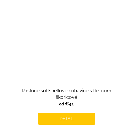
Rastúce softshellové nohavice s fleecom
škoricové
€41
od
DETAIL