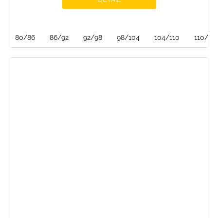
80/86
86/92
92/98
98/104
104/110
110/116