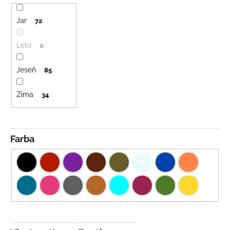
Jar
72
Leto
0
Jeseň
85
Zima
34
Farba