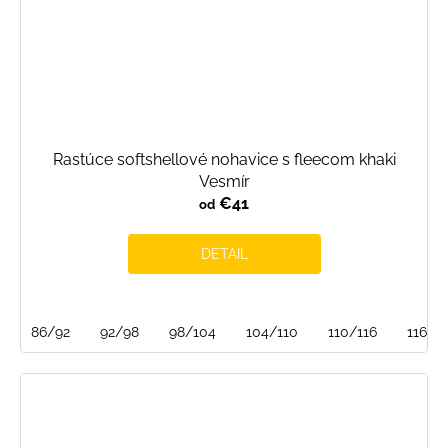
Rastúce softshellové nohavice s fleecom khaki
Vesmír
€41
od
DETAIL
86/92
92/98
98/104
104/110
110/116
116/1