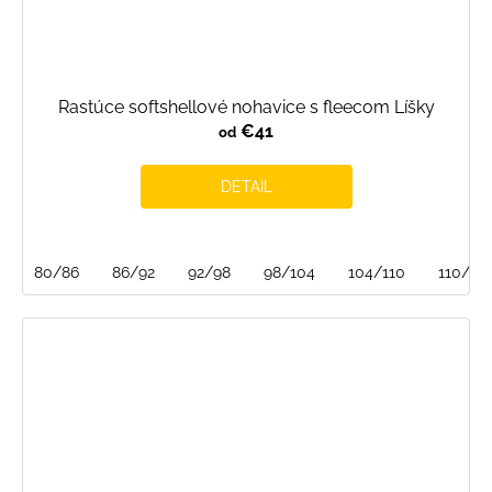
Rastúce softshellové nohavice s fleecom Líšky
€41
od
DETAIL
80/86
86/92
92/98
98/104
104/110
110/116