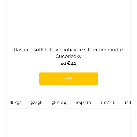
Rastúce softshellové nohavice s fleecom modré
Čučoriedky
€41
od
DETAIL
86/92
92/98
98/104
104/110
110/116
128/1