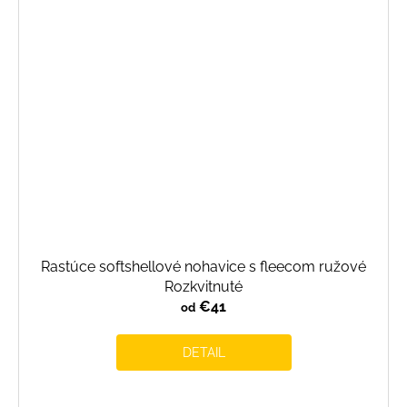
Rastúce softshellové nohavice s fleecom ružové
Rozkvitnuté
€41
od
DETAIL