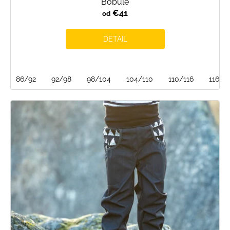
Bobule
€41
od
DETAIL
86/92
92/98
98/104
104/110
110/116
116/1