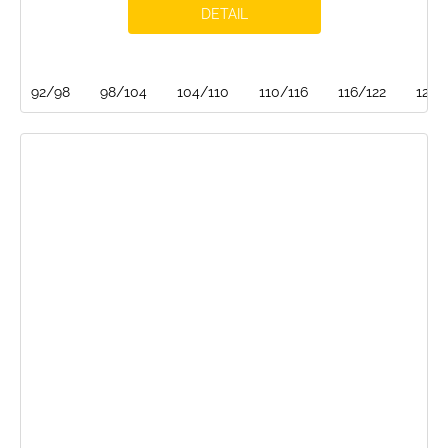
DETAIL
92/98
98/104
104/110
110/116
116/122
122/