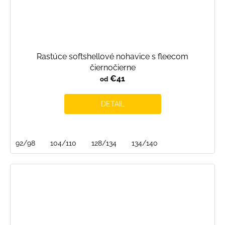
Rastúce softshellové nohavice s fleecom
čiernočierne
€41
od
DETAIL
92/98
104/110
128/134
134/140