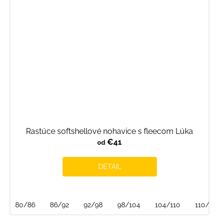
Rastúce softshellové nohavice s fleecom Lúka
€41
od
DETAIL
80/86
86/92
92/98
98/104
104/110
110/116