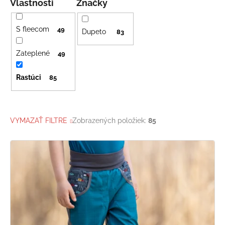
Vlastnosti
Značky
S fleecom
49
Dupeto
83
Zateplené
49
Rastúci
85
VYMAZAŤ FILTRE
Zobrazených položiek:
85
V
ý
p
i
s
p
r