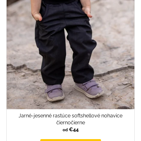
Jarné-jesenné rastúce softshellové nohavice
čiernočierne
€44
od