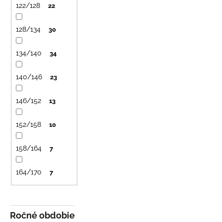
122/128
22
128/134
30
134/140
34
140/146
23
146/152
13
152/158
10
158/164
7
164/170
7
Ročné obdobie