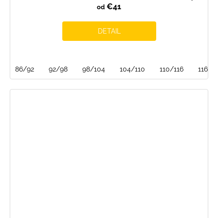
€41
od
DETAIL
86/92
92/98
98/104
104/110
110/116
116/1