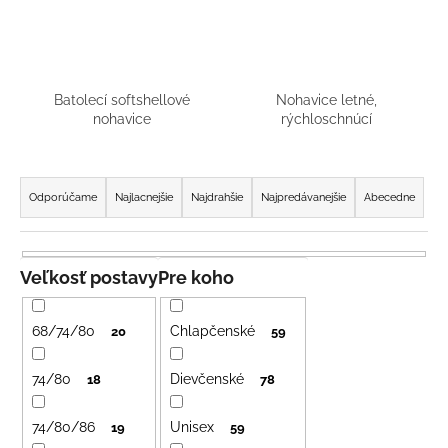
á
j
s
ť
Batolecí softshellové
Nohavice letné,
nohavice
rýchloschnúcí
?
R
a
Odporúčame
Najlacnejšie
Najdrahšie
Najpredávanejšie
Abecedne
d
HĽADAŤ
e
n
Veľkosť postavy
Pre koho
i
O
e
68/74/80
Chlapčenské
20
59
d
p
p
r
74/80
Dievčenské
18
78
o
o
r
ú
74/80/86
Unisex
d
19
59