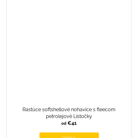
Rastúce softshellové nohavice s fleecom
petrolejové Lístočky
€41
od