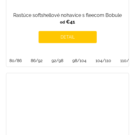
Rastúce softshellové nohavice s fleecom Bobule
€41
od
DETAIL
80/86
86/92
92/98
98/104
104/110
110/116