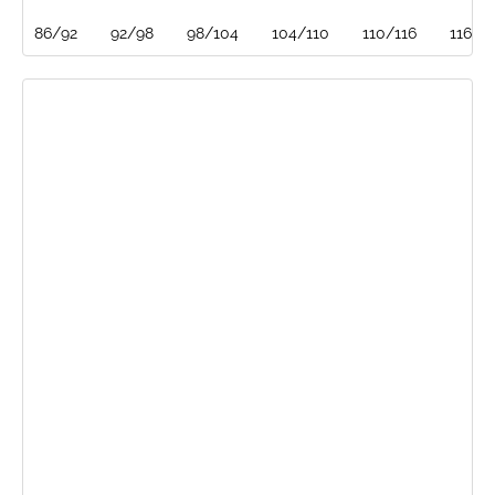
86/92
92/98
98/104
104/110
110/116
116/1