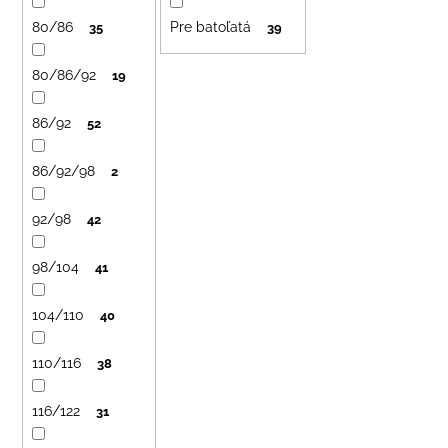
č
u
a
80/86
Pre batoľatá
35
39
k
m
t
e
80/86/92
19
o
v
86/92
52
DETSKÝ
LETNÝ
KLOBÚČIK
86/92/98
2
UV
30
S
92/98
42
UŠKAMI
BIELY
98/104
41
€16
104/110
40
110/116
38
116/122
31