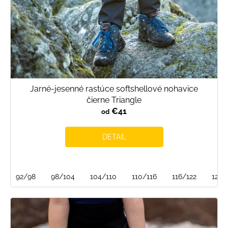
Jarné-jesenné rastúce softshellové nohavice
čierne Triangle
€41
od
DETAIL
92/98
98/104
104/110
110/116
116/122
122/