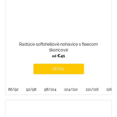
Rastúce softshellové nohavice s fleecom
škoricové
€41
od
DETAIL
86/92
92/98
98/104
104/110
110/116
116/1