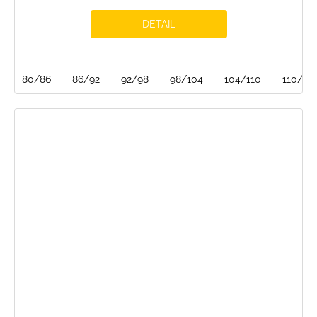
DETAIL
80/86
86/92
92/98
98/104
104/110
110/116