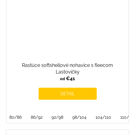
Rastúce softshellové nohavice s fleecom
Lastovičky
€41
od
DETAIL
80/86
86/92
92/98
98/104
104/110
110/116