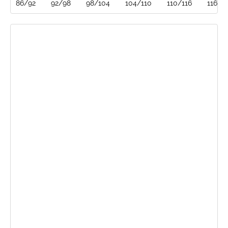
86/92
92/98
98/104
104/110
110/116
116/1