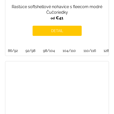
Rastúce softshellové nohavice s fleecom modré
Čučoriedky
€41
od
DETAIL
86/92
92/98
98/104
104/110
110/116
128/1