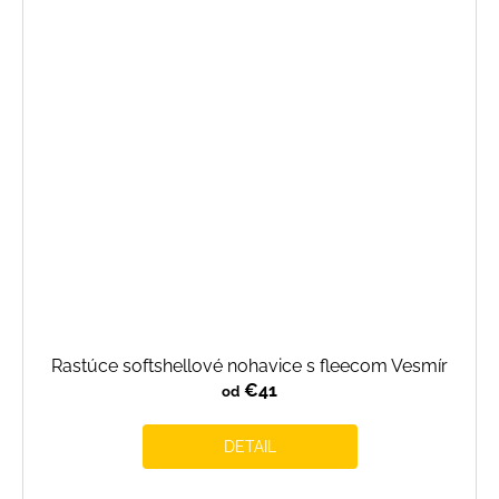
Rastúce softshellové nohavice s fleecom Vesmír
€41
od
DETAIL