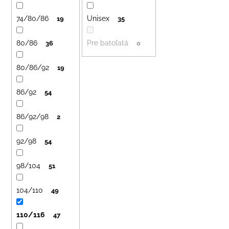
č
o
a
74/80/86
Unisex
d
19
35
m
u
e
80/86
Pre batoľatá
36
0
k
t
LETNÉ
80/86/92
19
o
NOHAVICE
TYRKYSOVÉ
v
KORÁLKY
86/92
54
€29
86/92/98
2
92/98
54
98/104
51
104/110
49
110/116
47