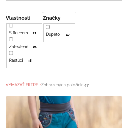
Vlastnosti
Značky
S fleecom
21
Dupeto
47
Zateplené
21
Rastúci
38
VYMAZAŤ FILTRE
Zobrazených položiek:
47
V
ý
p
i