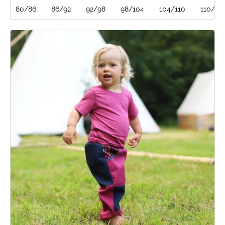
80/86
86/92
92/98
98/104
104/110
110/116