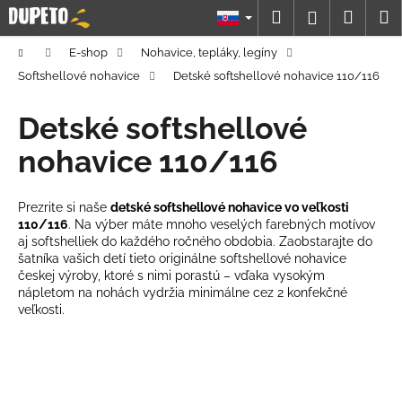
K
Prejsť
Hľadať
Náku
M
Prihláseni
na
o
obsah
Späť
Späť
košík
š
Domov
E-shop
Nohavice, tepláky, legíny
í
Softshellové nohavice
Detské softshellové nohavice 110/116
Č
k
o
Detské softshellové
p
nohavice 110/116
o
t
Prezrite si naše
detské softshellové nohavice vo veľkosti
r
110/116
. Na výber máte mnoho veselých farebných motívov
e
aj softshelliek do každého ročného obdobia. Zaobstarajte do
b
šatníka vašich detí tieto originálne softshellové nohavice
českej výroby, ktoré s nimi porastú – vďaka vysokým
u
nápletom na nohách vydržia minimálne cez 2 konfekčné
j
veľkosti.
e
t
e
n