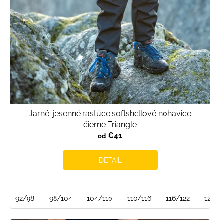
Jarné-jesenné rastúce softshellové nohavice
čierne Triangle
€41
od
DETAIL
92/98
98/104
104/110
110/116
116/122
122/