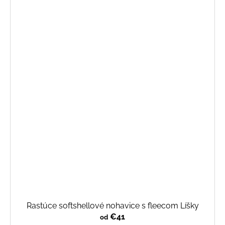
Rastúce softshellové nohavice s fleecom Líšky
€41
od