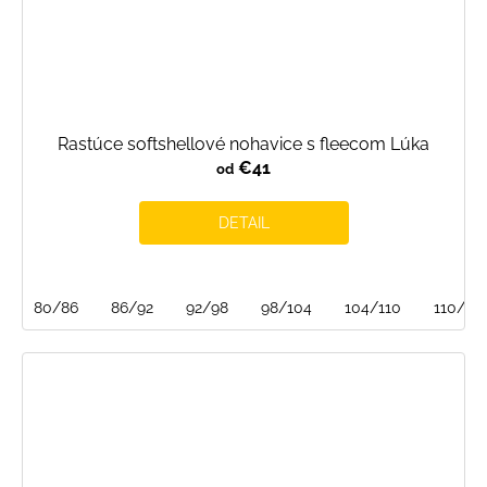
Rastúce softshellové nohavice s fleecom Lúka
€41
od
DETAIL
80/86
86/92
92/98
98/104
104/110
110/116