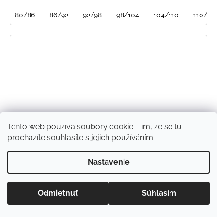
80/86
86/92
92/98
98/104
104/110
110/116
Tento web používá soubory cookie. Tím, že se tu
procházíte souhlasíte s jejich používáním.
Nastavenie
Odmietnuť
Súhlasím