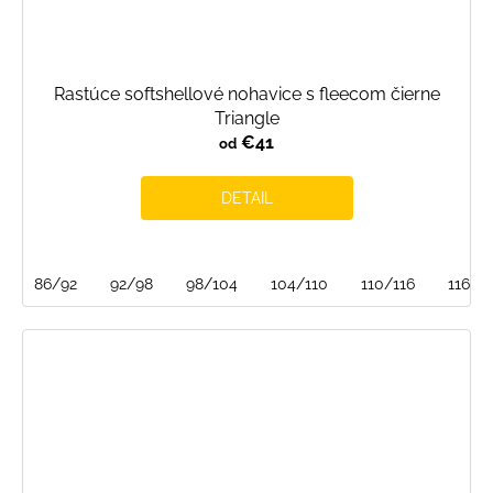
Rastúce softshellové nohavice s fleecom čierne
Triangle
€41
od
DETAIL
86/92
92/98
98/104
104/110
110/116
116/1