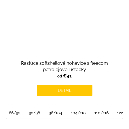
Rastúce softshellové nohavice s fleecom
petrolejové Lístočky
€41
od
DETAIL
86/92
92/98
98/104
104/110
110/116
122/1