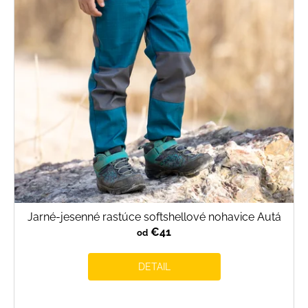
s
p
r
o
d
u
k
t
o
v
Jarné-jesenné rastúce softshellové nohavice Autá
€41
od
DETAIL