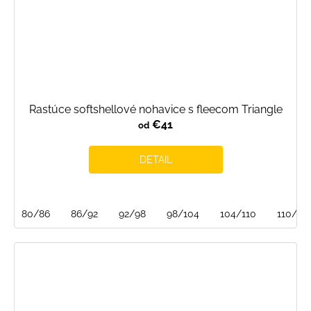
Rastúce softshellové nohavice s fleecom Triangle
€41
od
DETAIL
80/86
86/92
92/98
98/104
104/110
110/116