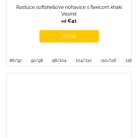
Rastúce softshellové nohavice s fleecom khaki
Vesmír
€41
od
DETAIL
86/92
92/98
98/104
104/110
110/116
116/1