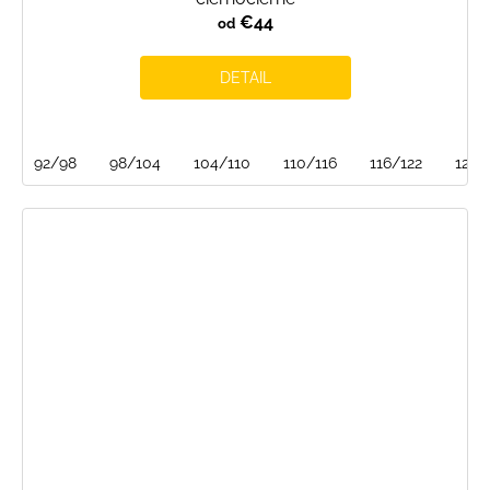
€44
od
DETAIL
92/98
98/104
104/110
110/116
116/122
122/