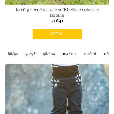
Jarné-jesenné rastúce softshellové nohavice
Bobule
€41
od
DETAIL
86/92
92/98
98/104
104/110
110/116
116/1