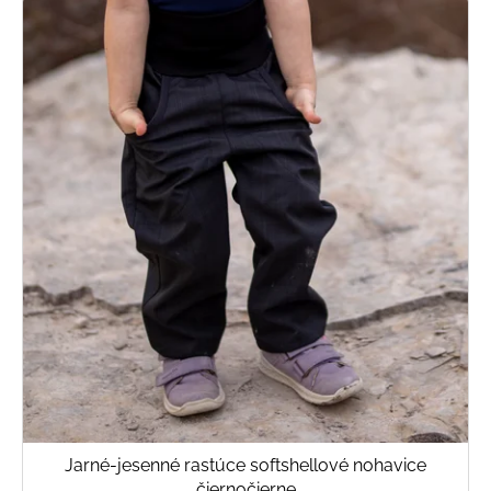
Jarné-jesenné rastúce softshellové nohavice
čiernočierne