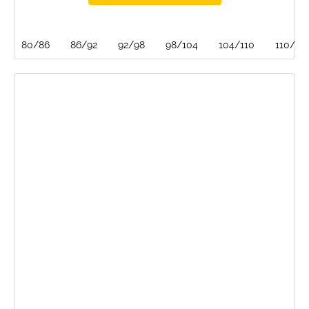
80/86
86/92
92/98
98/104
104/110
110/116