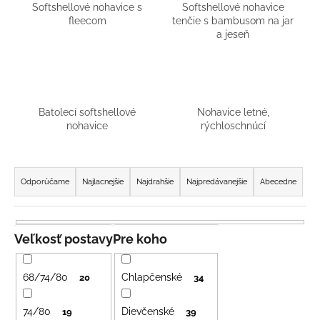
Softshellové nohavice s
Softshellové nohavice
á
fleecom
tenčie s bambusom na jar
j
a jeseň
s
ť
?
Batolecí softshellové
Nohavice letné,
nohavice
rýchloschnúcí
R
HĽADAŤ
a
Odporúčame
Najlacnejšie
Najdrahšie
Najpredávanejšie
Abecedne
d
e
O
n
Veľkosť postavy
Pre koho
d
i
p
e
o
68/74/80
Chlapčenské
20
34
r
p
ú
r
74/80
Dievčenské
19
39