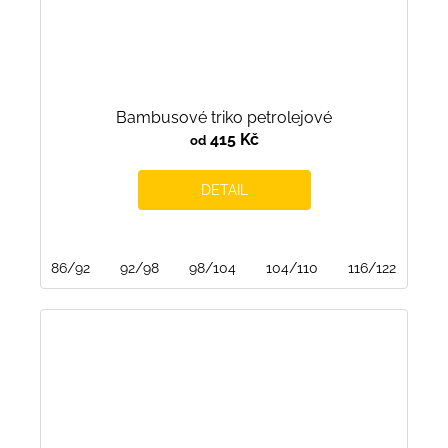
Bambusové triko petrolejové
415 Kč
od
DETAIL
86/92
92/98
98/104
104/110
116/122
122