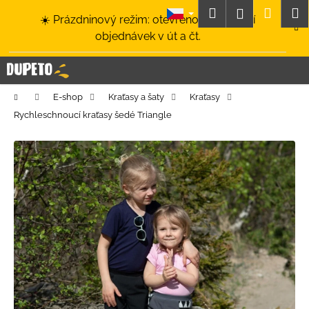
K
Přejít
Hledat
Nákup
M
Přihlášení
☀️ Prázdninový režim: otevřeno a odesílání
na
o
obsah
Zpět
Zpět
objednávek v út a čt.
košík
š
í
C
k
o
Domů
E-shop
Kraťasy a šaty
Kraťasy
p
Rychleschnoucí kraťasy šedé Triangle
o
t
ř
e
b
u
j
e
t
e
n