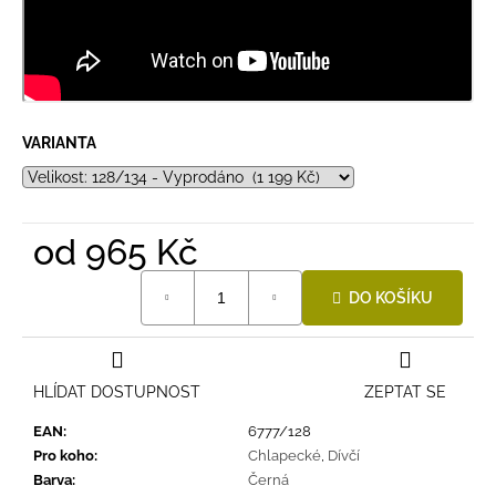
VARIANTA
od
965 Kč
Měrná
DO KOŠÍKU
cena:
HLÍDAT DOSTUPNOST
ZEPTAT SE
EAN
:
6777/128
Pro koho
:
Chlapecké
,
Dívčí
Barva
:
Černá