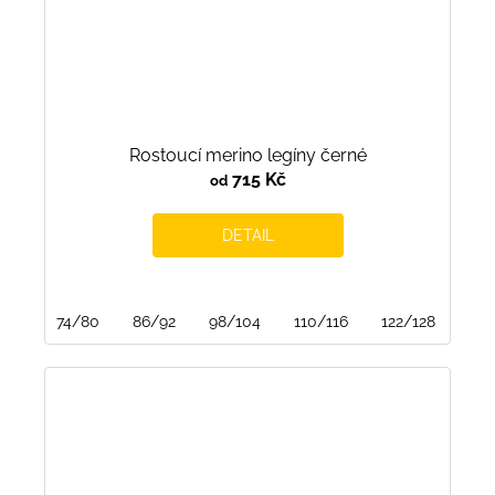
Rostoucí merino legíny černé
715 Kč
od
DETAIL
74/80
86/92
98/104
110/116
122/128
134