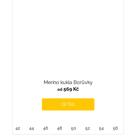
Merino kukla Borůvky
569 Kč
od
DETAIL
42
44
46
48
50
52
54
56