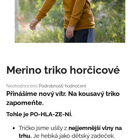
a
j
í
t
?
Merino triko horčicové
HLEDAT
Průměrné
Neohodnoceno
Podrobnosti hodnocení
hodnocení
Přinášíme nový vítr. Na kousavý triko
produktu
D
zapomeňte.
je
o
0,0
p
Tohle je PO-HLA-ZE-NÍ.
z
o
5
r
Tričko jsme ušily z
nejjemnější vlny na
hvězdiček.
u
trhu.
Je hebká jako dětský zadeček.