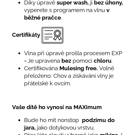
Díky úpravě
super wash,
ji
bez úhony,
vyperete s programem na vlnu
v
běžné pračce
.
Certifikáty
Vlna při úpravě prošla procesem EXP
= Je upravena
bez
pomoci
chloru
.
Certifikována
Mulesing free.
Volně
přeloženo: Chov a získávání vlny je
přátelské k ovcím.
Vaše dítě ho vynosí na MAXimum
Bude ho mít nonstop
podzimu do
jara,
jako dotykovou vrstvu.