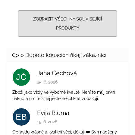
ZOBRAZIT VŠECHNY SOUVISEJÍCÍ
PRODUKTY
Jana Čechová
JČ
Hodnocení obchodu je 5 z 5 hvězdiček.
25. 6. 2026
Zboží jako vždy ve výborné kvalitě. Není to můj první
nákup a určitě si jej ještě několikrát zopakuji.
Evija Bluma
EB
Hodnocení obchodu je 5 z 5 hvězdiček.
15. 6. 2026
Opravdu krásné a kvalitní věci, děkuji ❤️ Syn nadšený