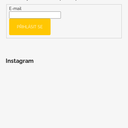
a
t
E-mail
í
PŘIHLÁSIT SE
Instagram