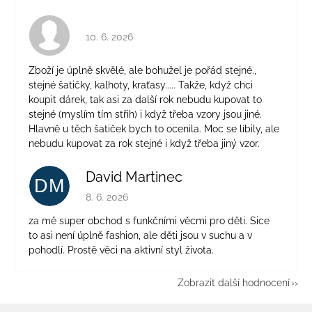
Hodnocení obchodu je 4 z 5 hvězdiček.
10. 6. 2026
Zboží je úplně skvělé, ale bohužel je pořád stejné.,
stejné šatičky, kalhoty, kraťasy..... Takže, když chci
koupit dárek, tak asi za další rok nebudu kupovat to
stejné (myslím tím střih) i když třeba vzory jsou jiné.
Hlavně u těch šatiček bych to ocenila. Moc se líbily, ale
nebudu kupovat za rok stejné i když třeba jiný vzor.
David Martinec
DM
Hodnocení obchodu je 5 z 5 hvězdiček.
8. 6. 2026
za mě super obchod s funkčními věcmi pro děti. Sice
to asi není úplně fashion, ale děti jsou v suchu a v
pohodlí. Prostě věci na aktivní styl života.
Zobrazit další hodnocení