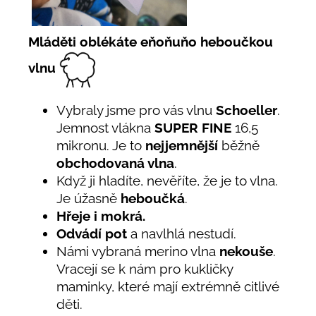
Mláděti oblékáte eňoňuňo heboučkou
vlnu
Vybraly jsme pro vás vlnu
Schoeller
.
Jemnost vlákna
SUPER FINE
16,5
mikronu. Je to
nejjemnější
běžně
obchodovaná vlna
.
Když ji hladíte, nevěříte, že je to vlna.
Je úžasně
heboučká
.
Hřeje i mokrá.
Odvádí pot
a navlhlá nestudí.
Námi vybraná merino vlna
nekouše
.
Vracejí se k nám pro kukličky
maminky, které mají extrémně citlivé
děti.