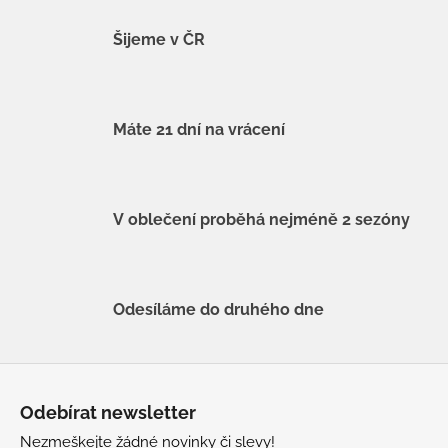
Šijeme v ČR
Máte 21 dní na vrácení
V oblečení proběhá nejméně 2 sezóny
Odesíláme do druhého dne
Z
á
Odebírat newsletter
p
Nezmeškejte žádné novinky či slevy!