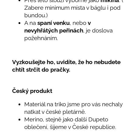
Přes léto slouží výborně jako
mikina
. (
Zabere minimum místa v báglu i pod
bundou.)
A na
spaní venku
, nebo
v
nevyhřátých peřinách
, je doslova
požehnáním.
Vyzkoušejte ho, uvidíte, že ho nebudete
chtít strčit do pračky.
Český produkt
Materiál na triko jsme pro vás nechaly
natkat v české pletárně.
Merino, stejně jako další Dupeto
oblečení, šijeme v České republice.