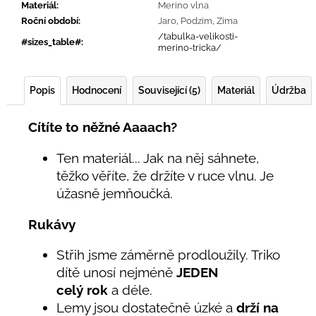
Materiál
:
Merino vlna
Roční období
:
Jaro
,
Podzim
,
Zima
/tabulka-velikosti-
#sizes_table#
:
merino-tricka/
Popis
Hodnocení
Související (5)
Materiál
Údržba
Cítíte to něžné Aaaach?
Ten materiál... Jak na něj sáhnete,
těžko věříte, že držíte v ruce vlnu. Je
úžasně jemňoučká.
Rukávy
Střih jsme záměrně prodloužily. Triko
dítě unosí nejméně
JEDEN
celý rok
a déle.
Lemy jsou dostatečně úzké a
drží na