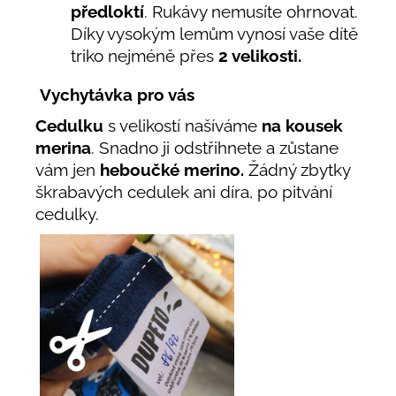
předloktí
. Rukávy nemusíte ohrnovat.
Díky vysokým lemům vynosí vaše dítě
triko nejméně přes
2 velikosti.
Vychytávka pro vás
Cedulku
s velikostí našíváme
na kousek
merina
. Snadno ji odstřihnete a zůstane
vám jen
heboučké merino.
Žádný zbytky
škrabavých cedulek ani díra, po pitvání
cedulky.