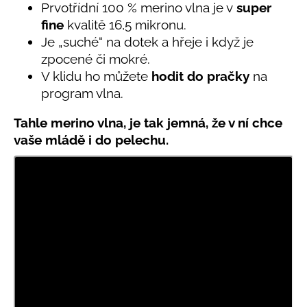
č
Prvotřídní 100 % merino vlna je v
super
u
fine
kvalitě 16,5 mikronu.
j
Je „suché“ na dotek a hřeje i když je
e
zpocené či mokré.
m
V klidu ho můžete
hodit do pračky
na
e
program vlna.
LETNÍ
Tahle merino vlna, je tak jemná, že v ní chce
RYCHLESCHNOUCÍ
vaše mládě i do pelechu.
KALHOTY
ŽLUTÉ
695
Kč