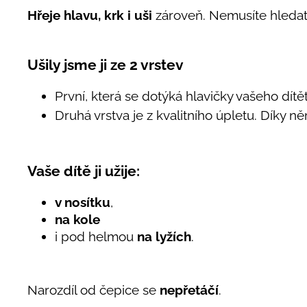
Hřeje hlavu, krk i uši
zároveň. Nemusíte hledat 
Ušily jsme ji ze 2 vrstev
První, která se dotýká hlavičky vašeho dítě
Druhá vrstva je z kvalitního úpletu. Díky n
Vaše dítě ji užije:
v nosítku
,
na kole
i pod helmou
na lyžích
.
Narozdíl od čepice se
nepřetáčí
.