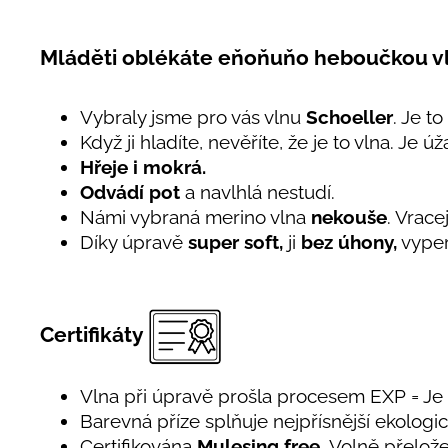
Mláděti oblékáte eňoňuňo heboučkou v
Vybraly jsme pro vás vlnu
Schoeller
. Je to
Když ji hladíte, nevěříte, že je to vlna. Je 
Hřeje i mokrá.
Odvádí pot
a navlhlá nestudí.
Námi vybraná merino vlna
nekouše
. Vrace
Díky úpravě
super soft,
ji
bez úhony,
vyper
Certifikáty
Vlna při úpravě prošla procesem EXP = J
Barevná příze splňuje nejpřísnější ekolog
Certifikována
Mulesing free.
Volně přelože