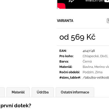
VARIANTA
od
569 Kč
Měrná
cena:
EAN
:
4047/48
Pro koho
:
Chlapecké
,
Dívčí
,
Barva
:
Černá
Materiál
:
Bavlna
,
Merino vl
Roční období
:
Podzim
,
Zima
#sizes_table#
:
/tabulka-velikost
Materiál
Údržba
Ostatní informace
 první dotek?