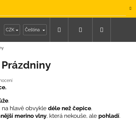
.
Hledat
Přihlášení
Nákupní
y
Moje objednávka
CZK
Čeština
ny
košík
 Prázdniny
nocení
ce.
ůže
.
i na hlavě obvykle
déle než čepice
.
nější merino vlny
, která nekouše, ale
pohladí
.
IKO NÁMOŘNICKÉ