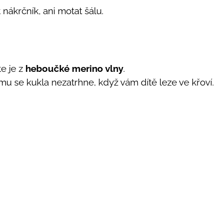
nákrčník, ani motat šálu.
te je z
heboučké merino vlny
.
ěmu se kukla nezatrhne, když vám dítě leze ve křoví.