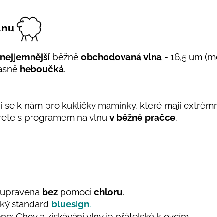
lnu
nejjemnější
běžně
obchodovaná vlna
- 16,5 um (me
úžasně
heboučká
.
jí se k nám pro kukličky maminky, které mají extrémně
ete s programem na vlnu
v běžné pračce
.
e upravena
bez
pomoci
chloru
.
ický standard
bluesign
.
no: Chov a získávání vlny je přátelské k ovcím.