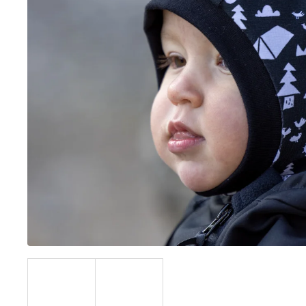
BÍLÝ
395 Kč