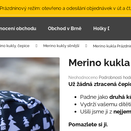
 Prázdninový režim: otevřeno a odesílání objednávek v út a čt
nocení obchodu
Obchod v Brně
Holky Dupeťačk
Co potřebujete najít?
ino kukly, čepice
Merino kukly silnější
Merino kukla Prázdni
HLEDAT
Merino kukla
Průměrné
Neohodnoceno
Podrobnosti hod
Doporučujeme
hodnocení
Už žádná ztracená čepi
produktu
je
Padne jako
druhá k
0,0
Vydrží vašemu dítět
z
Ušili jsme ji z
nejjem
5
hvězdiček.
Pomazlete si ji.
LETNÍ ČEPICE UV 30 SVĚTLE MODRÁ
BAMBUSOVÉ TR