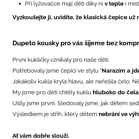
Při lyžovačce mají děti díky ní
v teple
i mís
Vyzkoušejte ji, uvidíte, že klasická čepice už
Dupeto kousky pro vás šijeme bez komp
První kukličky vznikaly pro naše děti.
Potřebovaly jsme čepici ve stylu "
Narazím a j
Jakákoliv kukla kryla hlavu, ale neřešila čelo. Něk
My jsme pro děti chtěly kuklu
hluboko do čela
Ušily jsme první. Sledovaly jsme, jak dětem sedí
Výsledkem je střih, který dětem
nebrání ve vý
Ať vám dobře slouží.