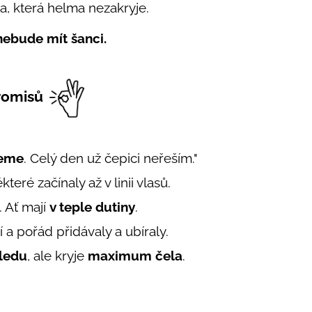
ta, která helma nezakryje.
 nebude mít šanci.
romisů
deme
. Celý den už čepici neřeším."
teré začínaly až v linii vlasů.
. Ať mají
v teple dutiny
.
 a pořád přidávaly a ubíraly.
hledu
, ale kryje
maximum čela
.