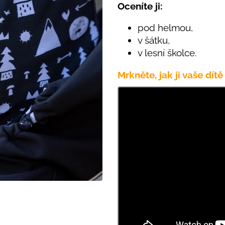
PRUHY MODRÉ
Oceníte ji:
395 Kč
435 Kč
pod helmou,
v šátku,
v lesní školce.
Mrkněte, jak ji vaše dí