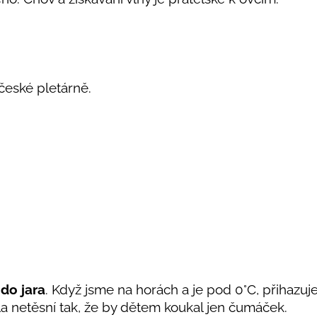
 české pletárně.
do jara
. Když jsme na horách a je pod 0°C, přihazuj
la netěsní tak, že by dětem koukal jen čumáček.