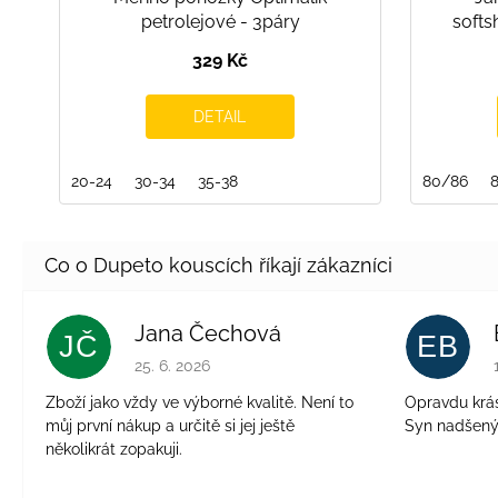
petrolejové - 3páry
softs
329 Kč
DETAIL
20-24
30-34
35-38
80/86
Jana Čechová
JČ
EB
Hodnocení obchodu je 5 z 5 hvězdiček.
25. 6. 2026
Zboží jako vždy ve výborné kvalitě. Není to
Opravdu krásn
můj první nákup a určitě si jej ještě
Syn nadšen
několikrát zopakuji.