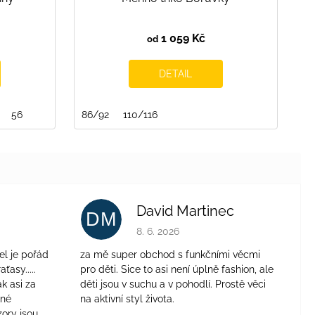
1 059 Kč
od
DETAIL
146/152
56
86/92
110/116
David Martinec
DM
je 4 z 5 hvězdiček.
Hodnocení obchodu je 5 z 5 hvězdiček.
8. 6. 2026
el je pořád
za mě super obchod s funkčními věcmi
aťasy.....
pro děti. Sice to asi není úplně fashion, ale
ak asi za
děti jsou v suchu a v pohodlí. Prostě věci
jné
na aktivní styl života.
zory jsou