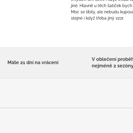
jiné. Hlavně u těch šatiček bych 
Moc se líbily, ale nebudu kupova
stejné i když třeba jiný vzor.
V oblečení probě
Máte 21 dní na vrácení
nejméně 2 sezón