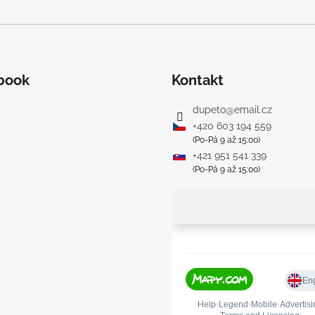
book
Kontakt
dupeto
@
email.cz
+420 603 194 559
(Po-Pá 9 až 15:00)
+421 951 541 339
(Po-Pá 9 až 15:00)