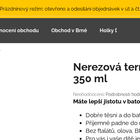
 Prázdninový režim: otevřeno a odesílání objednávek v út a čt
nocení obchodu
Obchod v Brně
Holky Dupeťačk
Co potřebujete najít?
l
HLEDAT
Nerezová te
350 ml
Doporučujeme
Průměrné
Neohodnoceno
Podrobnosti hod
hodnocení
Máte lepší jistotu v bat
produktu
je
Dobře těsní a do b
0,0
Příjemně padne do 
z
Bez ftalátů, olova, B
5
LETNÍ ČEPICE UV 30 SVĚTLE MODRÁ
BAMBUSOVÉ TR
hvězdiček.
Pro vás i vaše dítě j