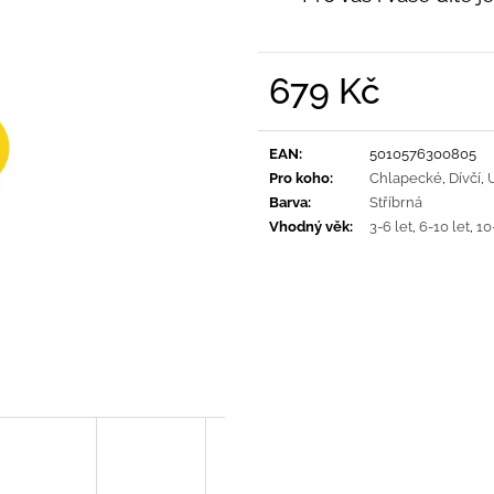
PRUHY MODRÉ
395 Kč
435 Kč
679 Kč
Měrná
cena:
EAN
:
5010576300805
Pro koho
:
Chlapecké
,
Dívčí
,
Barva
:
Stříbrná
Vhodný věk
:
3-6 let
,
6-10 let
,
10