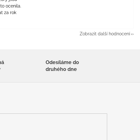
to ocenila.
t za rok
Zobrazit další hodnocení
há
Odesíláme do
y
druhého dne