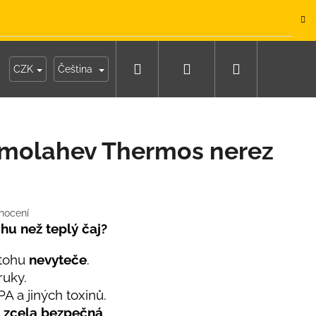
.
Hledat
Přihlášení
Nákupní
y
Moje objednávka
CZK
Čeština
košík
rmolahev Thermos nerez
nocení
ohu než teplý čaj?
atohu
nevyteče
.
ruky.
PA a jiných toxinů.
IKO NÁMOŘNICKÉ
e
zcela bezpečná
.