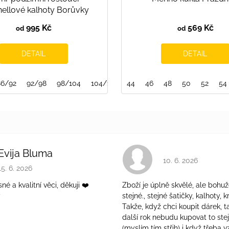
hellové kalhoty Borůvky
995 Kč
569 Kč
od
od
DETAIL
DETAIL
86/92
92/98
98/104
104/110
44
110/116
46
116/122
48
50
140/146
52
54
Evija Bluma
Hodnocení obchodu 
10. 6. 2026
Hodnocení obchodu je 5 z 5 hvězdiček.
15. 6. 2026
é a kvalitní věci, děkuji ❤️
Zboží je úplně skvělé, ale bohuž
ý
stejné., stejné šatičky, kalhoty, kr
Takže, když chci koupit dárek, t
další rok nebudu kupovat to ste
(myslím tím střih) i když třeba v