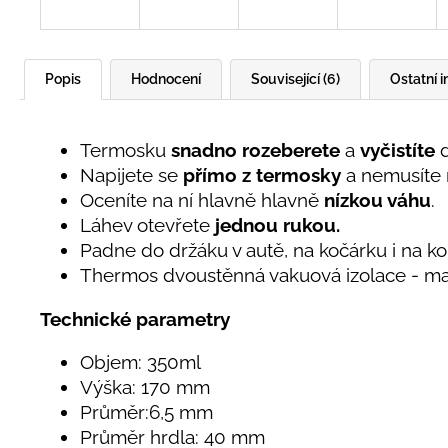
Popis
Hodnocení
Související (6)
Ostatní 
Termosku
snadno rozeberete
a
vyčistíte
d
Napijete se
přímo z termosky
a nemusíte 
Oceníte na ní hlavně hlavně
nízkou váhu
.
Láhev otevřete
jednou rukou.
Padne do držáku v autě, na kočárku i na ko
Thermos dvoustěnná vakuová izolace - max
Technické parametry
Objem: 350ml
Výška: 170 mm
Průměr:6,5 mm
Průměr hrdla: 40 mm