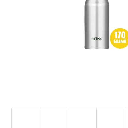
BÍLÝ
395 Kč