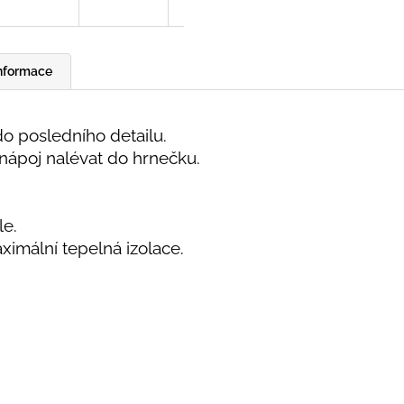
informace
o posledního detailu.
nápoj nalévat do hrnečku.
le.
imální tepelná izolace.