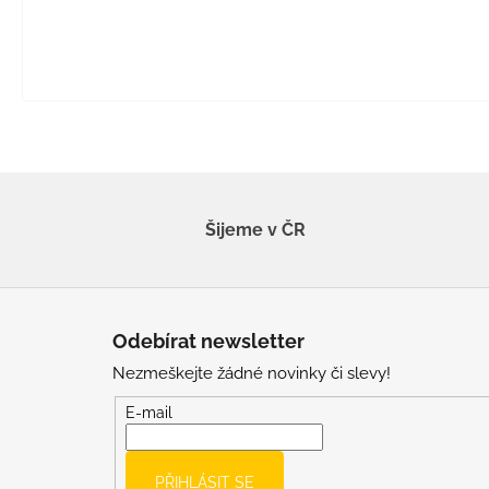
Šijeme v ČR
Z
á
Odebírat newsletter
p
Nezmeškejte žádné novinky či slevy!
a
t
E-mail
í
PŘIHLÁSIT SE