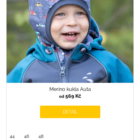
r
o
d
u
k
t
ů
Merino kukla Auta
569 Kč
od
DETAIL
44
46
48