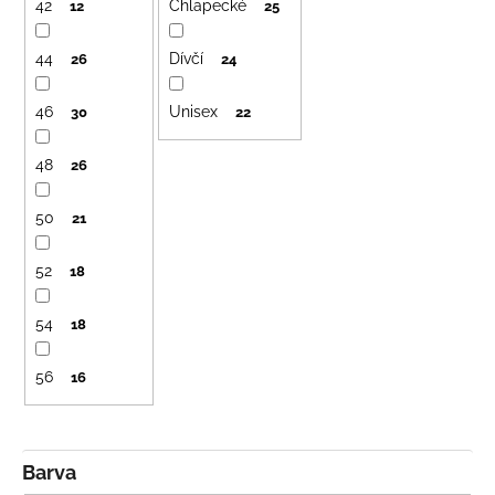
p
č
42
Chlapecké
12
25
u
r
j
o
44
Dívčí
26
24
e
d
m
46
Unisex
u
30
22
e
k
48
26
t
LETNÍ
ů
RYCHLESCHNOUCÍ
50
21
KALHOTY
ŽLUTÉ
52
18
695
Kč
54
18
56
16
Barva