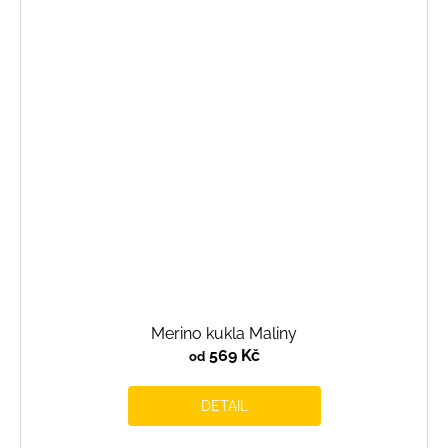
Merino kukla Maliny
569 Kč
od
DETAIL