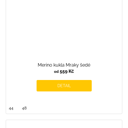
Merino kukla Mraky šedé
559 Kč
od
DETAIL
44
48