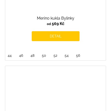
Merino kukla Bylinky
569 Kč
od
DETAIL
44
46
48
50
52
54
56