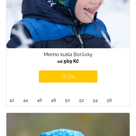
Merino kukla Borůvky
569 Kč
od
DETAIL
42
44
46
48
50
52
54
56