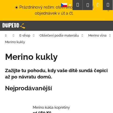
K
Přejít
Hledat
Nákup
M
Přihlášení
☀️ Prázdninový režim: otevřeno a odesílání
na
o
obsah
Zpět
Zpět
objednávek v út a čt.
košík
š
í
C
k
o
Domů
E-shop
Oblečení podle materiálu
Merino vlna
p
Merino kukly
o
t
Merino kukly
ř
e
Zažijte tu pohodu, kdy vaše dítě sundá čepici
b
až po návratu domů.
u
j
Nejprodávanější
e
t
e
Merino kukla kopretiny
n
569 Kč
od