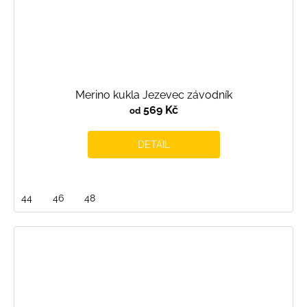
Merino kukla Jezevec závodník
569 Kč
od
DETAIL
44
46
48