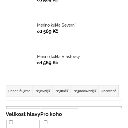
a
j
í
Merino kukla Severní
t
569 Kč
od
?
Merino kukla Vlaštovky
569 Kč
od
HLEDAT
Ř
a
D
Doporučujeme
Nejlevnější
Nejdražší
Nejprodávanější
Abecedně
o
z
p
e
o
n
Velikost hlavy
Pro koho
r
í
u