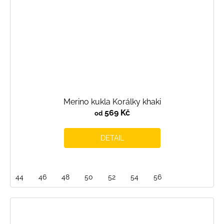
Merino kukla Korálky khaki
569 Kč
od
DETAIL
44
46
48
50
52
54
56