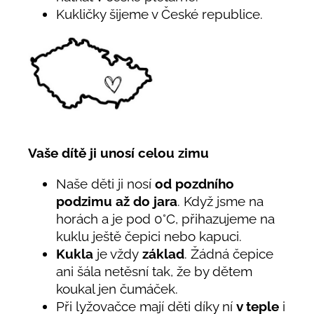
Kukličky šijeme v České republice.
Vaše dítě ji unosí celou zimu
Naše děti ji nosí
od pozdního
podzimu až do jara
. Když jsme na
horách a je pod 0°C, přihazujeme na
kuklu ještě čepici nebo kapuci.
Kukla
je vždy
základ
. Žádná čepice
ani šála netěsní tak, že by dětem
koukal jen čumáček.
Při lyžovačce mají děti díky ní
v teple
i