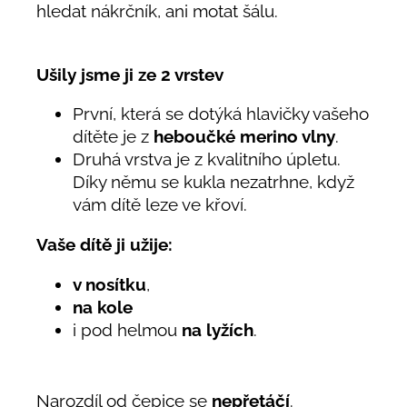
hledat nákrčník, ani motat šálu.
Ušily jsme ji ze 2 vrstev
První, která se dotýká hlavičky vašeho
dítěte je z
heboučké merino vlny
.
Druhá vrstva je z kvalitního úpletu.
Díky němu se kukla nezatrhne, když
vám dítě leze ve křoví.
Vaše dítě ji užije:
v nosítku
,
na kole
i pod helmou
na lyžích
.
Narozdíl od čepice se
nepřetáčí
.