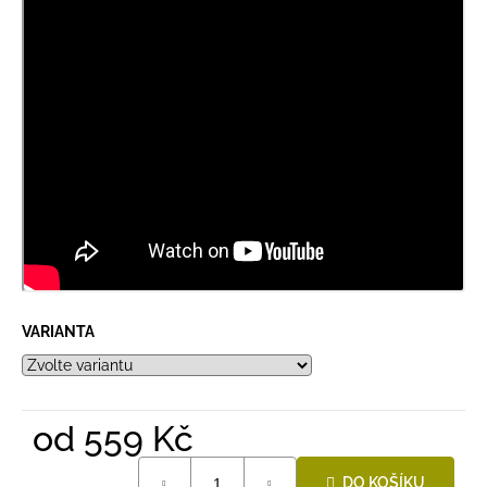
VARIANTA
od
559 Kč
Měrná
DO KOŠÍKU
cena: