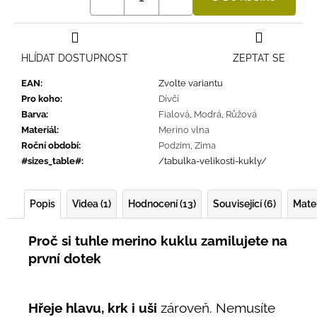
HLÍDAT DOSTUPNOST
ZEPTAT SE
EAN
:
Zvolte variantu
Pro koho
:
Dívčí
Barva
:
Fialová
,
Modrá
,
Růžová
Materiál
:
Merino vlna
Roční období
:
Podzim
,
Zima
#sizes_table#
:
/tabulka-velikosti-kukly/
Popis
Videa (1)
Hodnocení (13)
Související (6)
Mater
Proč si tuhle merino kuklu zamilujete na
první dotek
Hřeje hlavu, krk i uši
zároveň. Nemusíte