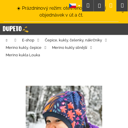
K
Přejít
Hledat
Nákup
M
Přihlášení
☀️ Prázdninový režim: otevřeno a odesílání
na
o
obsah
Zpět
Zpět
objednávek v út a čt.
košík
š
í
C
k
o
Domů
E-shop
Čepice, kukly, čelenky, nákrčníky
p
Merino kukly, čepice
Merino kukly silnější
o
Merino kukla Louka
t
ř
e
b
u
j
e
t
e
n