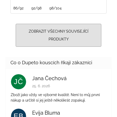
86/92
92/98
98/104
ZOBRAZIT VŠECHNY SOUVISEJÍCÍ
PRODUKTY
Jana Čechová
JČ
Hodnocení obchodu je 5 z 5 hvězdiček.
25. 6. 2026
Zboží jako vždy ve výborné kvalitě. Není to můj první
nákup a určitě si jej ještě několikrát zopakuji.
Evija Bluma
EB