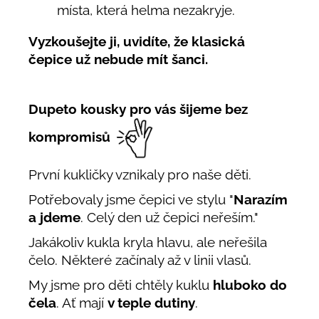
místa, která helma nezakryje.
Vyzkoušejte ji, uvidíte, že klasická
čepice už nebude mít šanci.
Dupeto kousky pro vás šijeme bez
kompromisů
První kukličky vznikaly pro naše děti.
Potřebovaly jsme čepici ve stylu "
Narazím
a jdeme
. Celý den už čepici neřeším."
Jakákoliv kukla kryla hlavu, ale neřešila
čelo. Některé začínaly až v linii vlasů.
My jsme pro děti chtěly kuklu
hluboko do
čela
. Ať mají
v teple dutiny
.