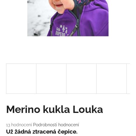
a
j
í
t
?
HLEDAT
D
o
Merino kukla Louka
p
o
r
Průměrné
13 hodnocení
Podrobnosti hodnocení
u
hodnocení
Už žádná ztracená čepice.