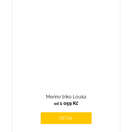
Merino triko Louka
1 059 Kč
od
DETAIL