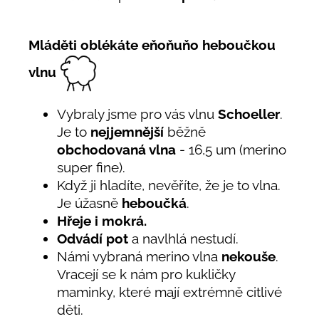
Mláděti oblékáte eňoňuňo heboučkou
vlnu
Vybraly jsme pro vás vlnu
Schoeller
.
Je to
nejjemnější
běžně
obchodovaná vlna
- 16,5 um (merino
super fine).
Když ji hladíte, nevěříte, že je to vlna.
Je úžasně
heboučká
.
Hřeje i mokrá.
Odvádí pot
a navlhlá nestudí.
Námi vybraná merino vlna
nekouše
.
Vracejí se k nám pro kukličky
maminky, které mají extrémně citlivé
děti.