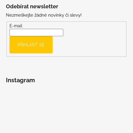
á
Odebírat newsletter
p
Nezmeškejte žádné novinky či slevy!
a
t
E-mail
í
PŘIHLÁSIT SE
Instagram