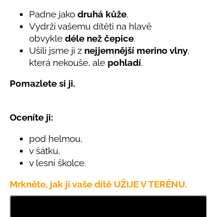
č
produktu
je
u
Padne jako
druhá kůže
.
5,0
j
Vydrží vašemu dítěti na hlavě
z
e
obvykle
déle než čepice
.
5
m
hvězdiček.
Ušili jsme ji z
nejjemnější merino vlny
,
e
která nekouše, ale
pohladí
.
Pomazlete si ji.
LETNÍ
KLOBOUČEK
S
OUŠKY
UV
Oceníte ji:
30
BÍLÝ
pod helmou,
395
v šátku,
Kč
v lesní školce.
Mrkněte, jak ji vaše dítě UŽIJE V TERÉNU.