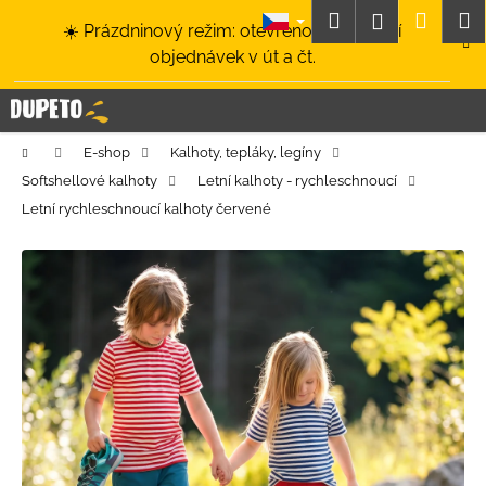
K
Přejít
Hledat
Nákup
M
Přihlášení
☀️ Prázdninový režim: otevřeno a odesílání
na
o
obsah
Zpět
Zpět
objednávek v út a čt.
košík
š
í
C
k
o
Domů
E-shop
Kalhoty, tepláky, legíny
p
Softshellové kalhoty
Letní kalhoty - rychleschnoucí
o
Letní rychleschnoucí kalhoty červené
t
ř
e
b
u
j
e
t
e
n