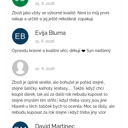
Hodnocení obchodu je 5 z 5 hvězdiček.
25. 6. 2026
Zboží jako vždy ve výborné kvalitě. Není to můj první
nákup a určitě si jej ještě několikrát zopakuji.
Evija Bluma
EB
Hodnocení obchodu je 5 z 5 hvězdiček.
15. 6. 2026
Opravdu krásné a kvalitní věci, děkuji ❤️ Syn nadšený
Hodnocení obchodu je 4 z 5 hvězdiček.
10. 6. 2026
Zboží je úplně skvělé, ale bohužel je pořád stejné.,
stejné šatičky, kalhoty, kraťasy..... Takže, když chci
koupit dárek, tak asi za další rok nebudu kupovat to
stejné (myslím tím střih) i když třeba vzory jsou jiné.
Hlavně u těch šatiček bych to ocenila. Moc se líbily, ale
nebudu kupovat za rok stejné i když třeba jiný vzor.
David Martinec