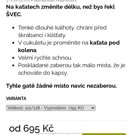
č
3 hodnocení
Podrobnosti hodnocení
hodnocení
Na kaťatech změníte délku, než bys řekl
u
produktu
j
ŠVEC.
je
e
5,0
m
Tenké dlouhé kalhoty, chrání před
z
e
škrábanci i klíšťaty.
5
hvězdiček.
V cukuletu je proměníte na
kaťata pod
kolena
.
LETNÍ
KLOBOUČEK
Velmi rychle schnou.
S
Poskládané zaberou tak málo místa, že je
OUŠKY
schováte do kapsy.
UV
30
BÍLÝ
Tyhle gatě žádné místo navíc nezaberou.
395
Kč
VARIANTA
od
695 Kč