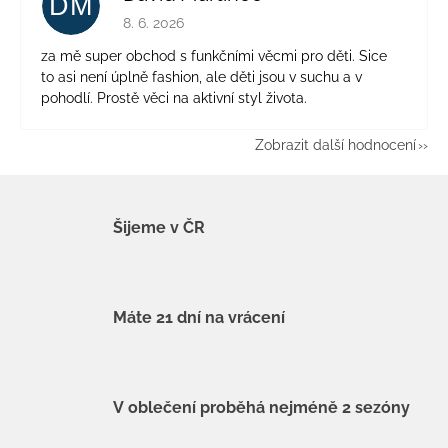
DM
Hodnocení obchodu je 5 z 5 hvězdiček.
8. 6. 2026
za mě super obchod s funkčními věcmi pro děti. Sice
to asi není úplně fashion, ale děti jsou v suchu a v
pohodlí. Prostě věci na aktivní styl života.
Zobrazit další hodnocení
Šijeme v ČR
Máte 21 dní na vrácení
V oblečení proběhá nejméně 2 sezóny