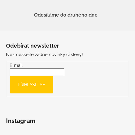
Odesíláme do druhého dne
Z
á
Odebírat newsletter
p
Nezmeškejte žádné novinky či slevy!
a
t
E-mail
í
PŘIHLÁSIT SE
Instagram