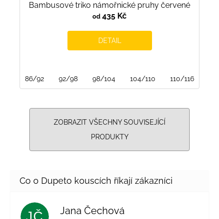
Bambusové triko námořnické pruhy červené
435 Kč
od
DETAIL
86/92
92/98
98/104
104/110
110/116
116
ZOBRAZIT VŠECHNY SOUVISEJÍCÍ
PRODUKTY
Jana Čechová
JČ