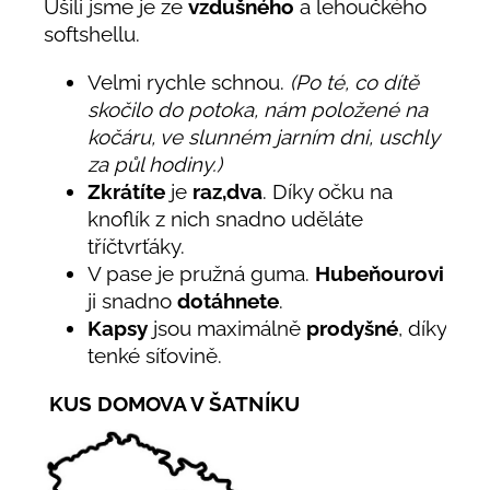
Ušili jsme je ze
vzdušného
a lehoučkého
softshellu.
Velmi rychle schnou.
(Po té, co dítě
skočilo do potoka, nám položené na
kočáru, ve slunném jarním dni, uschly
za půl hodiny.)
Zkrátíte
je
raz,dva
. Díky očku na
knoflík z nich snadno uděláte
tříčtvrťáky.
V pase je pružná guma.
Hubeňourovi
ji snadno
dotáhnete
.
Kapsy
jsou maximálně
prodyšné
, díky
tenké síťovině.
KUS DOMOVA V ŠATNÍKU