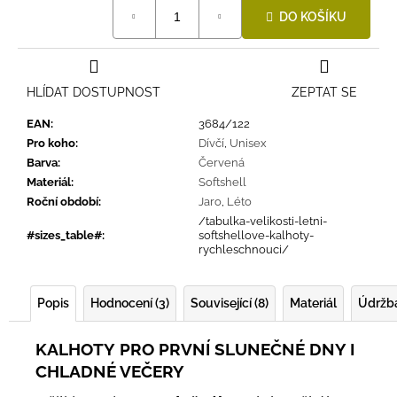
Měrná
DO KOŠÍKU
cena:
HLÍDAT DOSTUPNOST
ZEPTAT SE
EAN
:
3684/122
Pro koho
:
Dívčí
,
Unisex
Barva
:
Červená
Materiál
:
Softshell
Roční období
:
Jaro
,
Léto
/tabulka-velikosti-letni-
#sizes_table#
:
softshellove-kalhoty-
rychleschnouci/
Popis
Hodnocení (3)
Související (8)
Materiál
Údržb
KALHOTY
PRO PRVNÍ SLUNEČNÉ DNY I
CHLADNÉ VEČERY