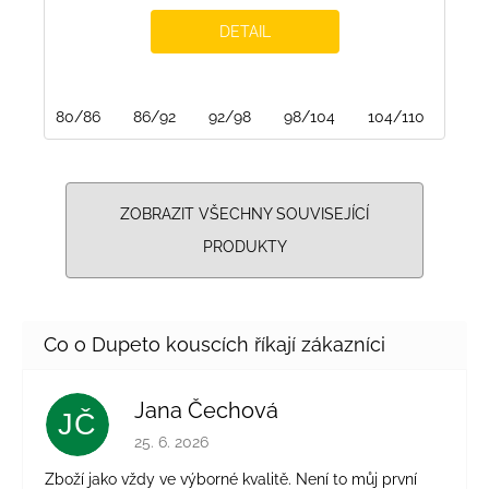
DETAIL
80/86
86/92
92/98
98/104
104/110
110/
ZOBRAZIT VŠECHNY SOUVISEJÍCÍ
PRODUKTY
Jana Čechová
JČ
Hodnocení obchodu je 5 z 5 hvězdiček.
25. 6. 2026
Zboží jako vždy ve výborné kvalitě. Není to můj první