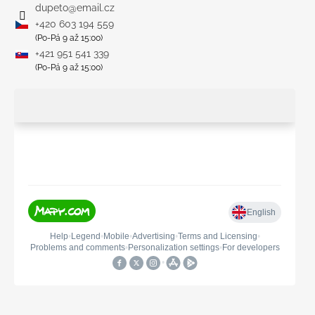
dupeto
@
email.cz
+420 603 194 559
(Po-Pá 9 až 15:00)
+421 951 541 339
(Po-Pá 9 až 15:00)