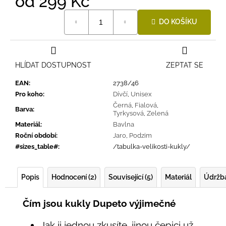
od
299 Kč
Měrná
DO KOŠÍKU
cena:
HLÍDAT DOSTUPNOST
ZEPTAT SE
EAN
:
2738/46
Pro koho
:
Dívčí
,
Unisex
Černá
,
Fialová
,
Barva
:
Tyrkysová
,
Zelená
Materiál
:
Bavlna
Roční období
:
Jaro
,
Podzim
#sizes_table#
:
/tabulka-velikosti-kukly/
Popis
Hodnocení (2)
Související (5)
Materiál
Údržb
Čím jsou kukly Dupeto výjimečné
Jak ji jednou zkusíte, jinou čepici už