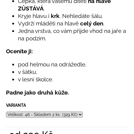
č
Čepka, která vašemu dítěti
na hlavě
5,0
u
ZŮSTÁVÁ
.
z
j
Kryje hlavu i
krk
. Nehledáte šálu.
5
e
hvězdiček.
Vydrží mláděti na hlavě
celý den
.
m
Jedna vrstva, co vám přijde vhod na jaře a
e
na podzim.
Oceníte ji:
LETNÍ
RYCHLESCHNOUCÍ
KALHOTY
pod helmou na odrážedle,
ŽLUTÉ
v šátku,
695
v lesní školce.
Kč
Padne jako druhá kůže.
VARIANTA