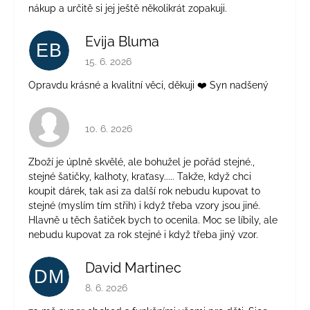
nákup a určitě si jej ještě několikrát zopakuji.
Evija Bluma
EB
Hodnocení obchodu je 5 z 5 hvězdiček.
15. 6. 2026
Opravdu krásné a kvalitní věci, děkuji ❤️ Syn nadšený
Hodnocení obchodu je 4 z 5 hvězdiček.
10. 6. 2026
Zboží je úplně skvělé, ale bohužel je pořád stejné.,
stejné šatičky, kalhoty, kraťasy..... Takže, když chci
koupit dárek, tak asi za další rok nebudu kupovat to
stejné (myslím tím střih) i když třeba vzory jsou jiné.
Hlavně u těch šatiček bych to ocenila. Moc se líbily, ale
nebudu kupovat za rok stejné i když třeba jiný vzor.
David Martinec
DM
Hodnocení obchodu je 5 z 5 hvězdiček.
8. 6. 2026