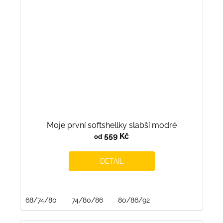
Moje první softshellky slabší modré
559 Kč
od
DETAIL
68/74/80
74/80/86
80/86/92