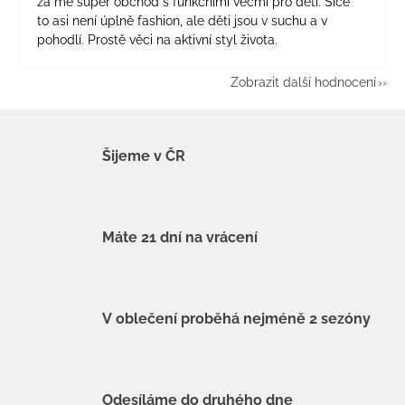
za mě super obchod s funkčními věcmi pro děti. Sice
to asi není úplně fashion, ale děti jsou v suchu a v
pohodlí. Prostě věci na aktivní styl života.
Zobrazit další hodnocení
Šijeme v ČR
Máte 21 dní na vrácení
V oblečení proběhá nejméně 2 sezóny
Odesíláme do druhého dne