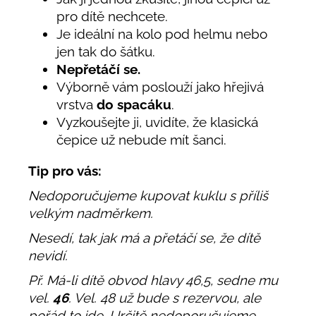
pro dítě nechcete.
Je ideální na kolo pod helmu nebo
jen tak do šátku.
Nepřetáčí se.
Výborně vám poslouží jako hřejivá
vrstva
do spacáku
.
Vyzkoušejte ji, uvidíte, že klasická
čepice už nebude mít šanci.
Tip pro vás:
Nedoporučujeme kupovat kuklu s příliš
velkým nadměrkem.
Nesedí, tak jak má a přetáčí se, že dítě
nevidí.
Př. Má-li dítě obvod hlavy 46,5, sedne mu
vel.
46
. Vel. 48 už bude s rezervou, ale
pořád to jde. Určitě nedoporučujeme