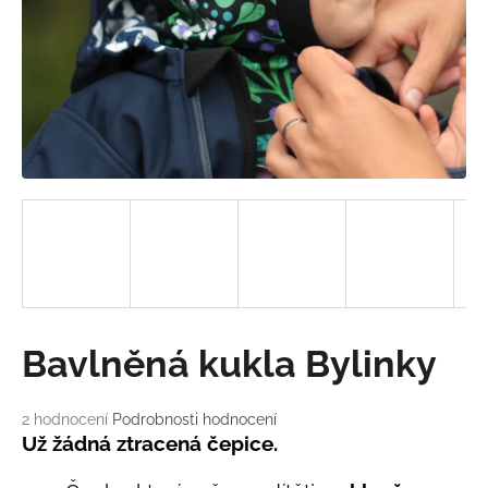
a
j
í
t
?
HLEDAT
D
Bavlněná kukla Bylinky
o
p
o
Průměrné
2 hodnocení
Podrobnosti hodnocení
hodnocení
r
Už žádná ztracená čepice.
produktu
u
je