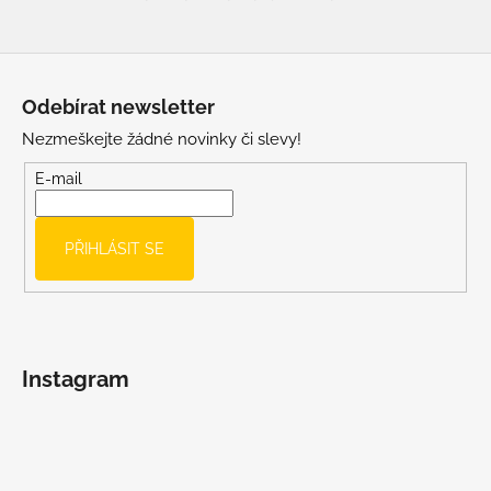
Z
á
Odebírat newsletter
p
Nezmeškejte žádné novinky či slevy!
a
t
E-mail
í
PŘIHLÁSIT SE
Instagram