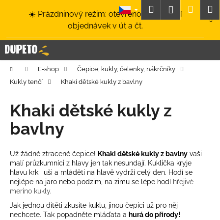
K
Přejít
Hledat
Nákup
M
Přihlášení
☀️ Prázdninový režim: otevřeno a odesílání
na
o
obsah
Zpět
Zpět
objednávek v út a čt.
košík
š
í
C
k
o
Domů
E-shop
Čepice, kukly, čelenky, nákrčníky
p
Kukly tenčí
Khaki dětské kukly z bavlny
o
t
Khaki dětské kukly z
ř
bavlny
e
b
u
Už žádné ztracené čepice!
Khaki dětské kukly z bavlny
vaši
malí průzkumníci z hlavy jen tak nesundají. Kuklička kryje
j
hlavu krk i uši a mláděti na hlavě vydrží celý den. Hodí se
e
nejlépe na jaro nebo podzim, na zimu se lépe hodí
hřejivé
t
merino kukly
.
e
Jak jednou dítěti zkusíte kuklu, jinou čepici už pro něj
nechcete. Tak popadněte mláďata a
hurá do přírody!
n