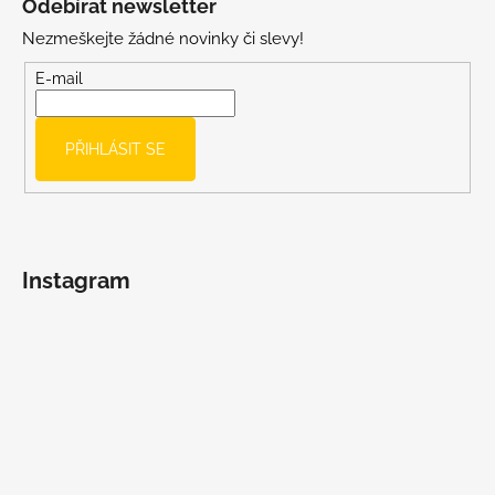
Odebírat newsletter
p
Nezmeškejte žádné novinky či slevy!
a
t
E-mail
í
PŘIHLÁSIT SE
Instagram