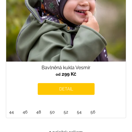
d
u
k
t
ů
Bavlněná kukla Vesmír
299 Kč
od
DETAIL
44
46
48
50
52
54
56