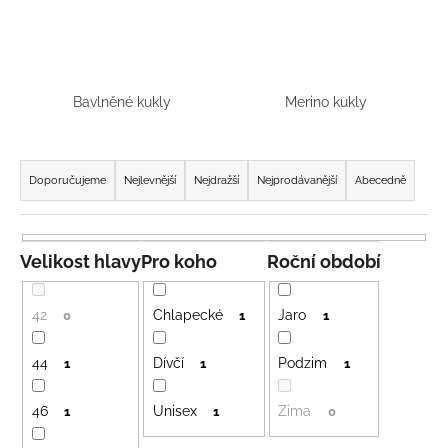
a
j
í
t
Bavlněné kukly
Merino kukly
?
Ř
a
Doporučujeme
Nejlevnější
Nejdražší
Nejprodávanější
Abecedně
z
e
HLEDAT
n
Velikost hlavy
Pro koho
Roční období
í
p
42
Chlapecké
Jaro
D
0
1
1
r
o
o
p
44
Dívčí
Podzim
1
1
1
o
d
r
46
Unisex
Zima
u
1
1
0
u
k