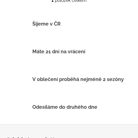
1
položek celkem
O
v
l
á
Šijeme v ČR
d
a
c
í
Máte 21 dní na vrácení
p
r
v
k
V oblečení proběhá nejméně 2 sezóny
y
v
ý
p
Odesíláme do druhého dne
i
s
u
Z
á