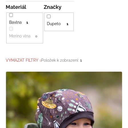
Materiál
Značky
Bavlna
1
Dupeto
1
Merino vlna
0
VYMAZAT FILTRY
Položek k zobrazení:
1
V
ý
p
i
s
p
r
o