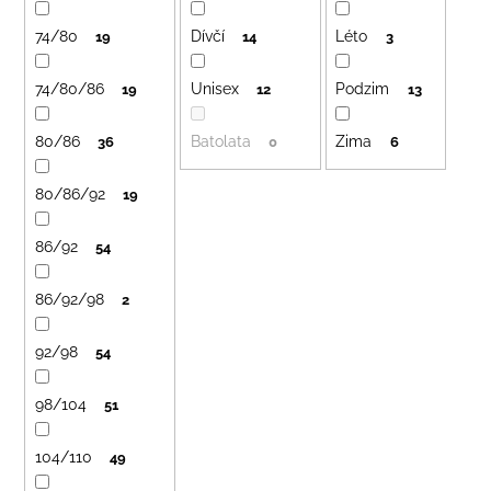
č
r
u
o
74/80
Dívčí
Léto
19
14
3
j
d
e
74/80/86
Unisex
Podzim
u
19
12
13
m
k
e
80/86
Batolata
Zima
36
0
6
t
ů
LETNÍ
80/86/92
19
RYCHLESCHNOUCÍ
KALHOTY
TYRKYSOVÉ
86/92
54
KORÁLKY
695
86/92/98
2
Kč
92/98
54
98/104
51
104/110
49