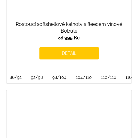
Rostoucí softshellové kalhoty s fleecem vínové
Bobule
995 Kč
od
DETAIL
86/92
92/98
98/104
104/110
110/116
116/1