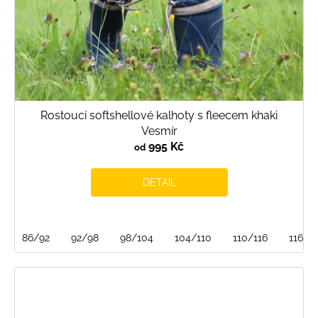
Rostoucí softshellové kalhoty s fleecem khaki
Vesmír
995 Kč
od
DETAIL
86/92
92/98
98/104
104/110
110/116
116/1