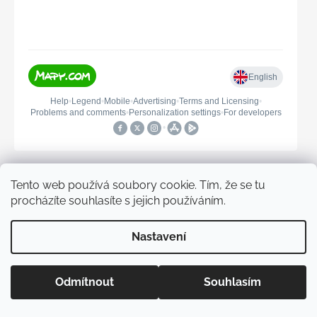
Tento web používá soubory cookie. Tím, že se tu
Informace pro vás
procházíte souhlasíte s jejich používáním.
Výměna, reklamace, vrácení
Nastavení
Doprava a platba
Kontakt
Holky Dupeťačky
Odmítnout
Souhlasím
Moje objednávka
Materiály