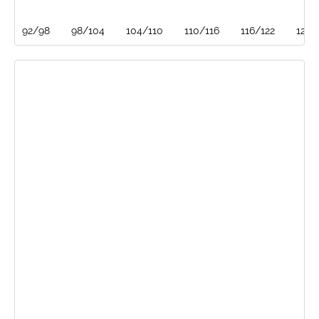
92/98
98/104
104/110
110/116
116/122
128/