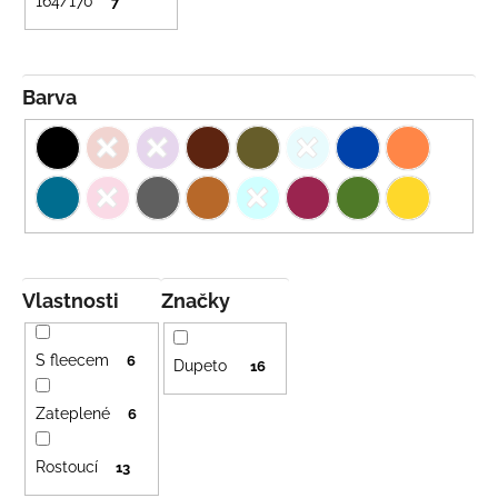
164/170
7
Barva
Vlastnosti
Značky
S fleecem
6
Dupeto
16
Zateplené
6
Rostoucí
13