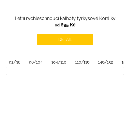
Letní rychleschnoucí kalhoty tyrkysové Korálky
695 Kč
od
DETAIL
92/98
98/104
104/110
110/116
146/152
158