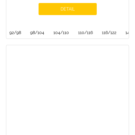
DETAIL
92/98
98/104
104/110
110/116
116/122
146/