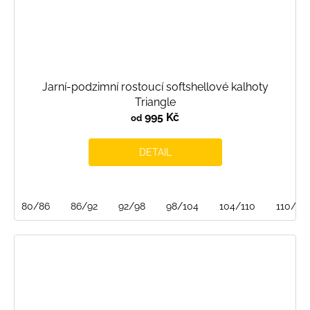
Jarní-podzimní rostoucí softshellové kalhoty
Triangle
995 Kč
od
DETAIL
80/86
86/92
92/98
98/104
104/110
110/116