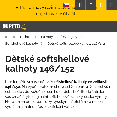
K
Přejít
Hledat
Nákup
M
Přihlášení
☀️ Prázdninový režim: otevřeno a odesílání
na
o
obsah
Zpět
Zpět
objednávek v út a čt.
košík
š
í
C
k
o
Domů
E-shop
Kalhoty, tepláky, legíny
p
Softshellové kalhoty
Dětské softshellové kalhoty 146/152
o
t
Dětské softshellové
ř
kalhoty 146/152
e
b
u
Prohlédněte si naše
dětské softshellové kalhoty ve velikosti
146/152
. Na výběr máte mnoho veselých barevných motivů i
j
softshellek do každého ročního období. Pořiďte do šatníku
e
vašich dětí tyto originální softshellové kalhoty české výroby,
t
které s nimi porostou – díky vysokým nápletům na nohou
vydrží minimálně přes 2 konfekční velikosti.
e
n