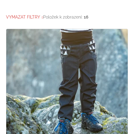
VYMAZAT FILTRY
Položek k zobrazení:
16
V
ý
p
i
s
p
r
o
d
u
k
t
ů