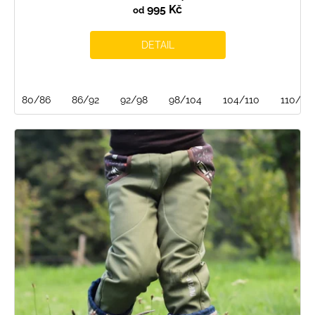
995 Kč
od
DETAIL
80/86
86/92
92/98
98/104
104/110
110/116