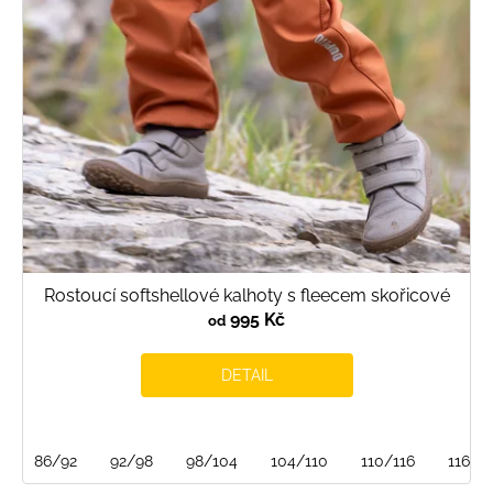
Rostoucí softshellové kalhoty s fleecem skořicové
995 Kč
od
DETAIL
86/92
92/98
98/104
104/110
110/116
116/1