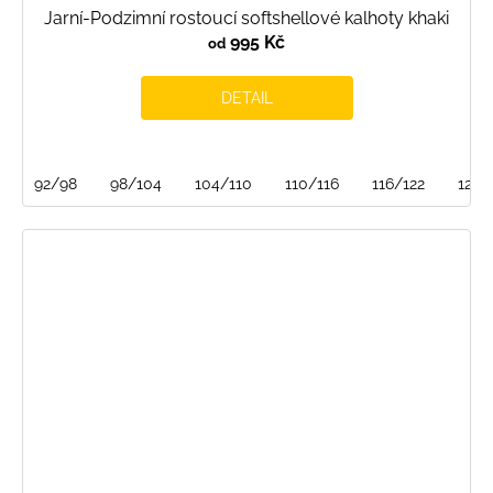
Jarní-Podzimní rostoucí softshellové kalhoty khaki
995 Kč
od
DETAIL
92/98
98/104
104/110
110/116
116/122
122/