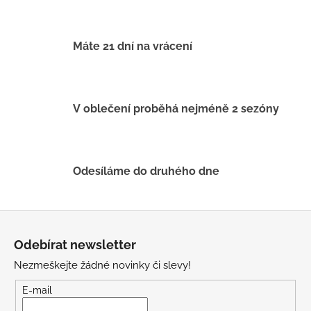
a
c
í
Máte 21 dní na vrácení
p
r
v
k
V oblečení proběhá nejméně 2 sezóny
y
v
ý
p
Odesíláme do druhého dne
i
s
u
Z
á
Odebírat newsletter
p
Nezmeškejte žádné novinky či slevy!
a
t
E-mail
í