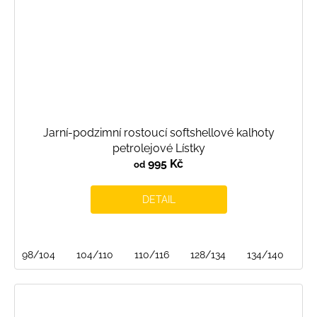
Jarní-podzimní rostoucí softshellové kalhoty
petrolejové Lístky
995 Kč
od
DETAIL
98/104
104/110
110/116
128/134
134/140
14