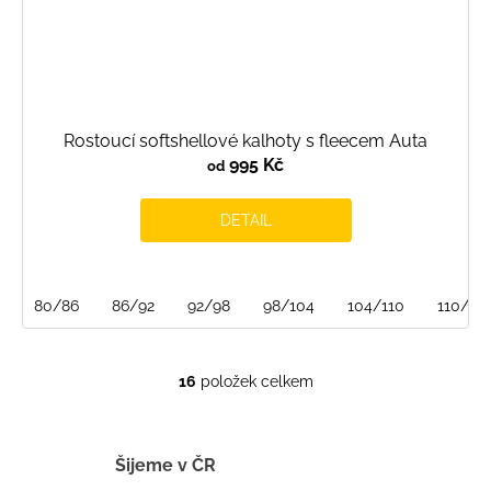
Rostoucí softshellové kalhoty s fleecem Auta
995 Kč
od
DETAIL
80/86
86/92
92/98
98/104
104/110
110/116
16
položek celkem
O
v
l
á
Šijeme v ČR
d