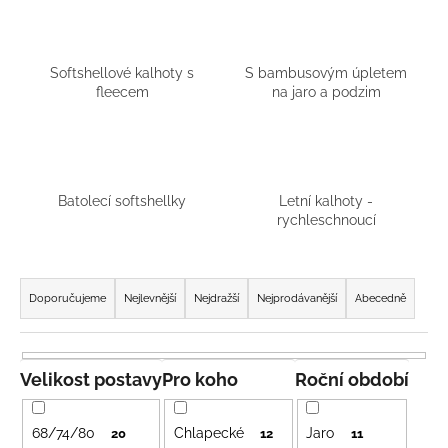
a
j
í
Softshellové kalhoty s
S bambusovým úpletem
fleecem
na jaro a podzim
t
?
Batolecí softshellky
Letní kalhoty -
rychleschnoucí
HLEDAT
Ř
a
Doporučujeme
Nejlevnější
Nejdražší
Nejprodávanější
Abecedně
D
z
o
e
p
n
Velikost postavy
Pro koho
Roční období
o
í
r
p
u
68/74/80
Chlapecké
Jaro
20
12
11