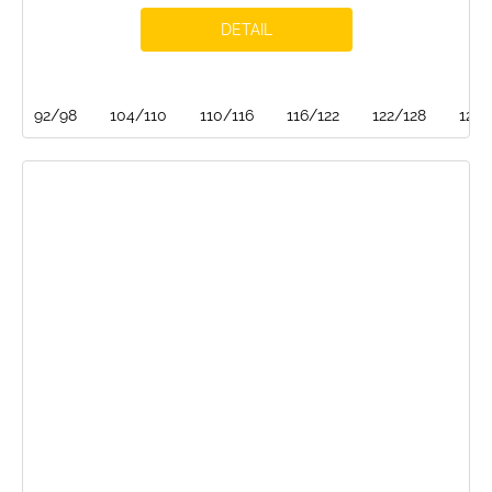
DETAIL
92/98
104/110
110/116
116/122
122/128
128/