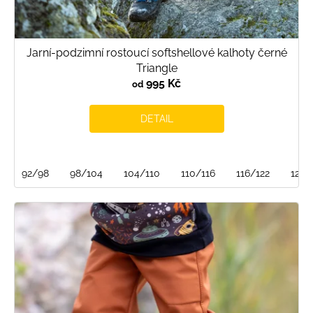
Jarní-podzimní rostoucí softshellové kalhoty černé
Triangle
995 Kč
od
DETAIL
92/98
98/104
104/110
110/116
116/122
122/