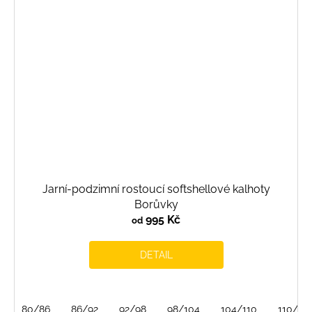
Jarní-podzimní rostoucí softshellové kalhoty
Borůvky
995 Kč
od
DETAIL
80/86
86/92
92/98
98/104
104/110
110/116