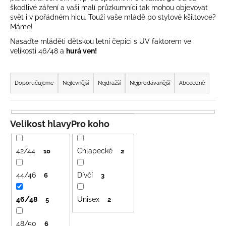
škodlivé záření a vaši malí průzkumníci tak mohou objevovat
a
svět i v pořádném hicu. Touží vaše mládě po stylové kšiltovce?
j
Máme!
í
Nasaďte mláděti dětskou letní čepici s UV faktorem ve
t
velikosti 46/48 a
hurá ven!
?
Ř
a
Doporučujeme
Nejlevnější
Nejdražší
Nejprodávanější
Abecedně
z
e
HLEDAT
n
Velikost hlavy
Pro koho
í
p
42/44
Chlapecké
10
2
D
r
o
o
44/46
Dívčí
6
3
p
d
o
46/48
Unisex
u
5
2
r
k
u
48/50
6