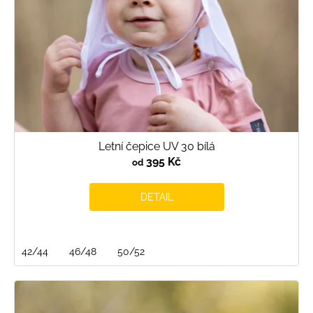
Letní čepice UV 30 bílá
395 Kč
od
DETAIL
42/44
46/48
50/52