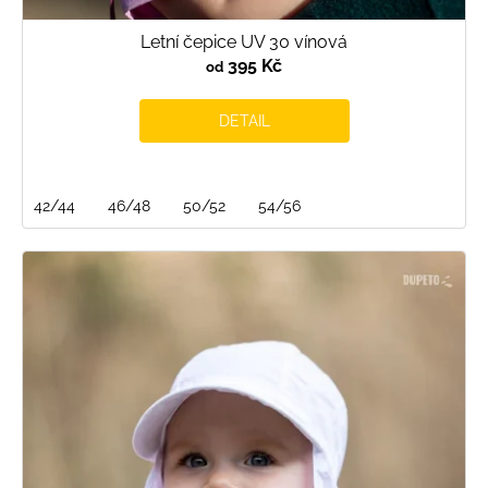
Letní čepice UV 30 vínová
395 Kč
od
DETAIL
42/44
46/48
50/52
54/56