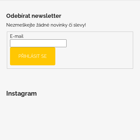
u
Z
á
Odebírat newsletter
p
Nezmeškejte žádné novinky či slevy!
a
t
E-mail
í
PŘIHLÁSIT SE
Instagram