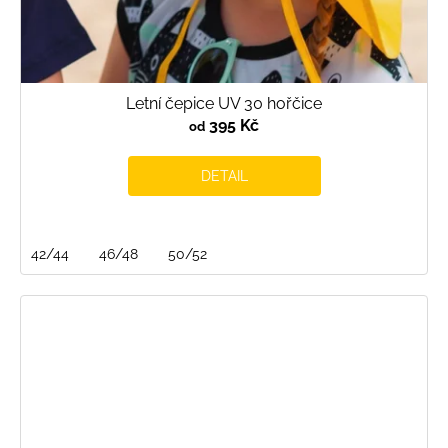
Letní čepice UV 30 hořčice
395 Kč
od
DETAIL
42/44
46/48
50/52