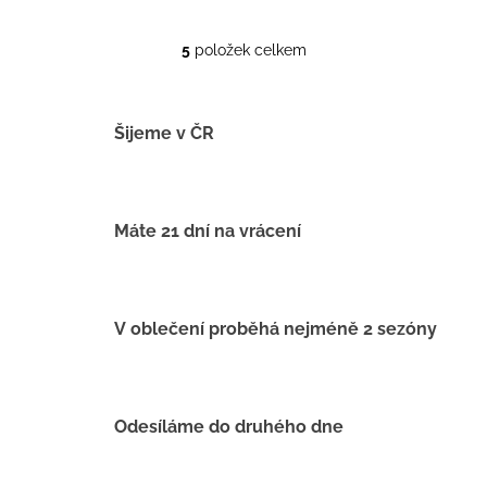
5
položek celkem
O
v
l
á
Šijeme v ČR
d
a
c
í
Máte 21 dní na vrácení
p
r
v
k
V oblečení proběhá nejméně 2 sezóny
y
v
ý
p
Odesíláme do druhého dne
i
s