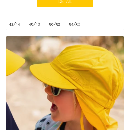
DETAIL
42/44
46/48
50/52
54/56