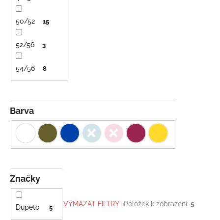
t
č
u
ů
50/52
j
15
e
m
52/56
3
e
54/56
8
BAMBUSOVÉ
TRIKO
NÁMOŘNICKÉ
PRUHY
Barva
MODRÉ
435
Kč
Značky
VYMAZAT FILTRY
Položek k zobrazení:
5
Dupeto
5