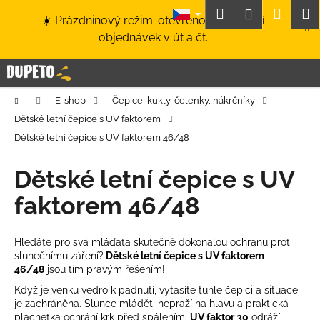
K
Přejít
Hledat
Nákup
M
Přihlášení
☀️ Prázdninový režim: otevřeno a odesílání
na
o
obsah
Zpět
Zpět
objednávek v út a čt.
košík
š
í
C
k
o
Domů
E-shop
Čepice, kukly, čelenky, nákrčníky
p
Dětské letní čepice s UV faktorem
o
Dětské letní čepice s UV faktorem 46/48
t
ř
Dětské letní čepice s UV
e
faktorem 46/48
b
u
j
Hledáte pro svá mláďata skutečně dokonalou ochranu proti
slunečnímu záření?
Dětské letní čepice s UV faktorem
e
46/48
jsou tím pravým řešením!
t
Když je venku vedro k padnutí, vytasíte tuhle čepici a situace
e
je zachráněna. Slunce mláděti nepraží na hlavu a praktická
n
plachetka ochrání krk před spálením.
UV faktor 30
odráží