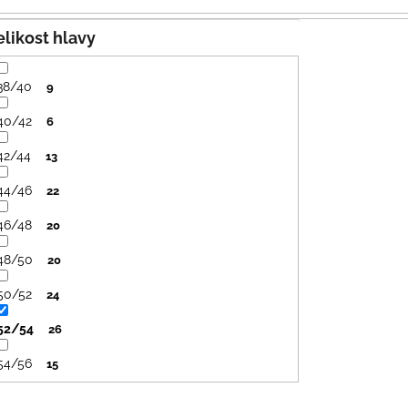
PRUHY MODRÉ
395 Kč
435 Kč
Velikost hlavy
38/40
9
40/42
6
42/44
13
44/46
22
46/48
20
48/50
20
50/52
24
52/54
26
54/56
15