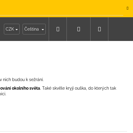
.
Hledat
Přihlášení
Nákupní
y
Moje objednávka
CZK
Čeština
košík
v nich budou k sežrání.
ování okolního světa
. Také skvěle kryjí ouška, do kterých tak
ici.
IKO NÁMOŘNICKÉ