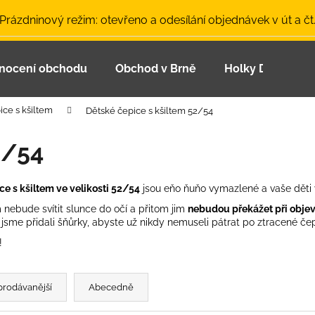
 Prázdninový režim: otevřeno a odesílání objednávek v út a čt
nocení obchodu
Obchod v Brně
Holky Dupeťačk
Co potřebujete najít?
ice s kšiltem
Dětské čepice s kšiltem 52/54
HLEDAT
2/54
ce s kšiltem ve velikosti 52/54
jsou eňo ňuňo vymazlené a vaše děti 
Doporučujeme
nebude svítit slunce do očí a přitom jim
nebudou překážet při objev
sme přidali šňůrky, abyste už nikdy nemuseli pátrat po ztracené čep
!
prodávanější
Abecedně
LETNÍ ČEPICE UV 30 SVĚTLE MODRÁ
BAMBUSOVÉ TR