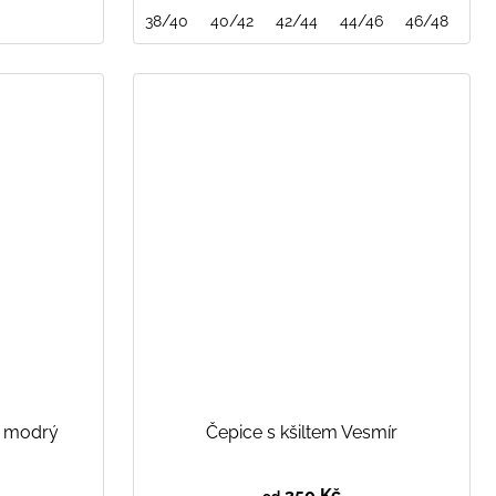
38/40
40/42
42/44
44/46
46/48
48
k modrý
Čepice s kšiltem Vesmír
350 Kč