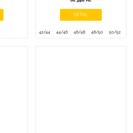
od
DETAIL
42/44
44/46
46/48
48/50
50/52
52