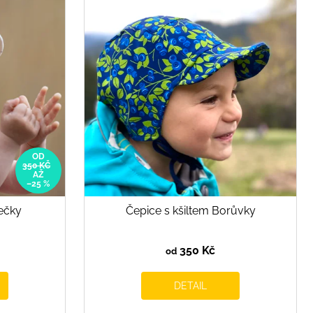
OD
350 KČ
AŽ
–25 %
ečky
Čepice s kšiltem Borůvky
350 Kč
od
DETAIL