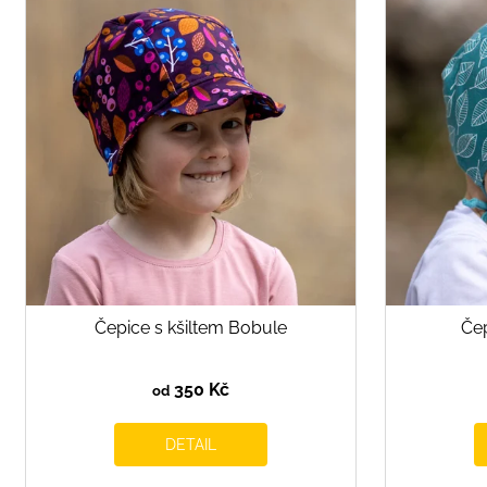
ý
p
i
s
p
r
o
d
u
k
t
ů
Čepice s kšiltem Bobule
Čep
350 Kč
od
DETAIL