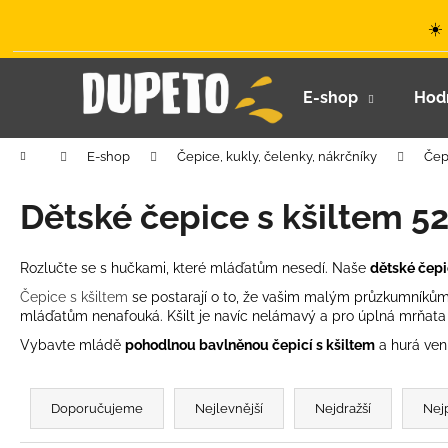
K
Přejít
☀️
na
o
obsah
Zpět
Zpět
š
do
do
í
E-shop
Hod
k
obchodu
obchodu
Domů
E-shop
Čepice, kukly, čelenky, nákrčníky
Čep
Dětské čepice s kšiltem 5
Rozlučte se s hučkami, které mláďatům nesedí. Naše
dětské čepi
Čepice s kšiltem
se postarají o to, že vašim malým průzkumníkům 
mláďatům nenafouká. Kšilt je navíc nelámavý a pro úplná mrňata j
Vybavte mládě
pohodlnou bavlněnou čepicí s kšiltem
a hurá ven
Ř
a
Doporučujeme
Nejlevnější
Nejdražší
Nej
z
LETNÍ KLOBOUČEK S OUŠKY UV 30