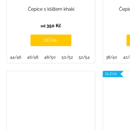
Čepice s kšiltem khaki
Čepic
350 Kč
od
DETAIL
44/46
46/48
48/50
50/52
52/54
54/56
38/40
42/
SLEVA