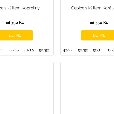
e s kšiltem Kopretiny
Čepice s kšiltem Korál
350 Kč
350 Kč
od
od
DETAIL
DETAIL
44
44/46
48/50
50/52
52/54
42/44
54/56
50/52
52/54
54/