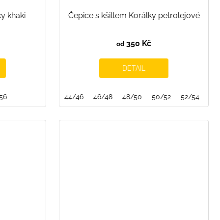
ky khaki
Čepice s kšiltem Korálky petrolejové
350 Kč
od
DETAIL
56
44/46
46/48
48/50
50/52
52/54