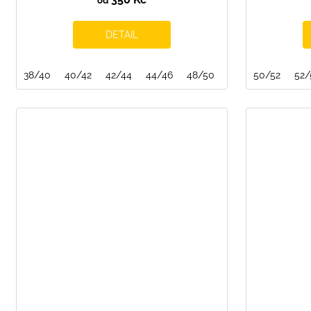
od
DETAIL
38/40
40/42
42/44
44/46
48/50
50/52
50/52
52/54
52/