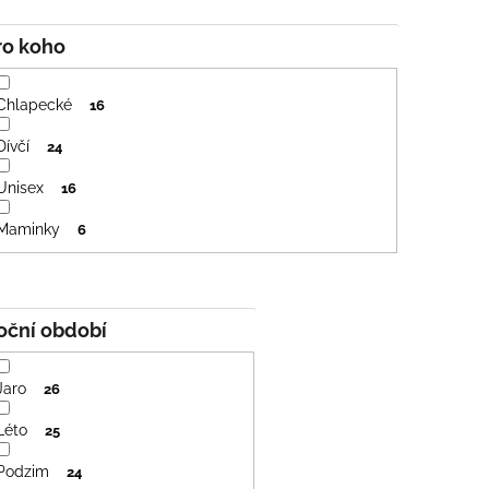
Pro koho
Chlapecké
16
Dívčí
24
Unisex
16
Maminky
6
Roční období
Jaro
26
Léto
25
Podzim
24