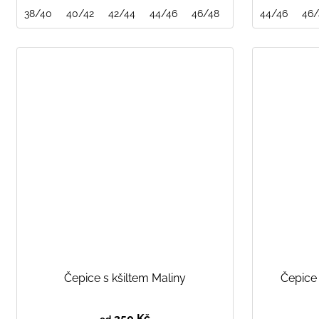
38/40
40/42
42/44
44/46
46/48
48/50
44/46
50/52
46/
Čepice s kšiltem Maliny
Čepice
350 Kč