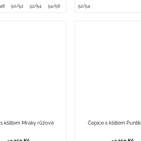
48
52/54
50/52
54/56
52/54
54/56
52/54
 s kšiltem Mraky růžové
Čepice s kšiltem Puntí
350 Kč
350 Kč