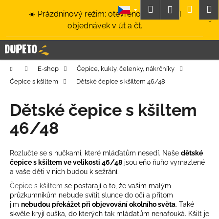
K
Přejít
Hledat
Nákup
M
Přihlášení
☀️ Prázdninový režim: otevřeno a odesílání
na
o
obsah
Zpět
Zpět
objednávek v út a čt.
košík
š
í
C
k
o
Domů
E-shop
Čepice, kukly, čelenky, nákrčníky
p
Čepice s kšiltem
Dětské čepice s kšiltem 46/48
o
t
Dětské čepice s kšiltem
ř
46/48
e
b
u
Rozlučte se s hučkami, které mláďatům nesedí. Naše
dětské
čepice s kšiltem ve velikosti 46/48
jsou eňo ňuňo vymazlené
j
a vaše děti v nich budou k sežrání.
e
Čepice s kšiltem
se postarají o to, že vašim malým
t
průzkumníkům nebude svítit slunce do očí a přitom
e
jim
nebudou překážet při objevování okolního světa
. Také
skvěle kryjí ouška, do kterých tak mláďatům nenafouká. Kšilt je
n