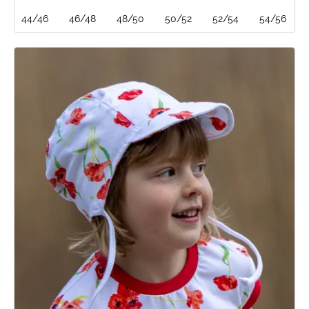
44/46
46/48
48/50
50/52
52/54
54/56