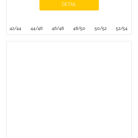
DETAIL
42/44
44/46
46/48
48/50
50/52
52/54