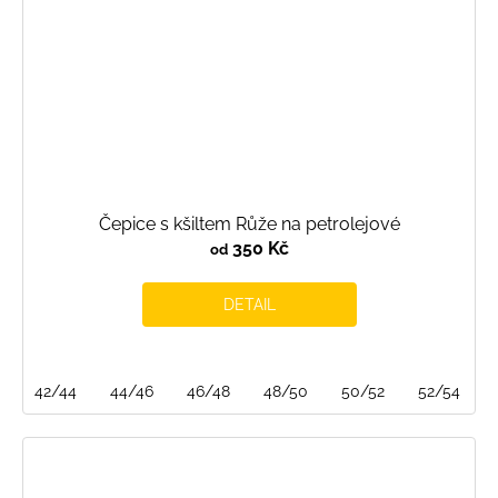
Čepice s kšiltem Růže na petrolejové
350 Kč
od
DETAIL
42/44
44/46
46/48
48/50
50/52
52/54