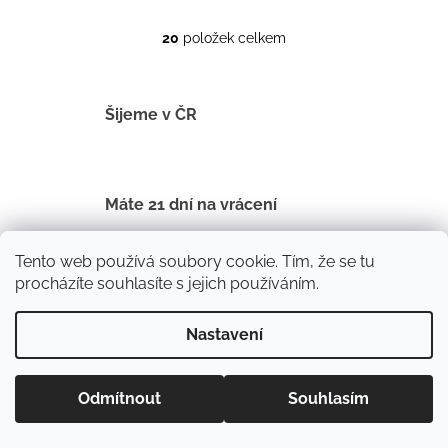
20
položek celkem
O
v
l
á
Šijeme v ČR
d
a
c
í
Máte 21 dní na vrácení
p
r
Tento web používá soubory cookie. Tím, že se tu
v
procházíte souhlasíte s jejich používáním.
k
V oblečení proběhá nejméně 2 sezóny
y
v
Nastavení
ý
p
Odesíláme do druhého dne
i
Odmítnout
Souhlasím
s
u