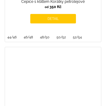
Čepice s kšiltem Korálky petrolejové
350 Kč
od
DETAIL
44/46
46/48
48/50
50/52
52/54