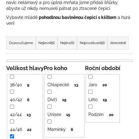
navíc nelámavý a pro úplná mrňata jsme přidali šňůrky,
a
abyste už nikdy nemuseli pátrat po ztracené čepici.
j
Vybavte mládě
pohodlnou bavlněnou čepicí s kšiltem
a hurá
í
ven!
t
Ř
?
a
Doporučujeme
Nejlevnější
Nejdražší
Nejprodávanější
Abecedně
z
e
n
Velikost hlavy
Pro koho
Roční období
HLEDAT
í
p
38/40
Chlapecké
Jaro
9
13
20
r
D
o
40/42
Dívčí
Léto
6
19
19
o
d
p
42/44
Unisex
Podzim
u
13
15
20
o
k
r
44/46
Maminky
22
6
t
u