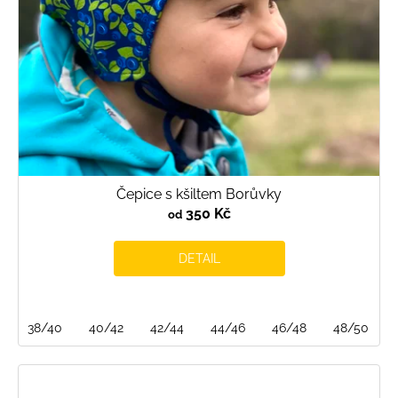
Čepice s kšiltem Borůvky
350 Kč
od
DETAIL
38/40
40/42
42/44
44/46
46/48
48/50