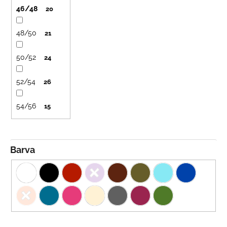
ů
č
46/48
20
u
j
48/50
e
21
m
e
50/52
24
52/54
26
LETNÍ
ČEPICE
UV
54/56
15
30
SVĚTLE
MODRÁ
395
Barva
Kč