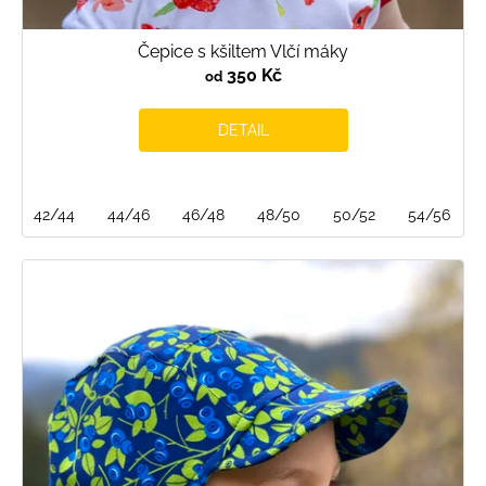
Čepice s kšiltem Vlčí máky
350 Kč
od
DETAIL
42/44
44/46
46/48
48/50
50/52
54/56