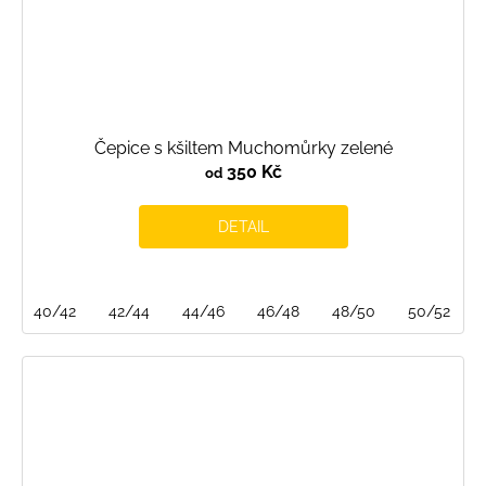
Čepice s kšiltem Muchomůrky zelené
350 Kč
od
DETAIL
40/42
42/44
44/46
46/48
48/50
50/52