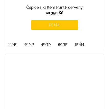
Čepice s kšiltem Puntík červený
350 Kč
od
DETAIL
44/46
46/48
48/50
50/52
52/54