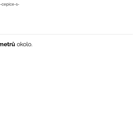
i-cepice-s-
ometrů
okolo.