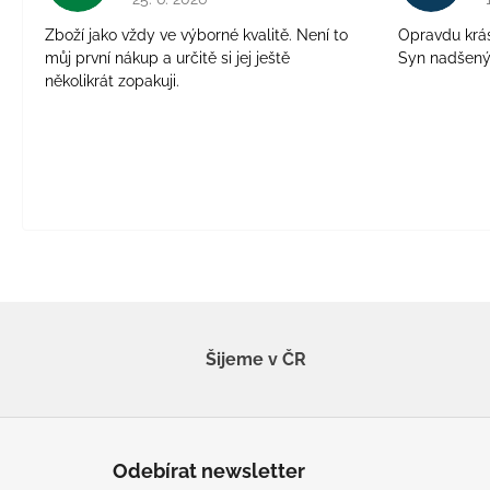
Zboží jako vždy ve výborné kvalitě. Není to
Opravdu krásn
můj první nákup a určitě si jej ještě
Syn nadšen
několikrát zopakuji.
Šijeme v ČR
Z
á
Odebírat newsletter
p