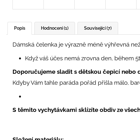
Popis
Hodnocení (1)
Související (7)
Dámská čelenka je výrazně méně výhřevná než 
Když váš účes nemá zrovna den, během 5ti
Doporučujeme sladit s dětskou čepicí nebo d
Kdyby Vám tahle paráda pořád přišla málo, bar
S těmito vychytávkami s
klízíte obdiv ze vše
Složení materiálu: