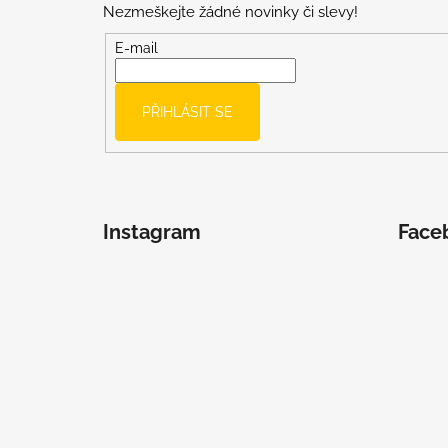
Nezmeškejte žádné novinky či slevy!
a
t
E-mail
í
PŘIHLÁSIT SE
Instagram
Face