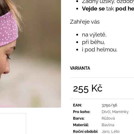
Žádný uzlíky, ozdoby
PRUHY MODRÉ
395 Kč
Vejde se
tak
pod h
435 Kč
Zahřeje vás
na výletě,
při běhu,
i pod helmou.
VARIANTA
255 Kč
Měrná
cena:
EAN
:
3750/56
Pro koho
:
Dívčí
,
Maminky
Barva
:
Růžová
Materiál
:
Bavlna
Roční období
:
Jaro
,
Léto