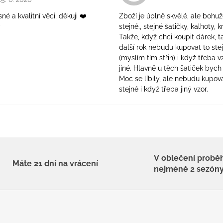
é a kvalitní věci, děkuji ❤️
Zboží je úplně skvělé, ale bohuž
ý
stejné., stejné šatičky, kalhoty, kr
Takže, když chci koupit dárek, t
další rok nebudu kupovat to ste
(myslím tím střih) i když třeba v
jiné. Hlavně u těch šatiček bych 
Moc se líbily, ale nebudu kupova
stejné i když třeba jiný vzor.
V oblečení probě
Máte 21 dní na vrácení
nejméně 2 sezón