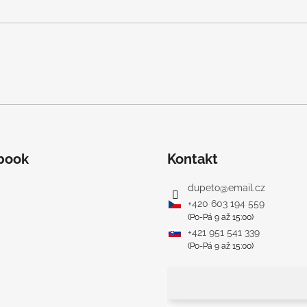
book
Kontakt
dupeto
@
email.cz
+420 603 194 559
(Po-Pá 9 až 15:00)
+421 951 541 339
(Po-Pá 9 až 15:00)