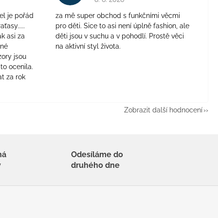
el je pořád
za mě super obchod s funkčními věcmi
aťasy.....
pro děti. Sice to asi není úplně fashion, ale
ak asi za
děti jsou v suchu a v pohodlí. Prostě věci
jné
na aktivní styl života.
zory jsou
to ocenila.
t za rok
Zobrazit další hodnocení
há
Odesíláme do
y
druhého dne