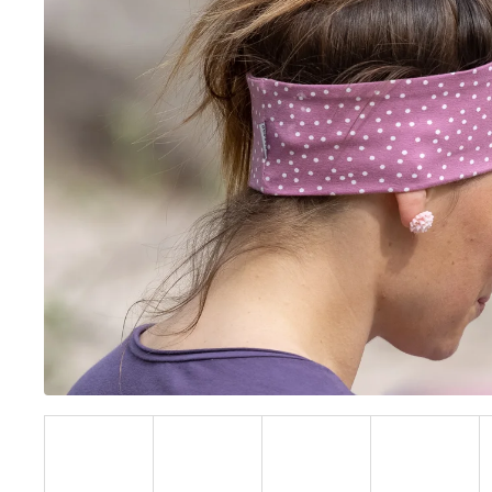
BÍLÝ
395 Kč