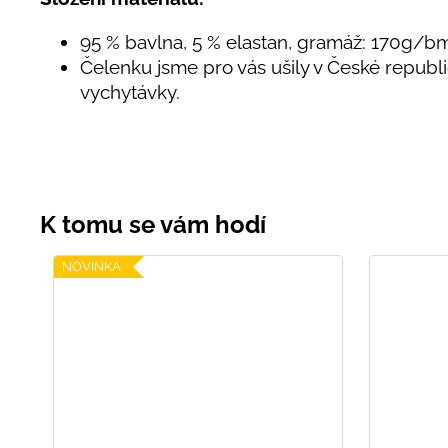
95 % bavlna, 5 % elastan, gramáž: 170g/b
Čelenku jsme pro vás ušily v České republ
vychytávky.
NOVINKA