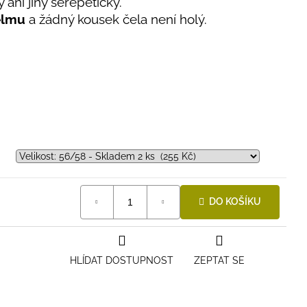
 ani jiný serepetičky.
elmu
a žádný kousek čela není holý.
DO KOŠÍKU
HLÍDAT DOSTUPNOST
ZEPTAT SE