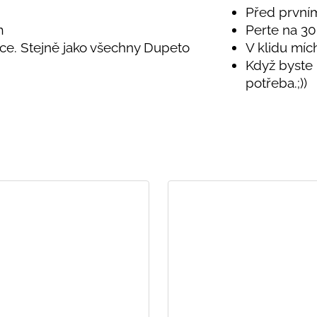
Před první
m
Perte na 30
ice. Stejně jako všechny Dupeto
V klidu míc
Když byste 
potřeba.;))