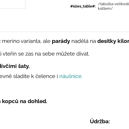
/tabulka-velikost
#sizes_table#
:
ksiltem/
merino varianta, ale
parády
nadělá na
desítky kil
 vteřin se zas na sebe můžete dívat.
ívčími šaty.
evně sladíte k čelence i
náušnice.
ch kopců na dohled.
Údržba: