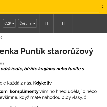
.
Hledat
Přihlášení
Nákupní
y
Moje objednávka
CZK
Čeština
vý
košík
enka Puntík starorůžový
ení
odrážedle, běžíte krajinou nebo funíte s
řeje každá z nás.
Kdykoliv
.
ětem
,
komplimenty
vám ho hned udělají o něco
o nevšimne, když máte náhodou blbý vlasy. ;)
IKO NÁMOŘNICKÉ