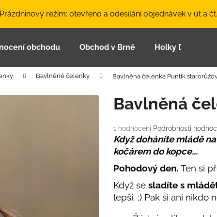
 Prázdninový režim: otevřeno a odesílání objednávek v út a čt
nocení obchodu
Obchod v Brně
Holky Dupeťačk
Co potřebujete najít?
enky
Bavlněné čelenky
Bavlněná čelenka Puntík starorůžo
HLEDAT
Bavlněná čel
Průměrné
1 hodnocení
Podrobnosti hodnoc
Doporučujeme
hodnocení
Když doháníte mládě na 
produktu
kočárem do kopce...
je
5,0
Pohodový den.
Ten si p
z
5
Když se
sladíte s mlád
hvězdiček.
lepší. ;) Pak si ani nikd
LETNÍ ČEPICE UV 30 SVĚTLE MODRÁ
BAMBUSOVÉ TR