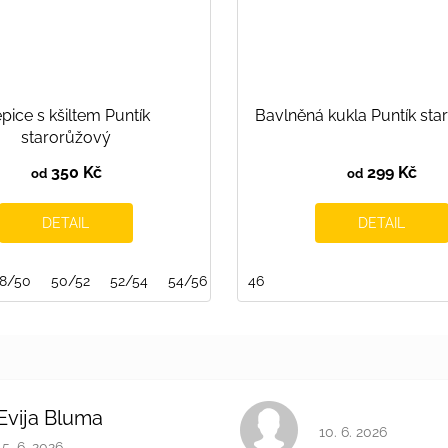
pice s kšiltem Puntík
Bavlněná kukla Puntík sta
starorůžový
350 Kč
299 Kč
od
od
DETAIL
DETAIL
REST
8/50
GRAPHITE
50/52
52/54
CORAL PINK
54/56
BLUEBERRY
46
BERRY SMOOTH
Evija Bluma
Hodnocení obchodu 
10. 6. 2026
Hodnocení obchodu je 5 z 5 hvězdiček.
15. 6. 2026