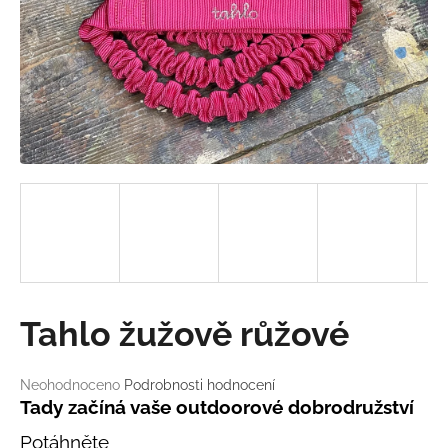
a
j
í
t
?
HLEDAT
D
Tahlo žužově růžové
o
p
o
Průměrné
Neohodnoceno
Podrobnosti hodnocení
hodnocení
r
Tady začíná vaše outdoorové dobrodružství
produktu
u
Potáhněte
je