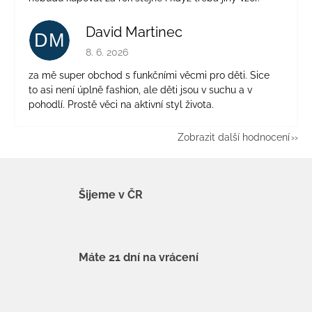
David Martinec
DM
Hodnocení obchodu je 5 z 5 hvězdiček.
8. 6. 2026
za mě super obchod s funkčními věcmi pro děti. Sice
to asi není úplně fashion, ale děti jsou v suchu a v
pohodlí. Prostě věci na aktivní styl života.
Zobrazit další hodnocení
Šijeme v ČR
Máte 21 dní na vrácení