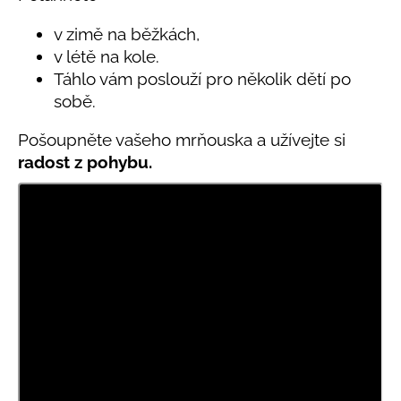
č
0,0
u
z
v zimě na běžkách,
j
5
v létě na kole.
e
hvězdiček.
Táhlo vám poslouží pro několik dětí po
m
e
sobě.
Pošoupněte vašeho mrňouska a užívejte si
LETNÍ
radost z pohybu.
ČEPICE
UV
30
SVĚTLE
MODRÁ
395
Kč