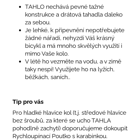
TAHLO nechává pevné tažné
konstrukce a drátová tahadla daleko
za sebou.
Je lehké, k připevnění nepotřebujete
žádné nářadí, nehyzdí Váš krásný
bicykl a má mnoho skvělých využití i
mimo Vaše kolo.
V létě ho vezměte na vodu, a v zimě
taky nespí! Využijete ho na lyžích,
běžkách, saních..
Tip pro vás
Pro hladké hlavice kol (t.j. středové hlavice
bez šroubů, za které se ucho TAHLA
pohodlně zachytí) doporučujeme dokoupit
Rychloupínací Poutko s karabinkou.