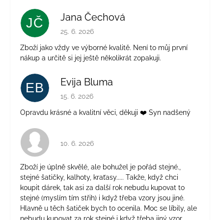
Jana Čechová
JČ
Hodnocení obchodu je 5 z 5 hvězdiček.
25. 6. 2026
Zboží jako vždy ve výborné kvalitě. Není to můj první
nákup a určitě si jej ještě několikrát zopakuji.
Evija Bluma
EB
Hodnocení obchodu je 5 z 5 hvězdiček.
15. 6. 2026
Opravdu krásné a kvalitní věci, děkuji ❤️ Syn nadšený
Hodnocení obchodu je 4 z 5 hvězdiček.
10. 6. 2026
Zboží je úplně skvělé, ale bohužel je pořád stejné.,
stejné šatičky, kalhoty, kraťasy..... Takže, když chci
koupit dárek, tak asi za další rok nebudu kupovat to
stejné (myslím tím střih) i když třeba vzory jsou jiné.
Hlavně u těch šatiček bych to ocenila. Moc se líbily, ale
nebudu kupovat za rok stejné i když třeba jiný vzor.