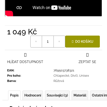
1 049 Kč
Měrná
DO KOŠÍKU
cena:
HLÍDAT DOSTUPNOST
ZEPTAT SE
EAN
:
769503738321
Pro koho
:
Chlapecké
,
Dívčí
,
Unisex
Barva
:
Růžová
Popis
Hodnocení
Související (3)
Materiál
Ostatní i