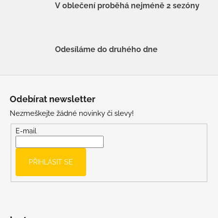
V oblečení proběhá nejméně 2 sezóny
Odesíláme do druhého dne
Z
á
Odebírat newsletter
p
Nezmeškejte žádné novinky či slevy!
a
t
E-mail
í
PŘIHLÁSIT SE