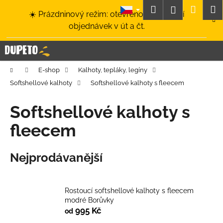
K
Přejít
Hledat
Nákup
M
Přihlášení
☀️ Prázdninový režim: otevřeno a odesílání
na
o
obsah
Zpět
Zpět
objednávek v út a čt.
košík
š
í
C
k
o
Domů
E-shop
Kalhoty, tepláky, legíny
p
Softshellové kalhoty
Softshellové kalhoty s fleecem
o
t
Softshellové kalhoty s
ř
fleecem
e
b
Nejprodávanější
u
j
e
Rostoucí softshellové kalhoty s fleecem
t
modré Borůvky
e
995 Kč
od
n