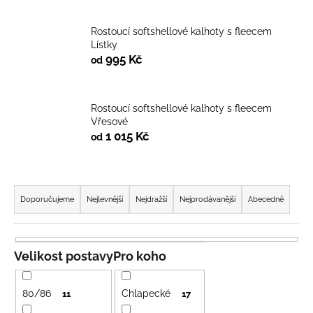
a
j
Rostoucí softshellové kalhoty s fleecem
Lístky
í
995 Kč
od
t
?
Rostoucí softshellové kalhoty s fleecem
Vřesové
1 015 Kč
od
HLEDAT
Ř
a
Doporučujeme
Nejlevnější
Nejdražší
Nejprodávanější
Abecedně
z
D
e
o
p
n
Velikost postavy
Pro koho
o
í
r
p
80/86
Chlapecké
11
17
u
r