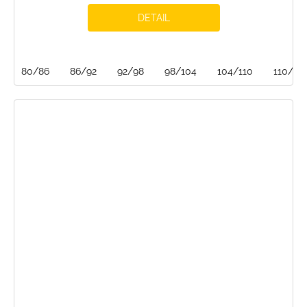
DETAIL
80/86
86/92
92/98
98/104
104/110
110/116