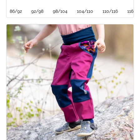
86/92
92/98
98/104
104/110
110/116
116/1