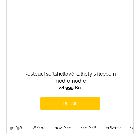
Rostoucí softshellové kalhoty s fleecem
modromodré
995 Kč
od
DETAIL
92/98
98/104
104/110
110/116
116/122
122/