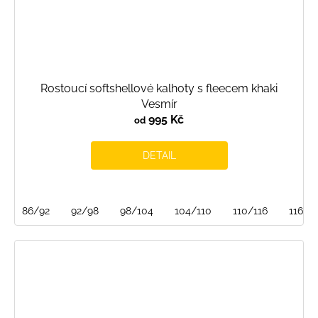
Rostoucí softshellové kalhoty s fleecem khaki
Vesmír
995 Kč
od
DETAIL
86/92
92/98
98/104
104/110
110/116
116/1