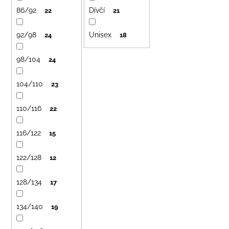
č
o
86/92
Dívčí
22
21
u
d
j
e
92/98
Unisex
u
24
18
m
k
e
98/104
24
t
ů
104/110
23
LETNÍ
RYCHLESCHNOUCÍ
KALHOTY
110/116
22
ŽLUTÉ
695
116/122
15
Kč
122/128
12
128/134
17
134/140
19