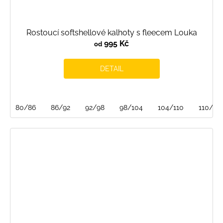
Rostoucí softshellové kalhoty s fleecem Louka
995 Kč
od
DETAIL
80/86
86/92
92/98
98/104
104/110
110/116