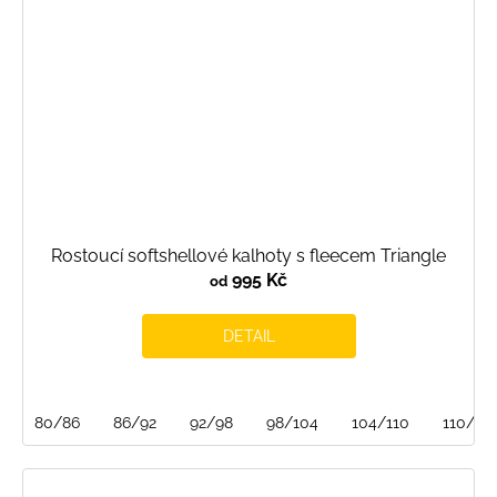
Rostoucí softshellové kalhoty s fleecem Triangle
995 Kč
od
DETAIL
80/86
86/92
92/98
98/104
104/110
110/116