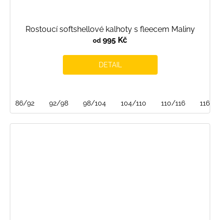
Rostoucí softshellové kalhoty s fleecem Maliny
995 Kč
od
DETAIL
86/92
92/98
98/104
104/110
110/116
116/1