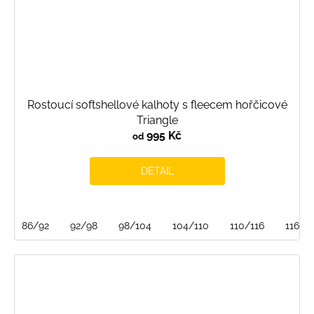
Rostoucí softshellové kalhoty s fleecem hořčicové
Triangle
995 Kč
od
DETAIL
86/92
92/98
98/104
104/110
110/116
116/1