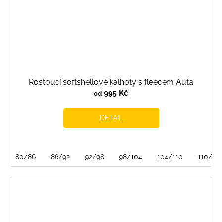
Rostoucí softshellové kalhoty s fleecem Auta
995 Kč
od
DETAIL
80/86
86/92
92/98
98/104
104/110
110/116