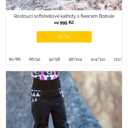
Rostoucí softshellové kalhoty s fleecem Bobule
995 Kč
od
DETAIL
80/86
86/92
92/98
98/104
104/110
110/116