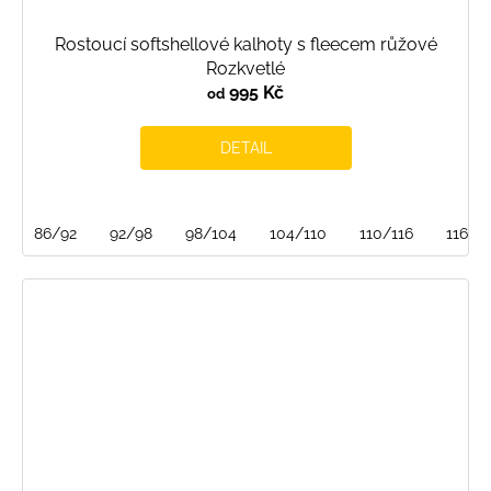
Rostoucí softshellové kalhoty s fleecem růžové
Rozkvetlé
995 Kč
od
DETAIL
86/92
92/98
98/104
104/110
110/116
116/1