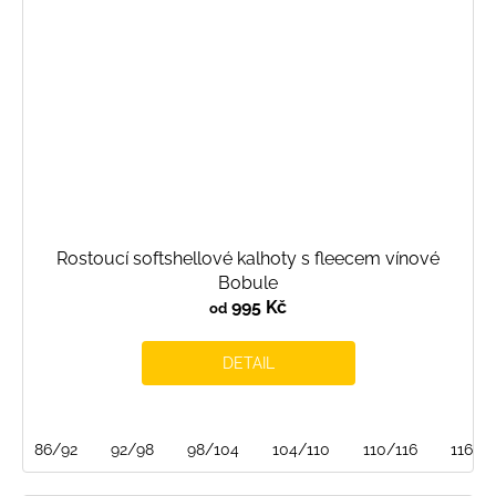
Rostoucí softshellové kalhoty s fleecem vínové
Bobule
995 Kč
od
DETAIL
86/92
92/98
98/104
104/110
110/116
116/1