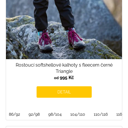
Rostoucí softshellové kalhoty s fleecem černé
Triangle
995 Kč
od
DETAIL
86/92
92/98
98/104
104/110
110/116
116/1