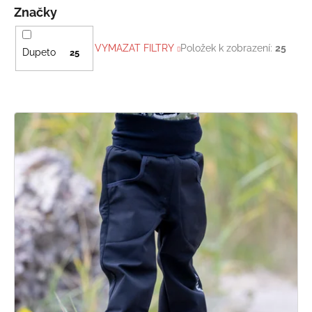
Značky
VYMAZAT FILTRY
Položek k zobrazení:
25
Dupeto
25
V
ý
p
i
s
p
r
o
d
u
k