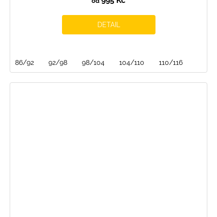
995 Kč
od
DETAIL
86/92
92/98
98/104
104/110
110/116