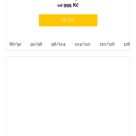
995 Kč
od
DETAIL
86/92
92/98
98/104
104/110
110/116
128/1