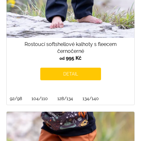
t
ů
Rostoucí softshellové kalhoty s fleecem
černočerné
995 Kč
od
DETAIL
92/98
104/110
128/134
134/140