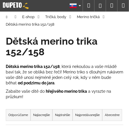
K
Prejsť
Hľadať
Náku
M
Prihláseni
na
o
obsah
Späť
Späť
košík
š
Domov
E-shop
Tričká, body
Merino tričká
í
Dětská merino trika 152/158
Č
k
o
Dětská merino trika
p
152/158
o
t
Dětská merino trika 152/158
, která nekoušou a vaše mládě
r
baví tak, že se oblíká bez řečí! Merino triko s dlouhým rukávem
e
vaše dítě unosí nejméně jeden celý rok, kdy v něm bude
b
běhat
od podzimu do jara
.
u
Zabalte vaše dítě do
hřejivého merino trika
a vyrazte na
průzkum!
j
e
R
t
a
Odporúčame
Najlacnejšie
Najdrahšie
Najpredávanejšie
Abecedne
e
d
n