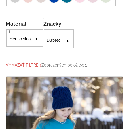
Materiál
Značky
Merino vlna
1
Dupeto
1
VYMAZAŤ FILTRE
Zobrazených položiek:
1
V
ý
p
i
s
p
r