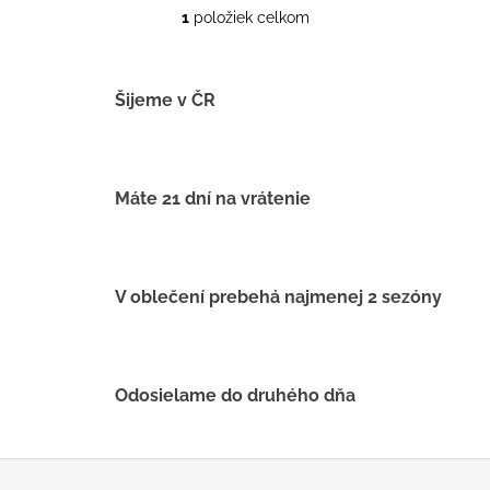
1
položiek celkom
O
v
l
á
Šijeme v ČR
d
a
c
i
Máte 21 dní na vrátenie
e
p
r
v
V oblečení prebehá najmenej 2 sezóny
k
y
v
ý
Odosielame do druhého dňa
p
i
s
Z
u