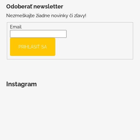
á
Odoberať newsletter
p
Nezmeškajte žiadne novinky či zľavy!
ä
t
Email
i
e
PRIHLÁSIŤ SA
Instagram