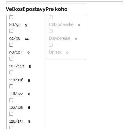
e
á
n
Veľkosť postavy
Pre koho
j
i
s
e
86/92
Chlapčenské
5
0
ť
p
?
r
92/98
Dievčenské
11
0
o
98/104
Unisex
d
6
0
u
104/110
5
HĽADAŤ
k
t
110/116
5
o
v
O
116/122
2
d
p
122/128
6
o
r
128/134
8
ú