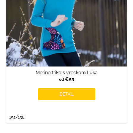
o
d
u
k
t
o
v
Merino triko s vreckom Lúka
€53
od
DETAIL
152/158