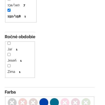
č
a
134/140
7
m
e
152/158
1
LETNÉ
NOHAVICE
Ročné obdobie
TYRKYSOVÉ
KORÁLKY
€29
Jar
1
Jeseň
1
Zima
1
Farba