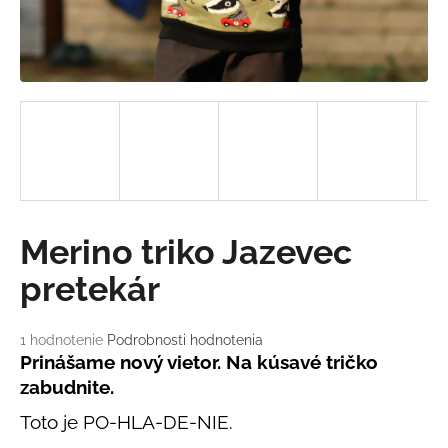
á
j
s
ť
?
HĽADAŤ
Merino triko Jazevec
pretekár
O
d
Priemerné
1 hodnotenie
Podrobnosti hodnotenia
hodnotenie
Prinášame nový vietor. Na kúsavé tričko
p
produktu
o
zabudnite.
je
r
5,0
Toto je PO-HLA-DE-NIE.
ú
z