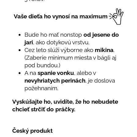
Vaše dieťa ho vynosí na maximum
Bude ho mať nonstop
od jesene do
jari
, ako dotykovú vrstvu.
Cez leto slúži výborne ako
mikina
.
(Zaberie minimum miesta v bágli aj
pod bundou.)
A na
spanie vonku
, alebo v
nevyhriatych perinách
, je doslova
požehnaním.
Vyskúšajte ho, uvidíte, že ho nebudete
chcieť strčiť do práčky.
Český produkt