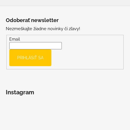
Z
á
Odoberať newsletter
p
Nezmeškajte žiadne novinky či zľavy!
ä
t
Email
i
e
PRIHLÁSIŤ SA
Instagram