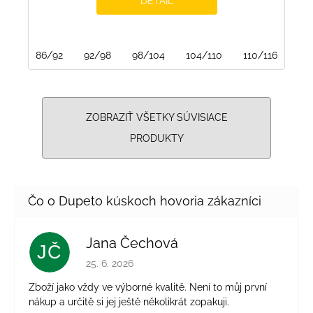
DETAIL
86/92
92/98
98/104
104/110
110/116
116
ZOBRAZIŤ VŠETKY SÚVISIACE
PRODUKTY
Jana Čechová
JČ
Hodnotenie obchodu je 5 z 5 hviezdičiek.
25. 6. 2026
Zboží jako vždy ve výborné kvalitě. Není to můj první
nákup a určitě si jej ještě několikrát zopakuji.