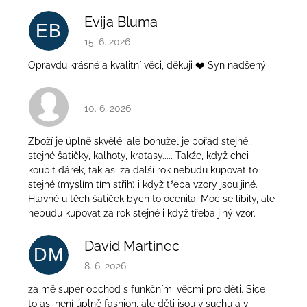
Evija Bluma
EB
Hodnotenie obchodu je 5 z 5 hviezdičiek.
15. 6. 2026
Opravdu krásné a kvalitní věci, děkuji ❤️ Syn nadšený
Hodnotenie obchodu je 4 z 5 hviezdičiek.
10. 6. 2026
Zboží je úplně skvělé, ale bohužel je pořád stejné.,
stejné šatičky, kalhoty, kraťasy..... Takže, když chci
koupit dárek, tak asi za další rok nebudu kupovat to
stejné (myslím tím střih) i když třeba vzory jsou jiné.
Hlavně u těch šatiček bych to ocenila. Moc se líbily, ale
nebudu kupovat za rok stejné i když třeba jiný vzor.
David Martinec
DM
Hodnotenie obchodu je 5 z 5 hviezdičiek.
8. 6. 2026
za mě super obchod s funkčními věcmi pro děti. Sice
to asi není úplně fashion, ale děti jsou v suchu a v