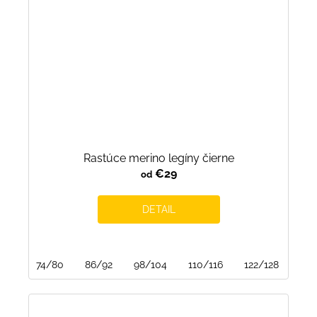
Rastúce merino legíny čierne
€29
od
DETAIL
74/80
86/92
98/104
110/116
122/128
134