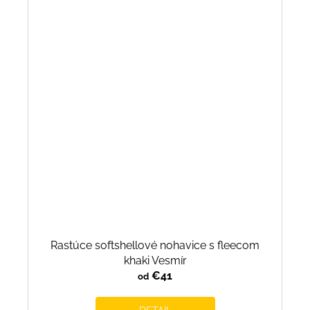
Rastúce softshellové nohavice s fleecom
khaki Vesmír
€41
od