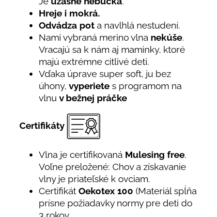
Je
úžasne hebučká
.
Hreje i mokrá.
Odvádza pot
a navlhlá nestudení.
Nami vybraná merino vlna
nekúše
.
Vracajú sa k nám aj maminky, ktoré
majú extrémne citlivé deti.
Vďaka úprave super soft, ju bez
úhony,
vyperiete
s programom na
vlnu
v bežnej práčke
Certifikáty
Vlna je certifikovaná
Mulesing free
.
Voľne preložené: Chov a získavanie
vlny je priateľské k ovciam.
Certifikát
Oekotex 100
(Materiál spĺňa
prísne požiadavky normy pre deti do
3 rokov.