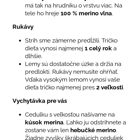
má tak na hrudníku o vrstvu viac. Na
tele ho hreje
100 % merino vlna
.
Rukávy
Strih sme zámerne predĺžili. Tričko
dieťa vynosí najmenej
1 celý rok
a
dlhšie.
Lemy sú dostatočne úzke a držia na
predloktí. Rukávy nemusíte ohŕňať.
Vďaka vysokým lemom vynosí vaše
dieťa tričko najmenej pres
2 veľkosti
.
Vychytávka pre vás
Cedulku s veľkosťou našívame na
kúsok merina
. Ľahko ju odstrihnete a
zostane vám len
hebučké merino
.
Žiadne zvyšky škrábajúcich ceduliek