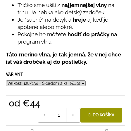
č
5
Tričko sme ušili z
najjemnejšej vlny
na
a
hviezdičiek.
trhu. Je hebká ako detský zadoček.
m
Je "suché" na dotyk a
hreje
aj keď je
e
spotené alebo mokré.
Pokojne ho môžete
hodiť do práčky
na
DETSKÁ
program vlna.
LETNÁ
ČIAPKA
S
Táto merino vlna, je tak jemná, že v nej chce
UV
ísť váš drobček aj do postieľky.
30
SVETLO
MODRÁ
VARIANT
€16
od
€44
Jednotková
DO KOŠÍKA
cena: