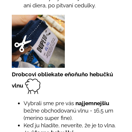
ani diera, po pitvaní cedulky.
Drobcovi obliekate eňoňuňo hebučkú
vlnu
Vybrali sme pre vás
najjemnejšiu
bežne obchodovanú vlnu - 16,5 um
(merino super fine).
Keď ju hladíte, neveríte, že je to vlna.