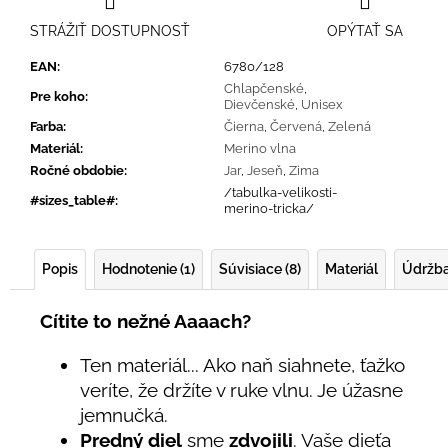
STRÁŽIŤ DOSTUPNOSŤ
OPÝTAŤ SA
EAN
:
6780/128
Chlapčenské
,
Pre koho
:
Dievčenské
,
Unisex
Farba
:
Čierna
,
Červená
,
Zelená
Materiál
:
Merino vlna
Ročné obdobie
:
Jar
,
Jeseň
,
Zima
/tabulka-velikosti-
#sizes_table#
:
merino-tricka/
Popis
Hodnotenie (1)
Súvisiace (8)
Materiál
Údržb
Cítite to nežné Aaaach?
Ten materiál... Ako naň siahnete, ťažko
veríte, že držíte v ruke vlnu. Je úžasne
jemnučká.
Predný diel
sme
zdvojili
. Vaše dieťa