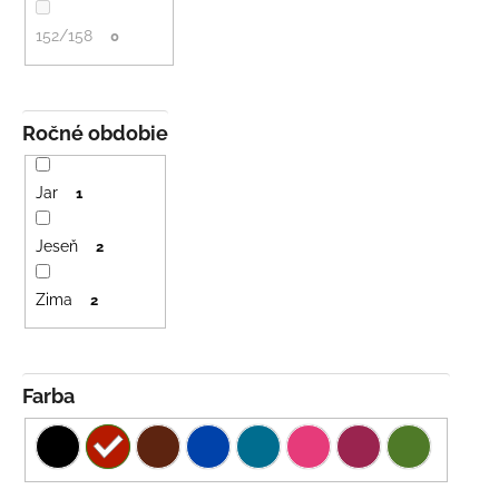
č
a
152/158
0
m
e
Ročné obdobie
LETNÉ
NOHAVICE
ŽLTÉ
Jar
1
€29
Jeseň
2
Zima
2
Farba