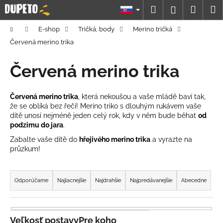
K
Prejsť
Hľadať
Náku
M
Prihláseni
na
o
obsah
Späť
Späť
košík
š
Domov
E-shop
Tričká, body
Merino tričká
í
Červená merino trika
Č
k
o
Červená merino trika
p
o
Červená merino trika
, která nekoušou a vaše mládě baví tak,
t
že se oblíká bez řečí! Merino triko s dlouhým rukávem vaše
dítě unosí nejméně jeden celý rok, kdy v něm bude běhat
od
r
podzimu do jara
.
e
Zabalte vaše dítě do
hřejivého merino trika
a vyrazte na
b
průzkum!
u
R
j
a
e
Odporúčame
Najlacnejšie
Najdrahšie
Najpredávanejšie
Abecedne
d
t
e
e
n
Veľkosť postavy
Pre koho
n