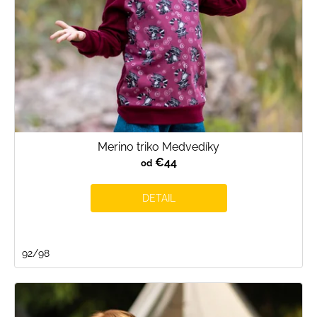
u
k
t
o
v
Merino triko Medvedíky
€44
od
DETAIL
92/98