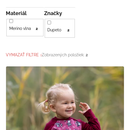
Materiál
Značky
Merino vlna
2
Dupeto
2
VYMAZAŤ FILTRE
Zobrazených položiek:
2
V
ý
p
i
s
p
r
o
d