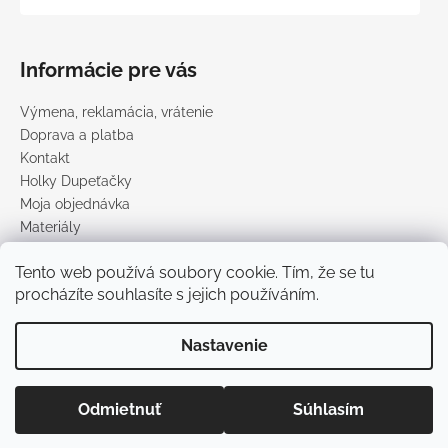
Informácie pre vás
Výmena, reklamácia, vrátenie
Doprava a platba
Kontakt
Holky Dupeťačky
Moja objednávka
Materiály
Obchodné podmienky
Tento web používá soubory cookie. Tím, že se tu
Podmienky ochrany osobných údajov
procházíte souhlasíte s jejich používáním.
Predávané značky
Nastavenie
Vytvoril Shoptet
Copyright 2026
DUPETO
. Všetky práva vyhradené.
Upraviť
Odmietnuť
Súhlasím
nastavenie cookies