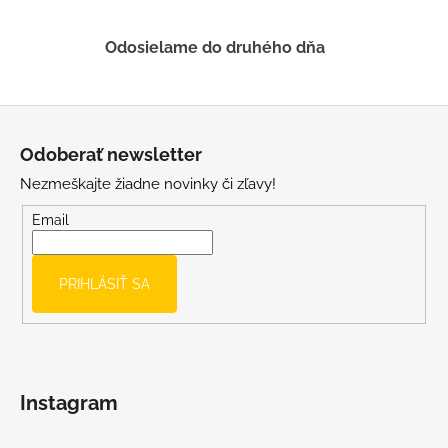
v
ý
Odosielame do druhého dňa
p
i
s
Z
u
á
Odoberať newsletter
p
Nezmeškajte žiadne novinky či zľavy!
ä
t
Email
i
e
PRIHLÁSIŤ SA
Instagram