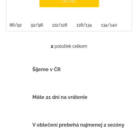
DETAIL
86/92
92/98
122/128
128/134
134/140
2
položiek celkom
O
v
l
á
Šijeme v ČR
d
a
c
i
Máte 21 dní na vrátenie
e
p
r
v
V oblečení prebehá najmenej 2 sezóny
k
y