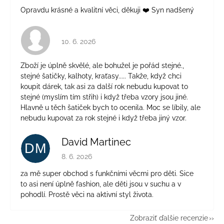
Opravdu krásné a kvalitní věci, děkuji ❤️ Syn nadšený
Hodnotenie obchodu je 4 z 5 hviezdičiek.
10. 6. 2026
Zboží je úplně skvělé, ale bohužel je pořád stejné.,
stejné šatičky, kalhoty, kraťasy..... Takže, když chci
koupit dárek, tak asi za další rok nebudu kupovat to
stejné (myslím tím střih) i když třeba vzory jsou jiné.
Hlavně u těch šatiček bych to ocenila. Moc se líbily, ale
nebudu kupovat za rok stejné i když třeba jiný vzor.
David Martinec
DM
Hodnotenie obchodu je 5 z 5 hviezdičiek.
8. 6. 2026
za mě super obchod s funkčními věcmi pro děti. Sice
to asi není úplně fashion, ale děti jsou v suchu a v
pohodlí. Prostě věci na aktivní styl života.
Zobraziť ďalšie recenzie