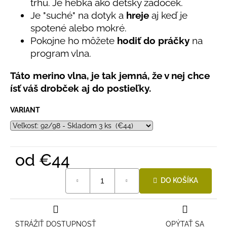
č
trhu. Je hebká ako detský zadoček.
a
Je "suché" na dotyk a
hreje
aj keď je
m
spotené alebo mokré.
e
Pokojne ho môžete
hodiť do práčky
na
program vlna.
DETSKÝ
LETNÝ
Táto merino vlna, je tak jemná, že v nej chce
KLOBÚČIK
ísť váš drobček aj do postieľky.
UV
30
S
VARIANT
UŠKAMI
BIELY
€16
od
€44
Jednotková
DO KOŠÍKA
cena:
STRÁŽIŤ DOSTUPNOSŤ
OPÝTAŤ SA