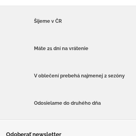
Šijeme v ČR
Máte 21 dní na vrátenie
V oblečení prebehá najmenej 2 sezóny
Odosielame do druhého dňa
Z
á
Odoberať newsletter