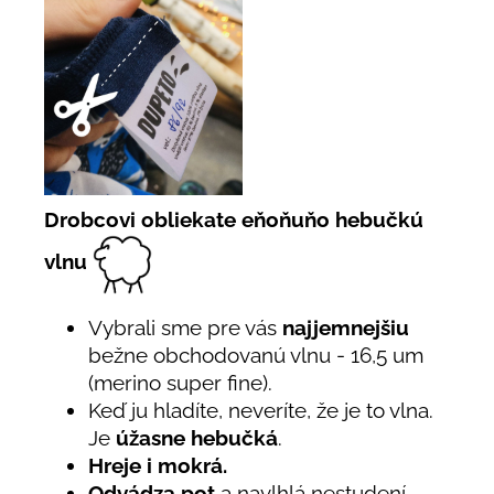
Drobcovi obliekate eňoňuňo hebučkú
vlnu
Vybrali sme pre vás
najjemnejšiu
bežne obchodovanú vlnu - 16,5 um
(merino super fine).
Keď ju hladíte, neveríte, že je to vlna.
Je
úžasne hebučká
.
Hreje i mokrá.
Odvádza pot
a navlhlá nestudení.