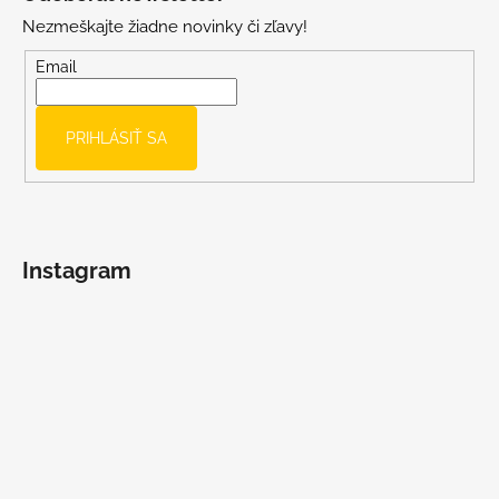
p
Nezmeškajte žiadne novinky či zľavy!
ä
t
Email
i
e
PRIHLÁSIŤ SA
Instagram