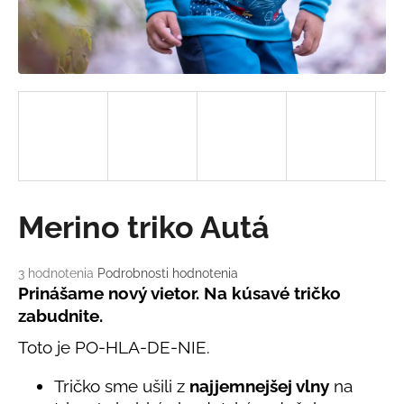
á
j
s
ť
?
HĽADAŤ
Merino triko Autá
Priemerné
3 hodnotenia
Podrobnosti hodnotenia
O
hodnotenie
Prinášame nový vietor. Na kúsavé tričko
d
produktu
zabudnite.
je
p
5,0
o
Toto je PO-HLA-DE-NIE.
z
r
5
Tričko sme ušili z
najjemnejšej vlny
na
ú
hviezdičiek.