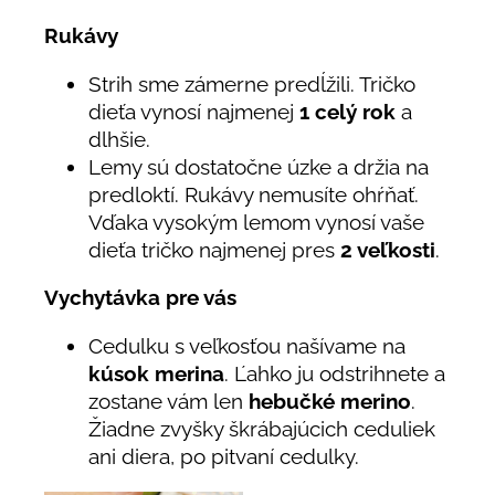
Rukávy
Strih sme zámerne predĺžili. Tričko
dieťa vynosí najmenej
1 celý rok
a
dlhšie.
Lemy sú dostatočne úzke a držia na
predloktí. Rukávy nemusíte ohŕňať.
Vďaka vysokým lemom vynosí vaše
dieťa tričko najmenej pres
2 veľkosti
.
Vychytávka pre vás
Cedulku s veľkosťou našívame na
kúsok merina
. Ľahko ju odstrihnete a
zostane vám len
hebučké merino
.
Žiadne zvyšky škrábajúcich ceduliek
ani diera, po pitvaní cedulky.