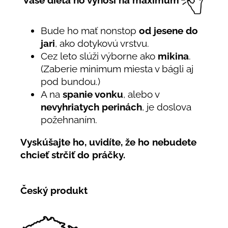
Bude ho mať nonstop
od jesene do
jari
, ako dotykovú vrstvu.
Cez leto slúži výborne ako
mikina
.
(Zaberie minimum miesta v bágli aj
pod bundou.)
A na
spanie vonku
, alebo v
nevyhriatych perinách
, je doslova
požehnaním.
Vyskúšajte ho, uvidíte, že ho nebudete
chcieť strčiť do práčky.
Český produkt