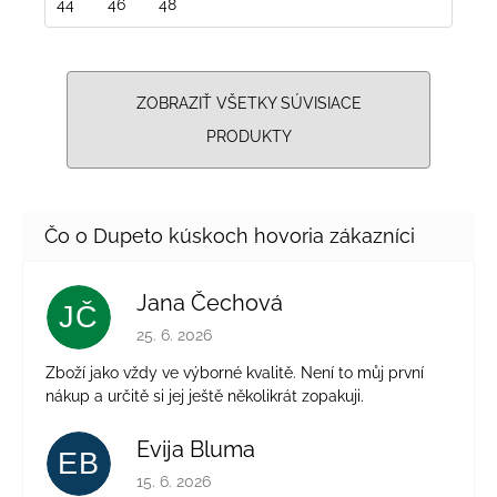
44
46
48
ZOBRAZIŤ VŠETKY SÚVISIACE
PRODUKTY
Jana Čechová
JČ
Hodnotenie obchodu je 5 z 5 hviezdičiek.
25. 6. 2026
Zboží jako vždy ve výborné kvalitě. Není to můj první
nákup a určitě si jej ještě několikrát zopakuji.
Evija Bluma
EB
Hodnotenie obchodu je 5 z 5 hviezdičiek.
15. 6. 2026