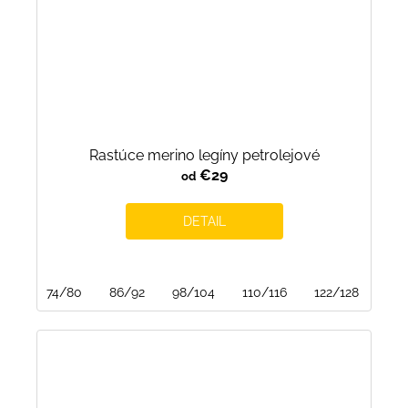
Rastúce merino legíny petrolejové
€29
od
DETAIL
74/80
86/92
98/104
110/116
122/128
134