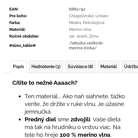
EAN
:
6881/92
Pre koho
:
Chlapčenské
,
Unisex
Farba
:
Modrá
,
Petrolejová
Materiál
:
Merino vlna
Ročné obdobie
:
Jar
,
Jeseň
,
Zima
/tabulka-velikosti-
#sizes_table#
:
merino-tricka/
Popis
Hodnotenie (3)
Súvisiace (8)
Materiál
Údržb
Cítite to nežné Aaaach?
Ten materiál... Ako naň siahnete, ťažko
veríte, že držíte v ruke vlnu. Je úžasne
jemnučká.
Predný diel
sme
zdvojili
. Vaše dieťa
má tak na hrudníku o vrstvu viac. Na
tele ho hreje
100 % merino vlna
.