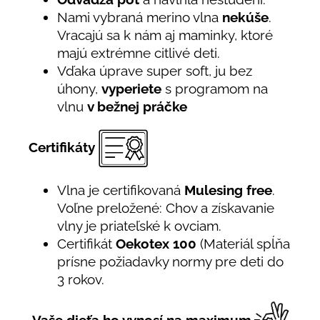
Nami vybraná merino vlna
nekúše
.
Vracajú sa k nám aj maminky, ktoré
majú extrémne citlivé deti.
Vďaka úprave super soft, ju bez
úhony,
vyperiete
s programom na
vlnu
v bežnej práčke
Certifikáty
Vlna je certifikovaná
Mulesing free
.
Voľne preložené: Chov a získavanie
vlny je priateľské k ovciam.
Certifikát
Oekotex 100
(Materiál spĺňa
prísne požiadavky normy pre deti do
3 rokov.
Vaše dieťa ho vynosí na maximum