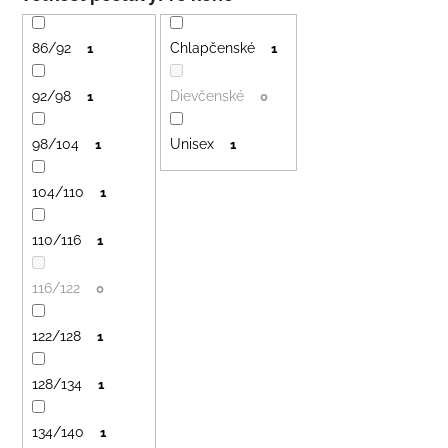
i
á
e
j
86/92
Chlapčenské
1
1
p
s
r
92/98
Dievčenské
ť
1
0
o
?
98/104
Unisex
d
1
1
u
104/110
1
k
t
HĽADAŤ
110/116
1
o
v
116/122
0
O
122/128
d
1
p
o
128/134
1
r
ú
134/140
1