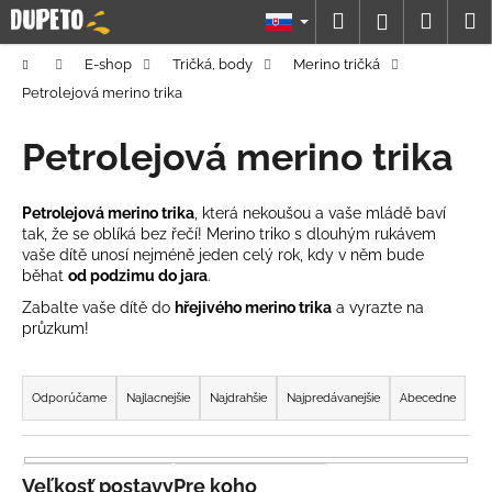
K
Prejsť
Hľadať
Náku
M
Prihláseni
na
o
obsah
Späť
Späť
košík
š
Domov
E-shop
Tričká, body
Merino tričká
í
Petrolejová merino trika
Č
k
o
Petrolejová merino trika
p
o
Petrolejová merino trika
, která nekoušou a vaše mládě baví
t
tak, že se oblíká bez řečí! Merino triko s dlouhým rukávem
vaše dítě unosí nejméně jeden celý rok, kdy v něm bude
r
běhat
od podzimu do jara
.
e
Zabalte vaše dítě do
hřejivého merino trika
a vyrazte na
b
průzkum!
u
R
j
a
e
Odporúčame
Najlacnejšie
Najdrahšie
Najpredávanejšie
Abecedne
d
t
e
e
n
Veľkosť postavy
Pre koho
n