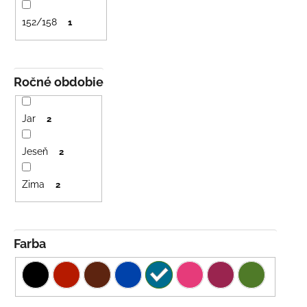
č
a
152/158
1
m
e
Ročné obdobie
DETSKÁ
LETNÁ
ČIAPKA
Jar
2
S
UV
30
Jeseň
2
SVETLO
MODRÁ
Zima
2
€16
Farba