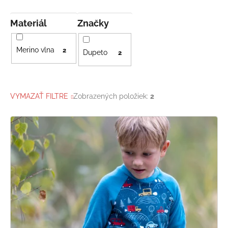
Materiál
Značky
Merino vlna
2
Dupeto
2
VYMAZAŤ FILTRE
Zobrazených položiek:
2
V
ý
p
i
s
p
r
o
d