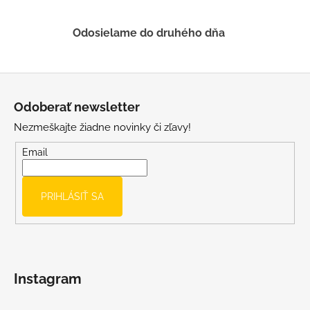
v
ý
Odosielame do druhého dňa
p
i
s
Z
u
á
Odoberať newsletter
p
Nezmeškajte žiadne novinky či zľavy!
ä
t
Email
i
e
PRIHLÁSIŤ SA
Instagram