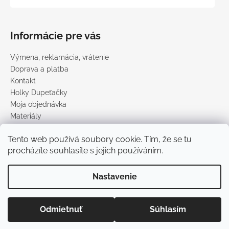
Informácie pre vás
Výmena, reklamácia, vrátenie
Doprava a platba
Kontakt
Holky Dupeťačky
Moja objednávka
Materiály
Obchodné podmienky
Tento web používá soubory cookie. Tím, že se tu
Podmienky ochrany osobných údajov
procházíte souhlasíte s jejich používáním.
Predávané značky
Nastavenie
Vytvoril Shoptet
Copyright 2026
DUPETO
. Všetky práva vyhradené.
Upraviť
Odmietnuť
Súhlasím
nastavenie cookies