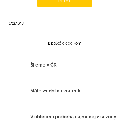
DETAIL
152/158
2
položiek celkom
O
v
l
á
Šijeme v ČR
d
a
c
i
Máte 21 dní na vrátenie
e
p
r
v
V oblečení prebehá najmenej 2 sezóny
k
y