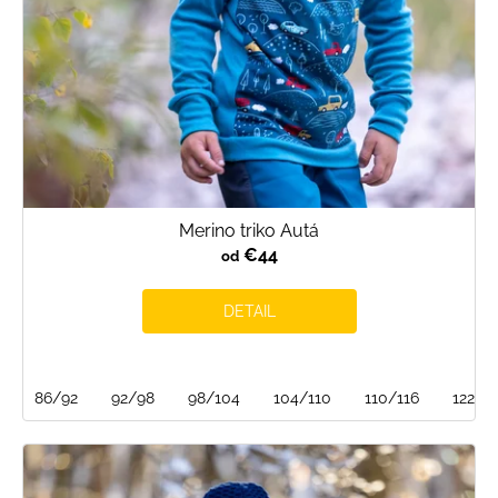
u
k
t
o
v
Merino triko Autá
€44
od
DETAIL
86/92
92/98
98/104
104/110
110/116
122/1