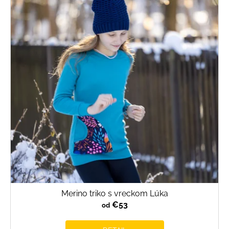
Merino triko s vreckom Lúka
€53
od